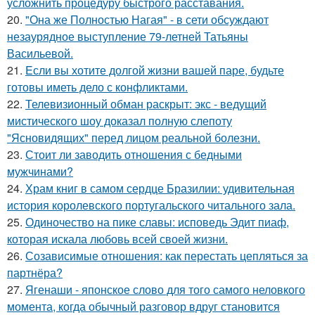
усложнить процедуру быстрого расставания.
20.
"Она же Полностью Нагая" - в сети обсуждают
незаурядное выступление 79-летней Татьяны
Васильевой.
21.
Eсли вы хотите долгой жизни вашей паре, будьте
готовы иметь дело с конфликтами.
22.
Телевизионный обман раскрыт: экс - ведущий
мистического шоу доказал полную слепоту
"Ясновидящих" перед лицом реальной болезни.
23.
Стоит ли заводить отношения с бедными
мужчинами?
24.
Храм книг в самом сердце Бразилии: удивительная
история королевского португальского читального зала.
25.
Одиночество на пике славы: исповедь Эдит пиаф,
которая искала любовь всей своей жизни.
26.
Созависимые отношения: как перестать цепляться за
партнёра?
27.
Ягенаши - японское слово для того самого неловкого
момента, когда обычный разговор вдруг становится