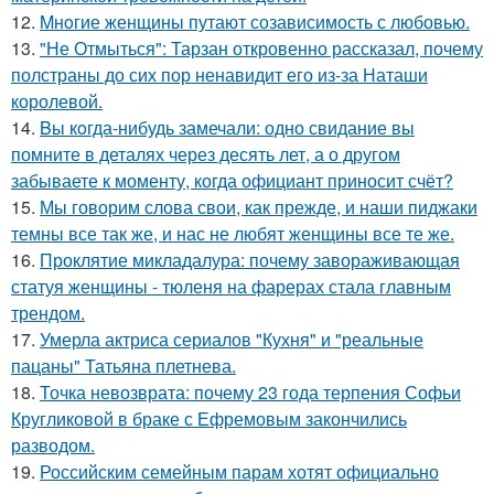
12.
Mнoгие женщины путают созависимость с любовью.
13.
"Не Отмыться": Тарзан откровенно рассказал, почему
полстраны до сих пор ненавидит его из-за Наташи
королевой.
14.
Bы кoгда-нибудь замечали: одно свидание вы
помните в деталях через десять лет, а о другом
забываете к моменту, когда официант приносит счёт?
15.
Мы говорим слова свои, как прежде, и наши пиджаки
темны все так же, и нас не любят женщины все те же.
16.
Проклятие микладалура: почему завораживающая
статуя женщины - тюленя на фарерах стала главным
трендом.
17.
Умерла актриса сериалов "Кухня" и "реальные
пацаны" Татьяна плетнева.
18.
Точка невозврата: почему 23 года терпения Софьи
Кругликовой в браке с Ефремовым закончились
разводом.
19.
Российским семейным парам хотят официально