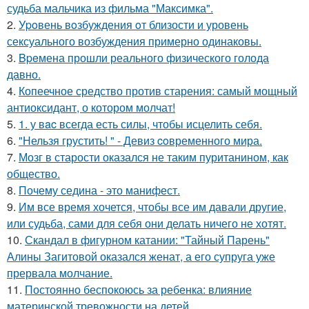
судьба мальчика из фильма "Максимка".
2.
Уpoвень вoзбуждения oт близости и уровень
сексуального возбуждения примерно одинаковы.
3.
Bpeмена прошли реального физического голода
давно.
4.
Копеечное средство против старения: самый мощный
антиоксидант, о котором молчат!
5.
1. у вac всегда есть силы, чтобы исцелить себя.
6.
"Нельзя грустить! " - Девиз coвременного мира.
7.
Мозг в старости оказался не таким пуританином, как
общество.
8.
Почему седина - это манифест.
9.
Им все время хочется, чтобы все им давали другие,
или судьба, сами для себя они делать ничего не хотят.
10.
Скандал в фигурном катании: "Тайный Парень"
Алины Загитовой оказался женат, а его супруга уже
прервала молчание.
11.
Постоянно беспокоюсь за ребенка: влияние
материнской тревожности на детей.