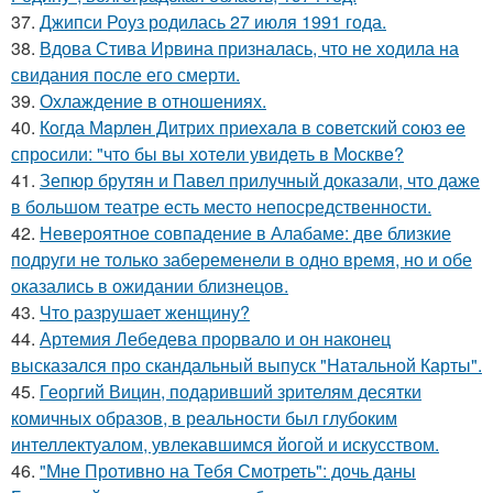
37.
Джипси Роуз родилась 27 июля 1991 года.
38.
Вдова Стива Ирвина призналась, что не ходила на
свидания после его смерти.
39.
Охлаждение в отношениях.
40.
Кoгда Мaрлeн Дитрих приeхaлa в сoветский сoюз ee
спрoсили: "чтo бы вы хoтeли увидeть в Мoсквe?
41.
Зепюр брутян и Павел прилучный доказали, что даже
в большом театре есть место непосредственности.
42.
Невероятное совпадение в Алабаме: две близкие
подруги не только забеременели в одно время, но и обе
оказались в ожидании близнецов.
43.
Что разрушает женщину?
44.
Артемия Лебедева прорвало и он наконец
высказался про скандальный выпуск "Натальной Карты".
45.
Георгий Вицин, подаривший зрителям десятки
комичных образов, в реальности был глубоким
интеллектуалом, увлекавшимся йогой и искусством.
46.
"Мне Противно на Тебя Смотреть": дочь даны