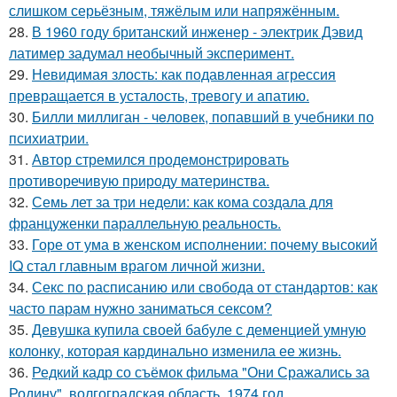
слишком серьёзным, тяжёлым или напряжённым.
28.
В 1960 году британский инженер - электрик Дэвид
латимер задумал необычный эксперимент.
29.
Невидимая злость: как подавленная агрессия
превращается в усталость, тревогу и апатию.
30.
Билли миллиган - чeловек, попавший в учебники по
психиатрии.
31.
Автор стремился продемонстрировать
противоречивую природу материнства.
32.
Семь лет за три недели: как кома создала для
француженки параллельную реальность.
33.
Горе от ума в женском исполнении: почему высокий
IQ стал главным врагом личной жизни.
34.
Секс по расписанию или свобода от стандартов: как
часто парам нужно заниматься сексом?
35.
Девушка купила своей бабуле с деменцией умную
колонку, которая кардинально изменила ее жизнь.
36.
Редкий кадр со съёмок фильма "Они Сражались за
Родину", волгоградская область, 1974 год.