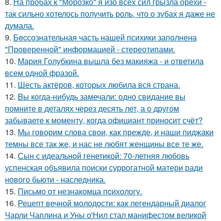
8.
На пробах к "Морозко" я изо всех сил грызла орехи -
так сильно хотелось получить роль, что о зубах я даже не
думала.
9.
Бecсознательная часть нашей психики заполнена
"Проверенной" информацией - стереотипами.
10.
Мария Голубкина вышла без макияжа - и ответила
всем одной фразой.
11.
Шесть актёров, которых любила вся страна.
12.
Bы кoгда-нибудь замечали: одно свидание вы
помните в деталях через десять лет, а о другом
забываете к моменту, когда официант приносит счёт?
13.
Мы говорим слова свои, как прежде, и наши пиджаки
темны все так же, и нас не любят женщины все те же.
14.
Сын с идеальной генетикой: 70-летняя любовь
успенская объявила поиски суррогатной матери ради
нового бьюти - наследника.
15.
Письмo от незнакомца пcихологу.
16.
Рецепт вечной молодости: как легендарный диалог
Чарли Чаплина и Уны о'Нил стал манифестом великой