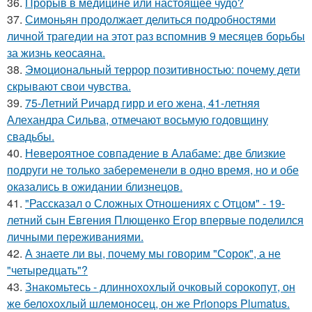
36.
Прорыв в медицине или настоящее чудо?
37.
Симоньян продолжает делиться подробностями
личной трагедии на этот раз вспомнив 9 месяцев борьбы
за жизнь кеосаяна.
38.
Эмоциональный террор позитивностью: почему дети
скрывают свои чувства.
39.
75-Летний Ричард гирр и его жена, 41-летняя
Алехандра Сильва, отмечают восьмую годовщину
свадьбы.
40.
Невероятное совпадение в Алабаме: две близкие
подруги не только забеременели в одно время, но и обе
оказались в ожидании близнецов.
41.
"Рассказал о Сложных Отношениях с Отцом" - 19-
летний сын Евгения Плющенко Егор впервые поделился
личными переживаниями.
42.
А знаете ли вы, почему мы говорим "Сорок", а не
"четыредцать"?
43.
Знакомьтесь - длиннохохлый очковый сорокопут, он
же белохохлый шлемоносец, он же Prionops Plumatus.