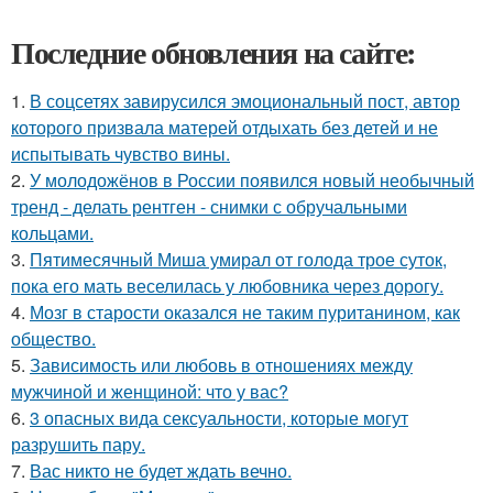
Последние обновления на сайте:
1.
В соцсетях завирусился эмоциональный пост, автор
которого призвала матерей отдыхать без детей и не
испытывать чувство вины.
2.
У молодожёнов в России появился новый необычный
тренд - делать рентген - снимки с обручальными
кольцами.
3.
Пятимесячный Миша умирал от голода трое суток,
пока его мать веселилась у любовника через дорогу.
4.
Мозг в старости оказался не таким пуританином, как
общество.
5.
Зависимость или любовь в отношениях между
мужчиной и женщиной: что у вас?
6.
3 опасных вида сексуальности, которые могут
разрушить пару.
7.
Вас никто не будет ждать вечно.