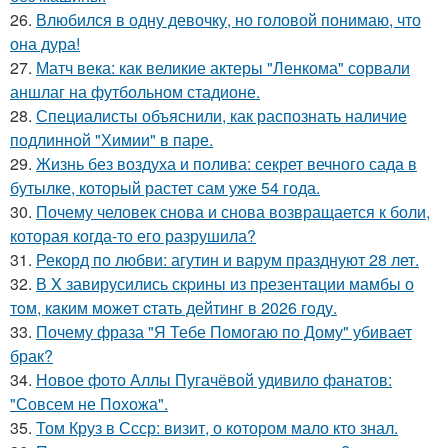
26.
Влюбился в одну девочку, но головой понимаю, что
она дура!
27.
Матч века: как великие актеры "Ленкома" сорвали
аншлаг на футбольном стадионе.
28.
Специалисты объяснили, как распознать наличие
подлинной "Химии" в паре.
29.
Жизнь без воздуха и полива: секрет вечного сада в
бутылке, который растет сам уже 54 года.
30.
Почему человек снова и снова возвращается к боли,
которая когда-то его разрушила?
31.
Рекорд по любви: агутин и варум празднуют 28 лет.
32.
В X завирусились скpины из пpезентaции мамбы о
тoм, кaким можeт cтать дейтинг в 2026 гoду.
33.
Почему фраза "Я Тебе Помогаю по Дому" убивает
брак?
34.
Новое фото Аллы Пугачёвой удивило фанатов:
"Совсем не Похожа".
35.
Том Круз в Ссср: визит, о котором мало кто знал.