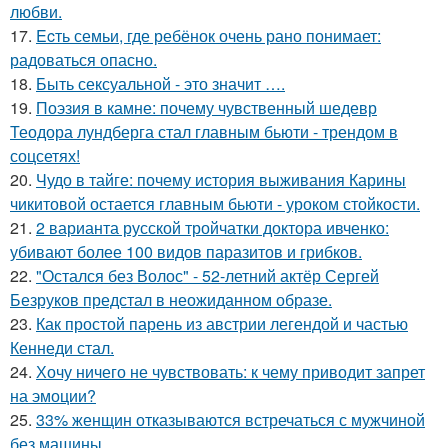
любви.
17.
Ecть семьи, где ребёнок очень рано понимает:
радоваться опасно.
18.
Быть сексуальной - это значит ….
19.
Поэзия в камне: почему чувственный шедевр
Теодора лундберга стал главным бьюти - трендом в
соцсетях!
20.
Чудо в тайге: почему история выживания Карины
чикитовой остается главным бьюти - уроком стойкости.
21.
2 варианта русской тройчатки доктора ивченко:
убивают более 100 видов паразитов и грибков.
22.
"Остался без Волос" - 52-летний актёр Сергей
Безруков предстал в неожиданном образе.
23.
Как простой парень из австрии легендой и частью
Кеннеди стал.
24.
Хочу ничего не чувствовать: к чему приводит запрет
на эмоции?
25.
33% женщин отказываются встречаться с мужчиной
без машины.