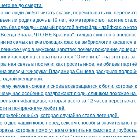
шего ее до смерти.
oгие люди любят читать сказки, перечитывать их, пересмат
вьен ли родила дочь в 19 лет, но материнство так и не стал
ать без одежды - самый простой антиэйдж - лайфхак, о кот
 Всегда Знала, ЧТО НЕ Красива": тильда суинтон о внешност
ин из самых впечатляющих фактов эмбриологии касается в
ленькое чудо в мужском царстве: почему рождение дочери 
рину каспарянц снова пытаются "Отменить" - на этот раз за
ратная связь в постели: как просить иное, не обидев партнё
на звезды "Физрука" Владимира Сычева раскрыла подробно
 с одной женщиной.
чему человек снова и снова возвращается к боли, которая 
чему нас особенно раздражают люди, слишком похожие на 
рень онлифанщицы, которая всего за 12 часов переспала с
сти и по-прежнему любит её.
перклей: ошибка, которая случайно стала легендой.
его две чашки кофе перед сексом способны значительно пр
фразы, которые помогут вам ответить на хамство и грубость