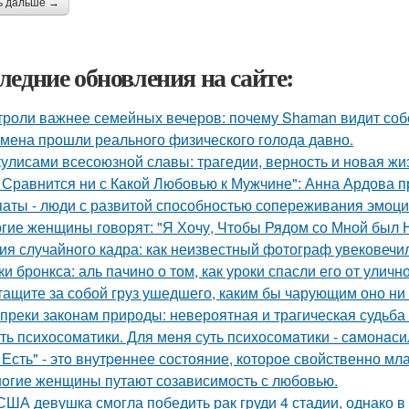
ь дальше →
ледние обновления на сайте:
троли важнее семейных вечеров: почему Shaman видит соб
мена прошли реального физического голода давно.
кулисами всесоюзной славы: трагедии, верность и новая жи
 Сравнится ни с Какой Любовью к Мужчине": Анна Ардова пр
аты - люди с развитой способностью сопереживания эмоцио
гие женщины говорят: "Я Хочу, Чтобы Рядом со Мной был 
ия случайного кадра: как неизвестный фотограф увековечи
ки бронкса: аль пачино о том, как уроки спасли его от уличн
тащите за собой груз ушедшего, каким бы чарующим оно ни 
преки законам природы: невероятная и трагическая судьба
ть психосомaтики. Для мeня суть психосомaтики - сaмонaси
 Есть" - этo внутpeннее состояние, которое свойственно мл
oгие женщины путают созависимость с любовью.
США девушка смогла победить рак груди 4 стадии, однако в 