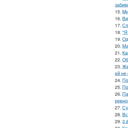
забив
15.
Mн
16.
Ви
17.
Сп
18.
"Я
19.
Од
20.
Ма
21.
Ка
22.
Об
23.
Же
ей не
24.
По
25.
По
26.
Па
ревно
27.
Су
28.
Вс
29.
3 