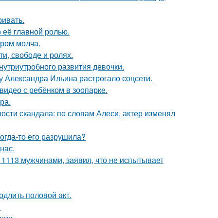
ривать.
о её главной ролью.
ором молча.
и, свободе и ролях.
нутриутробного развития девочки.
у Александра Ильина растрогало соцсети.
 видео с ребёнком в зоопарке.
ра.
сти скандала: по словам Алеси, актер изменял
когда-то его разрушила?
нас.
 1113 мужчинами, заявил, что не испытывает
одлить половой акт.
.