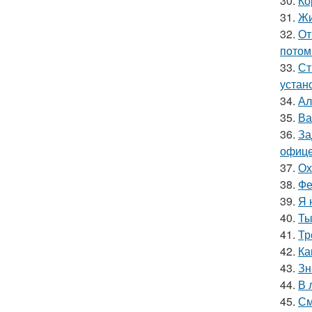
30.
Ко
31.
Жи
32.
От
потом
33.
Ст
устан
34.
Ал
35.
Ва
36.
За
офице
37.
Ох
38.
Фе
39.
Я 
40.
Ты
41.
Тр
42.
Ка
43.
Зн
44.
В 
45.
См