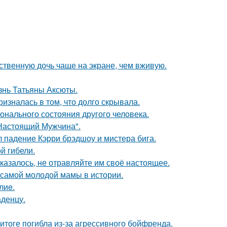
ственную дочь чаще на экране, чем вживую.
знь Татьяны Аксюты.
изналась в том, что долго скрывала.
нального состояния другого человека.
Настоящий Мужчина".
л падение Кэрри брэдшоу и мистера бига.
ой гибели.
казалось, не отравляйте им своё настоящее.
 самой молодой мамы в истории.
лиe.
аденцу.
итоге погибла из-за агрессивного бойфренда,