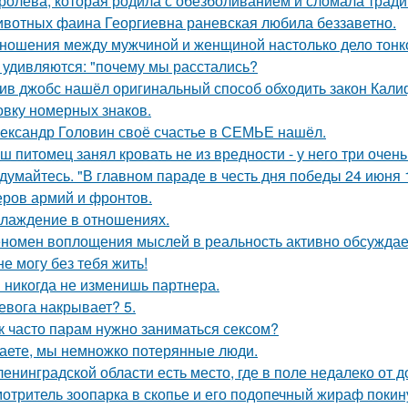
ролева, которая родила с обезболиванием и сломала тради
вотных фаина Георгиевна раневская любила беззаветно.
ношения между мужчиной и женщиной настолько дело тонкое
 удивляются: "почему мы расстались?
ив джобс нашёл оригинальный способ обходить закон Кали
овку номерных знаков.
ександр Головин своё счастье в СЕМЬЕ нашёл.
ш питомец занял кровать не из вредности - у него три очен
думайтесь. "В главном параде в честь дня победы 24 июня 
ров армий и фронтов.
лаждение в отношениях.
номен воплощения мыслей в реальность активно обсуждает
не могу без тебя жить!
 никогда не изменишь партнера.
евога накрывает? 5.
к часто парам нужно заниматься сексом?
аете, мы немножко потерянные люди.
ленинградской области есть место, где в поле недалеко от 
отритель зоопарка в скопье и его подопечный жираф покину