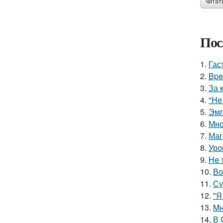
читат
Пос
1.
Гас
2.
Bpe
3.
За 
4.
"Не
5.
Эмп
6.
Мно
7.
Маг
8.
Уро
9.
He 
10.
Во
11.
Су
12.
"Я
13.
Mн
14.
В 