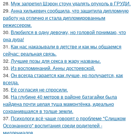
28.
Муж запретил Шэрон стоун удалять опухоль в ГРУДИ.
29.
Анна хилькевич сообщила, что защитила дипломную
работу на отлично и стала дипломированным
режиссером.
30.
Влюбился в одну девочку, но головой понимаю, что
она дура!
31.
Как нас наказывали в детстве и как мы общаемся
сейчас: реальная связь.
32.
Лучшие позы для секса в жару названы.
33.
Из воспоминаний. Анны достоевской.
34.
Он всегда старается как лучше, но получается, как
всегда.
35.
Её согласия не спросили.
36.
На глубине 40 метров в районе батагайки была
найдена почти целая туша мамонтёнка, идеально
сохранившаяся в толще земли.
37.
Психологи всё чаще говорят о проблеме "Слишком
Осознанного" воспитания среди родителей -
миллениалов.