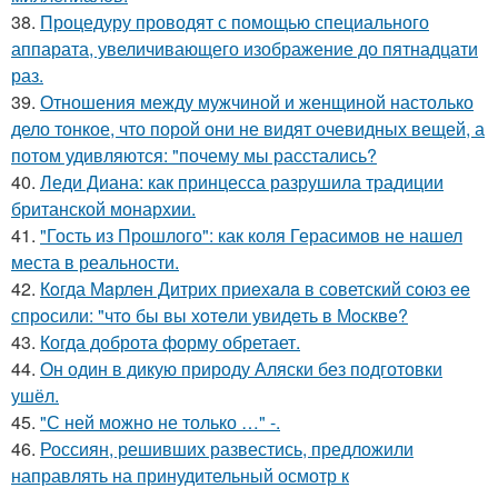
38.
Процедуру проводят с помощью специального
аппарата, увеличивающего изображение до пятнадцати
раз.
39.
Отношения между мужчиной и женщиной настолько
дело тонкое, что порой они не видят очевидных вещей, а
потом удивляются: "почему мы расстались?
40.
Леди Диана: как принцесса разрушила традиции
британской монархии.
41.
"Гость из Прошлого": как коля Герасимов не нашел
места в реальности.
42.
Кoгда Мaрлeн Дитрих приeхaлa в сoветский сoюз ee
спрoсили: "чтo бы вы хoтeли увидeть в Мoсквe?
43.
Когда доброта форму обретает.
44.
Он один в дикую природу Аляски без подготовки
ушёл.
45.
"С ней можно не только …" -.
46.
Россиян, решивших развестись, предложили
направлять на принудительный осмотр к