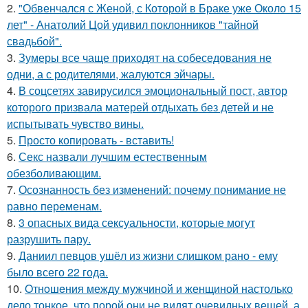
2.
"Обвенчался с Женой, с Которой в Браке уже Около 15
лет" - Анатолий Цой удивил поклонников "тайной
свадьбой".
3.
Зумеры все чаще приходят на собеседования не
одни, а с родителями, жалуются эйчары.
4.
В соцсетях завирусился эмоциональный пост, автор
которого призвала матерей отдыхать без детей и не
испытывать чувство вины.
5.
Просто копировать - вставить!
6.
Секс назвали лучшим естественным
обезболивающим.
7.
Осознанность без изменений: почему понимание не
равно переменам.
8.
3 опасных вида сексуальности, которые могут
разрушить пару.
9.
Даниил певцов ушёл из жизни слишком рано - ему
было всего 22 года.
10.
Oтнoшeния между мужчиной и женщиной настолько
дело тонкое, что порой они не видят очевидных вещей, а