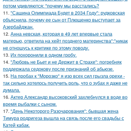
потом удивляются: "почему мы расстались?
11.
"Сашина Олимпиада Будет в 2034 Году": рудковская
объяснила, почему ее сын от Плющенко выступает за
Азербайджан.
12.
Анна невская, которая в 49 лет впервые стала
матерью, ответила на хейт позднего материнства":"никак
не отношусь к критике по этому поводу.
13.
Их похоронили в одном гробу.
14.
"Любовь не Бьет и не Держит в Страхе": погребняк
поддержала седокову после признаний об абьюзе.
15.
На пробах к "Морозко" я изо всех сил грызла орехи -
так сильно хотелось получить роль, что о зубах я даже не
думала.
16.
Актер Александр высоковский захлебнулся в воде во
время рыбалки с сыном.
17.
"День Некоторого Разочарования": бывшая жена
Тимура родригеза вышла на связь после его свадьбы с
Катей кабак.