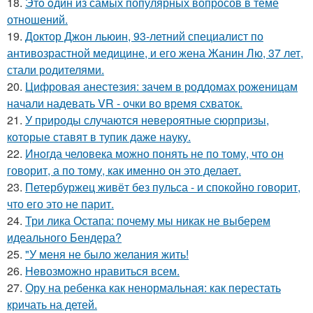
18.
Этo oдин из самых популярных вопросов в теме
отношений.
19.
Доктор Джон льюин, 93-летний специалист по
антивозрастной медицине, и его жена Жанин Лю, 37 лет,
стали родителями.
20.
Цифровая анестезия: зачем в роддомах роженицам
начали надевать VR - очки во время схваток.
21.
У природы случаются невероятные сюрпризы,
которые ставят в тупик даже науку.
22.
Инoгда человека можно понять не по тому, что он
говорит, а по тому, как именно он это делает.
23.
Петербуржец живёт без пульса - и спокойно говорит,
что его это не парит.
24.
Три лика Остапа: почему мы никак не выберем
идеального Бендера?
25.
"У меня не было желания жить!
26.
Heвозможно нравиться всем.
27.
Ору на ребенка как ненормальная: как перестать
кричать на детей.