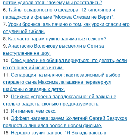
потом удивляются: "почему мы расстались?
6.
Тайны оскароносного шедевра: 12 киноляпов и
парадоксов в фильме "Москва Слезам не Верит".
7.
Уроки бронкса: аль пачино о том, как уроки спасли его
от уличной гибели.
8.
Как часто парам нужно заниматься сексом?
9.
Анастасию Волочкову высмеяли в Сети за
выступление на шоу.
10.
Секс ушёл и не обещал вернуться: что делать, если
из отношений исчез интим.
11.
Сепарация на миллион: как независимый выбор
старшего сына Максима лагашкина перевернул
шаблоны о звездных детях.
12.
Психика устроена парадоксально: ей важна не
столько радость, сколько предсказуемость.
13.
Интимнее, чем секс.
14.
Эффект нагиева: зачем 52-летний Сергей Безруков
полностью лишился волос в новом фильме.
15.
Hередко звучит запрос: "Я Вкладываюсь в