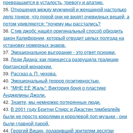
превращается в усталость, тревогу и апатию.
35.
Отношения между мужчиной и женщиной настолько
дело тонкое, что порой они не видят очевидных вещей, а
потом удивляются: "почему мы расстались?
36.
Стив джобс нашёл оригинальный способ обходить
закон Калифорнии, который отводит целых полгода на
установку номерных знаков.
37.
Эмоциональное выгорание - это ответ психики.
38.
Леди Диана: как принцесса разрушила традиции
британской монархии.
39.
Рассказ а. П. чехова.
40.
Эмоциональный террор позитивностью.
41.
"МНЕ ЕЁ Жаль": Виктория боня о пластике
Анджелины Джоли.
42.
Знаете, мы немножко потерянные люди.
43.
В 2001 году Бритни Спирс и Джастин тимберлейк
были не просто королями и королевой поп-музыки - они
были главной парой.
44.
Георгий Вицин, подаривший зрителям десятки