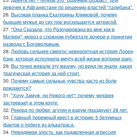
девочек в Афганистане по решению властей "талибана".
26.
Высокая планка Екатерины Климовой: почему
бывшие мужья до сих пор восхищаются актрисой.
27.
"Она Сказала, что Разочарована во мне как в
Матери": мороз о сложном пубертате дочери и принятии
развода с Богомоловым.
28.
Любовь сильнее смерти: невероятная история Лорен
бэнк, которая исполнила мечту всей жизни вопреки раку.
29.
Вы точно жевали эту жвачку, но вряд ли знали, какая
трагическая история за ней стоит.
30.
Почему самые сильные чувства часто из боли
рождаются?
31.
"Хочу Замуж, но Никого нет": почему человек
застревает в этом круге.
32.
Рекорд по любви: агутин и варум празднуют 28 лет.
33.
Главный тюремный квест в истории: 5 безумных
фактов о побеге из алькатраса.
34.
Невидимая злость: как подавленная агрессия