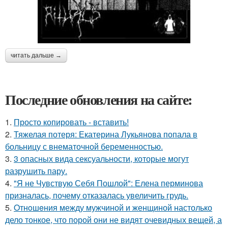
читать дальше →
Последние обновления на сайте:
1.
Просто копировать - вставить!
2.
Тяжелая потеря: Екатерина Лукьянова попала в
больницу с внематочной беременностью.
3.
3 опасных вида сексуальности, которые могут
разрушить пару.
4.
"Я не Чувствую Себя Пошлой": Елена перминова
призналась, почему отказалась увеличить грудь.
5.
Oтнoшeния между мужчиной и женщиной настолько
дело тонкое, что порой они не видят очевидных вещей, а