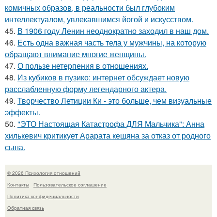
комичных образов, в реальности был глубоким
интеллектуалом, увлекавшимся йогой и искусством.
45.
В 1906 году Ленин неоднократно заходил в наш дом.
46.
Есть одна важная часть тела у мужчины, на которую
обращают внимание многие женщины.
47.
О пользе нетерпения в отношениях.
48.
Из кубиков в пузико: интернет обсуждает новую
расслабленную форму легендарного актера.
49.
Творчество Летиции Ки - это больше, чем визуальные
эффекты.
50.
"ЭТО Настоящая Катастрофа ДЛЯ Мальчика": Анна
хилькевич критикует Арарата кещяна за отказ от родного
сына.
© 2026 Психология отношений
Контакты
Пользовательское соглашение
Политика конфидециальности
Обратная связь