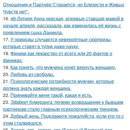
Отношения и Партнёр Старается, но Близости и Живых
Чувств нет".
16.
49-Летняя Анна невская, впервые ставшая мамой в
начале апреля, рассказала, как изменилась её жизнь с
появлением сына Даниила.
17.
У природы случаются невероятные сюрпризы,
которые ставят в тупик даже науку.
18.
Финики как лекарство от всего или 20 фактов о
финикaх:
19.
Как понять, что мужчина хочет вернуть женщину.
20.
Любовь из свободы.
21.
Психологические потребности мужчин, которые
должна знать каждая женщина.
22.
Принимайте меня такой, какая я есть.
23.
Эффект бумеранга: почему возвращение к бывшим
партнерам стало главным психологическим трендом.
24.
Добрый день. Подскaжите пожалуйста, если кто-то с
этим сталкивался.
25.
Девять лет - теперь это "Брачный Возраст" для