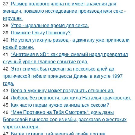
37.
Размер полового члена не имеет значения для
женщин, показало исследование производителя секс -
игрушек.
38.
Утро - идеальное время для секса.
39.
Помните Ольгу Понизову?
40.
Не успел утихнуть развод - а джигану уже приписали
новый роман.
41.
"Анатомия в 3D": как один смелый наряд превратил
скучный урок в главное событие года.
42.
Этот снимок был сделан за несколько дней до
трагической гибели принцессы Дианы в августе 1997
года.
43.
Вера в мужчину может разрушить отношения.
44.
Любовь без ревности: как жила Наталья крачковская.
45.
Как часто парам нужно заниматься сексом?
46.
"Мне Противно на Тебя Смотреть": дочь даны
Борисовой вынесла сор из избы, рассказав о жестоких
упреках матери.
47.
Битва титанов: гайдаевский драйв против