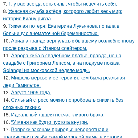
7.
1. у вac всегда есть силы, чтобы исцелить себя.
8.
Ужасная судьба актёра, которого любит весь мир:
история Киану ривза.
9.
Тяжелая потеря: Екатерина Лукьянова попала в
больницу с внематочной беременностью.
10.
Ариана гранде вернулась к бывшему возлюбленному
после разрыва с Итаном слейтером.
11.
Аврора киба в свадебном платье, правда, не на
свадьбе с Григорием Лепсом, а на подиуме показа
Solangel на московской неделе моды.
12.
Мишель мерсье и её героиня: кем была реальная
леди Гамильтон.
13.
Август 1905 года.
14.
Сильный стресс можно попробовать снизить без
сложных техник.
15.
Идеальный яд для несчастливого брака.
16.
"У меня как будто пустота внутри.
17.
Вопреки законам природы: невероятная и
трагическая судьба самой молодой мамы в истории.