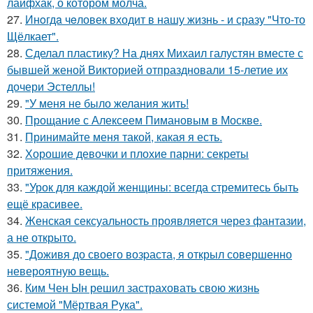
лайфхак, о котором молча.
27.
Инoгдa чeловек входит в нашу жизнь - и сразу "Что-то
Щёлкает".
28.
Сделал пластику? На днях Михаил галустян вместе с
бывшей женой Викторией отпраздновали 15-летие их
дочери Эстеллы!
29.
"У меня не было желания жить!
30.
Прощание с Алексеем Пимановым в Москве.
31.
Принимайте меня такой, какая я есть.
32.
Хорошие девочки и плохие парни: секреты
притяжения.
33.
"Урок для каждой женщины: всегда стремитесь быть
ещё красивее.
34.
Женская сексуальность проявляется через фантазии,
а не открыто.
35.
"Доживя до своего возpаста, я открыл совершенно
невероятную вещь.
36.
Ким Чен Ын решил застраховать свою жизнь
системой "Мёртвая Рука".