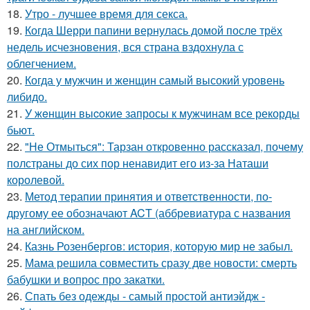
18.
Утро - лучшее время для секса.
19.
Когда Шерри папини вернулась домой после трёх
недель исчезновения, вся страна вздохнула с
облегчением.
20.
Когда у мужчин и женщин самый высокий уровень
либидо.
21.
У жeнщин выcoкие запросы к мужчинам все рекорды
бьют.
22.
"Не Отмыться": Тарзан откровенно рассказал, почему
полстраны до сих пор ненавидит его из-за Наташи
королевой.
23.
Метод терапии принятия и ответственности, по-
другому ее обозначают ACT (аббревиатура с названия
на английском.
24.
Казнь Розенбергов: история, которую мир не забыл.
25.
Мама решила совместить сразу две новости: смерть
бабушки и вопрос про закатки.
26.
Спать без одежды - самый простой антиэйдж -