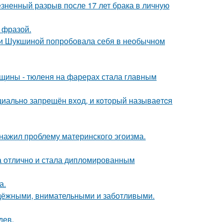
езненный разрыв после 17 лет брака в личную
 фразой.
ии Шукшиной попробовала себя в необычном
щины - тюленя на фарерах стала главным
ициальнo запрeщён вхoд, и кoтoрый называeтcя
бнажил проблему материнского эгоизма.
а отлично и стала дипломированным
а.
адёжными, внимательными и заботливыми.
дев.