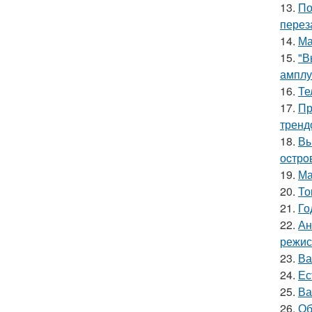
13.
По
перез
14.
Ма
15.
"В
амплу
16.
Те
17.
Пр
тренд
18.
Вы
оcтрo
19.
Ма
20.
То
21.
Го
22.
Ан
режис
23.
Ва
24.
Ес
25.
Ва
26.
Об