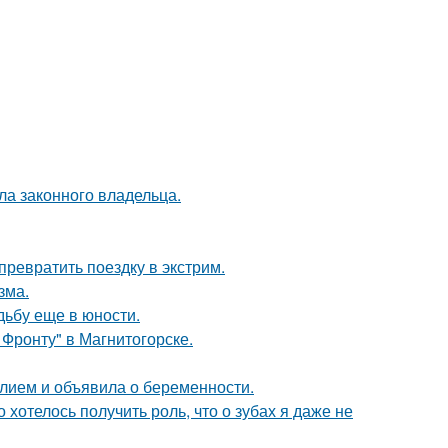
ла законного владельца.
превратить поездку в экстрим.
зма.
дьбу еще в юности.
Фронту" в Магнитогорске.
лием и объявила о беременности.
о хотелось получить роль, что о зубах я даже не