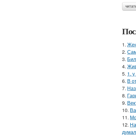
читат
Пос
1.
Жен
2.
Сам
3.
Бил
4.
Жив
5.
1. 
6.
В о
7.
Наз
8.
Гар
9.
Век
10.
Ва
11.
Мо
12.
На
думал