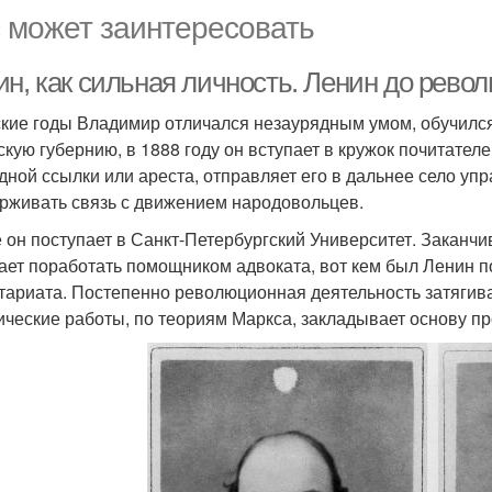
 может заинтересовать
ин, как сильная личность. Ленин до рево
ские годы Владимир отличался незаурядным умом, обучился 
скую губернию, в 1888 году он вступает в кружок почитател
дной ссылки или ареста, отправляет его в дальнее село у
рживать связь с движением народовольцев.
 он поступает в Санкт-Петербургский Университет. Заканчи
ает поработать помощником адвоката, вот кем был Ленин по
тариата. Постепенно революционная деятельность затягива
ические работы, по теориям Маркса, закладывает основу п