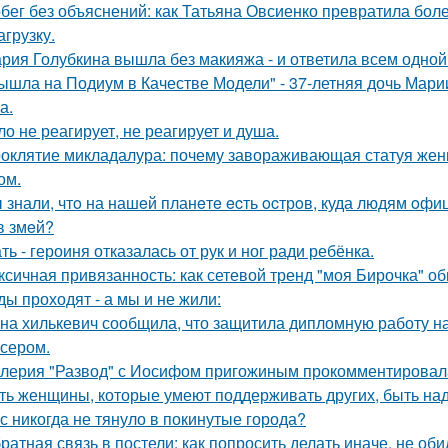
бег без объяснений: как Татьяна Овсиенко превратила бол
агрузку.
рия Голубкина вышла без макияжа - и ответила всем одной
ышла на Подиум в Качестве Модели" - 37-летняя дочь Мар
а.
ло не реагирует, не реагирует и душа.
оклятие микладалура: почему завораживающая статуя жен
ом.
 знали, чтo на нашeй планeтe ecть ocтрoв, куда людям oф
в змeй?
ть - героиня отказалась от рук и ног ради ребёнка.
ксичная привязанность: как сетевой тренд "моя Бирочка" о
ды проходят - а мы и не жили:
на хилькевич сообщила, что защитила дипломную работу н
сером.
лерия "Развод" с Иосифом пригожиным прокомментировал
ть женщины, которые умеют поддерживать других, быть н
с никогда не тянуло в покинутые города?
ратная связь в постели: как попросить делать иначе, не оби