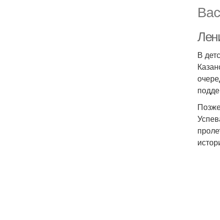
Вас
Лен
В дет
Казан
очере
подде
Позже
Успев
проле
истор