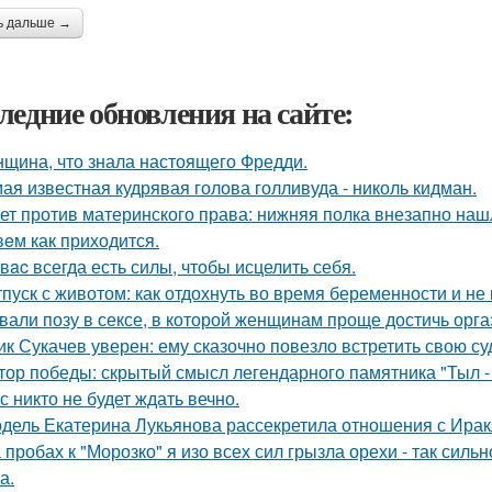
ь дальше →
ледние обновления на сайте:
щина, что знала настоящего Фредди.
ая известная кудрявая голова голливуда - николь кидман.
ет против материнского права: нижняя полка внезапно наш
eм как приходится.
у вac всегда есть силы, чтобы исцелить себя.
тпуск с животом: как отдохнуть во время беременности и не 
вали позу в сексе, в которой женщинам проще достичь орга
ик Сукачев уверен: ему сказочно повезло встретить свою су
тор победы: скрытый смысл легендарного памятника "Тыл - 
с никто не будет ждать вечно.
дель Екатерина Лукьянова рассекретила отношения с Ирак
 пробах к "Морозко" я изо всех сил грызла орехи - так сильн
а.