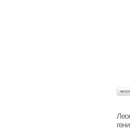
читат
Лео
ген