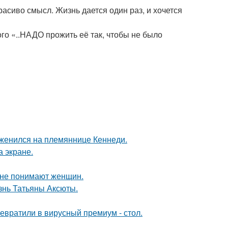
асиво смысл. Жизнь дается один раз, и хочется
ого «..НАДО прожить её так, чтобы не было
 женился на племяннице Кеннеди.
а экране.
ы не понимают женщин.
знь Татьяны Аксюты.
евратили в вирусный премиум - стол.