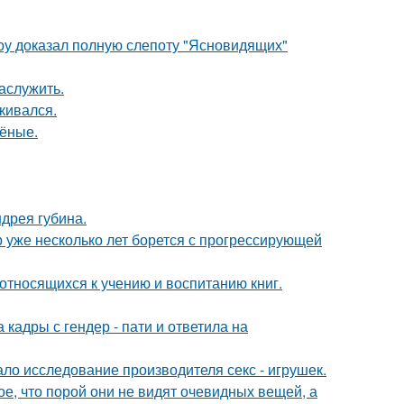
оу доказал полную слепоту "Ясновидящих"
аслужить.
кивался.
чёные.
дрея губина.
р уже несколько лет борется с прогрессирующей
относящихся к учению и воспитанию книг.
кадры с гендер - пати и ответила на
ло исследование производителя секс - игрушек.
, что порой они не видят очевидных вещей, а