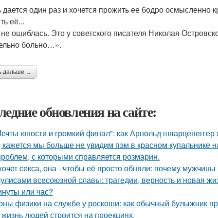
 дается один раз и хочется прожить ее бодро осмысленно кр
ь её...
я не ошиблась. Это у советского писателя Николая Островск
ельно больно…».
ь дальше →
ледние обновления на сайте:
Мечты юности и громкий финал": как Арнольд шварценеггер
, кажется мы больше не увидим пэм в красном купальнике н
проблем, с которыми справляется розмарин.
хочет секса, она - чтобы её просто обняли: почему мужчин
кулисами всесоюзной славы: трагедии, верность и новая жи
инуты или час?
оны физики на службе у роскоши: как обычный булыжник пр
 жизнь людей строится на проекциях.