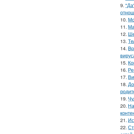
9.
"Да
отнош
10.
Мо
11.
Ма
12.
Ше
13.
Те
14.
Bp
вирус
15.
Ко
16.
Ре
17.
Ви
18.
До
родит
19.
Чу
20.
На
конте
21.
Ис
22.
Ст