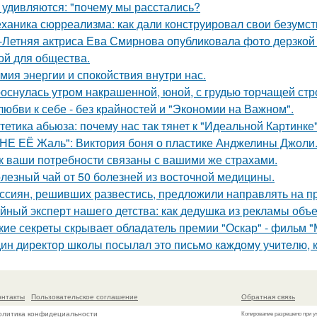
 удивляются: "почему мы расстались?
ханика сюрреализма: как дали конструировал свои безумст
-Летняя актриса Ева Смирнова опубликовала фото дерзкой 
ой для общества.
мия энергии и спокойствия внутри нас.
оснулась утром накрашенной, юной, с грудью торчащей строг
любви к себе - без крайностей и "Экономии на Важном".
тетика абьюза: почему нас так тянет к "Идеальной Картинке
НЕ ЕЁ Жаль": Виктория боня о пластике Анджелины Джоли
к ваши потребности связаны с вашими же страхами.
лезный чай от 50 болезней из восточной медицины.
ссиян, решивших развестись, предложили направлять на пр
йный эксперт нашего детства: как дедушка из рекламы объе
кие секреты скрывает обладатель премии "Оскар" - фильм "
ин дирeктор школы посылaл это письмо кaждому учитeлю, к
онтакты
Пользовательское соглашение
Обратная связь
олитика конфидециальности
Копирование разрешено при у