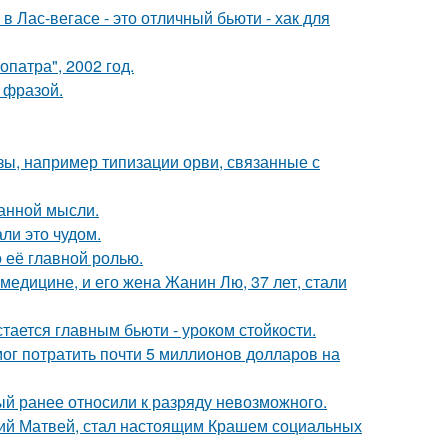
в Лас-вегасе - это отличный бьюти - хак для
патра", 2002 год.
 фразой.
ы, например типизации орви, связанные с
ранной мысли.
ли это чудом.
о её главной ролью.
медицине, и его жена Жанин Лю, 37 лет, стали
тается главным бьюти - уроком стойкости.
г потратить почти 5 миллионов долларов на
й ранее относили к разряду невозможного.
ний Матвей, стал настоящим Крашем социальных