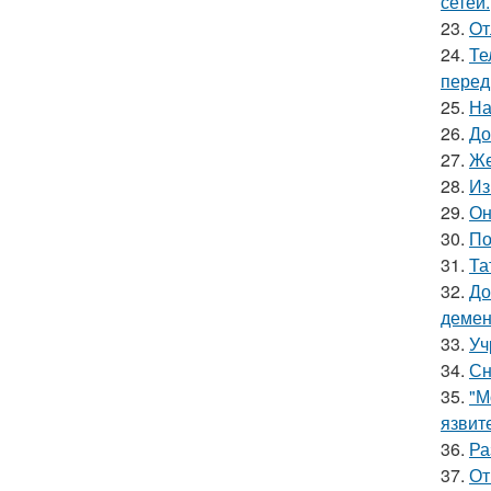
сетей.
23.
Oт
24.
Те
перед
25.
На
26.
До
27.
Же
28.
Из
29.
Он
30.
По
31.
Та
32.
До
демен
33.
Уч
34.
Сн
35.
"М
язвит
36.
Ра
37.
От