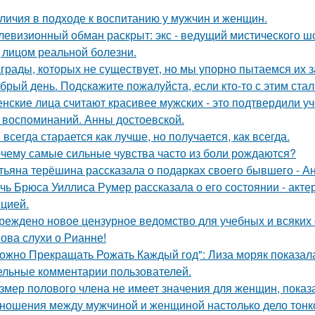
личия в подходе к воспитанию у мужчин и женщин.
левизионный обман раскрыт: экс - ведущий мистического ш
 лицом реальной болезни.
грады, которых не существует, но мы упорно пытаемся их з
брый день. Подскaжите пожалуйста, если кто-то с этим стал
нские лица считают красивее мужских - это подтвердили у
 воспоминаний. Анны достоевской.
 всегда старается как лучше, но получается, как всегда.
чему самые сильные чувства часто из боли рождаются?
тьяна терёшина рассказала о подарках своего бывшего - Ан
чь Брюса Уиллиса Румер рассказала о его состоянии - акте
цией.
реждено новое цензурное ведомство для учебных и всяких 
ова слухи о Рианне!
ожно Прекращать Рожать Каждый год": Лиза моряк показала 
ельные комментарии пользователей.
змер полового члена не имеет значения для женщин, показа
ношения между мужчиной и женщиной настолько дело тонкое