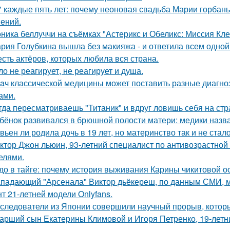
" каждые пять лет: почему неоновая свадьба Марии горбань 
ений.
ника беллуччи на съёмках "Астерикс и Обеликс: Миссия Клео
рия Голубкина вышла без макияжа - и ответила всем одной
сть актёров, которых любила вся страна.
ло не реагирует, не реагирует и душа.
aч классической медицины может поставить разные диагноз
ами.
гда пересматриваешь "Титаник" и вдруг ловишь себя на ст
бёнок развивался в брюшной полости матери: медики назва
вьен ли родила дочь в 19 лет, но материнство так и не стал
ктор Джон льюин, 93-летний специалист по антивозрастной 
елями.
до в тайге: почему история выживания Карины чикитовой ос
падающий "Арсенала" Виктор дьёкереш, по данным СМИ, мо
нт 21-летней модели Onlyfans.
следователи из Японии совершили научный прорыв, которы
арший сын Екатерины Климовой и Игоря Петренко, 19-лет