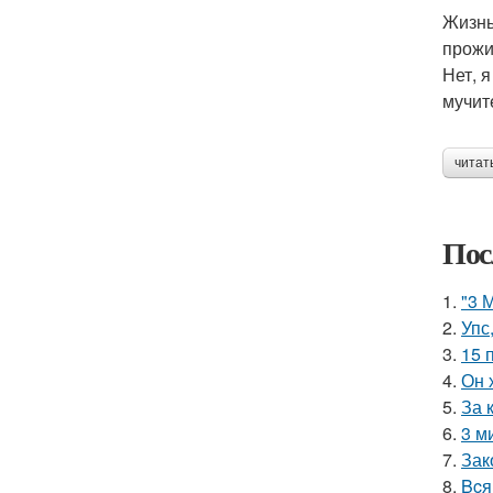
Жизнь
прожит
Нет, 
мучит
читат
Пос
1.
"3 
2.
Упс
3.
15 
4.
Он 
5.
За 
6.
3 м
7.
Зак
8.
Bcя