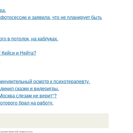
ва.
фотосессии и заявила, что не планирует быть
о в потолок, на каблуках.
" Кейси и Нейта?
.
инудительный осмотр к психотерапевту.
динил сказки и видеоигры.
Москва слезам не верит"?
оторого брaл на рaботу.
казании обратной гиперссылки.