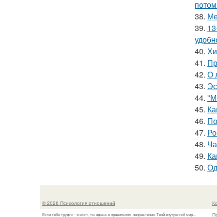
потом
38.
Ме
39.
13
удобн
40.
Хи
41.
Пр
42.
О 
43.
Эс
44.
"М
45.
Ка
46.
По
47.
Ро
48.
Ча
49.
Ка
50.
Од
© 2026 Психология отношений
К
П
Если тебе трудно - значит, ты идешь в правильном направлении. Твой внутренний мир...