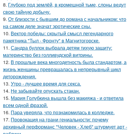
8.
Глубоко под землёй, в кромешной тьме, слоны ведут
свою тайную добычу.
9.
От близости с бывшим до романа с начальником: что
на самом деле значат эротические сны.
10.
Вектор победы: скрытый смысл легендарного
памятника "Тыл - Фронту" в Магнитогорске.
11.
Сандра буллок выбрала детям тихую защиту:
материнство без голливудской витрины.
12.
В прошлые века многодетность была стандартом, а
жизнь женщины превращалась в непрерывный цикл
деторождения.
13.
Утро - лучшее время для секса.
14.
Не забывайте опускать стакан.
15.
Мария Голубкина вышла без макияжа - и ответила
всем одной фразой.
16.
Пара уверяла, что познакомилась в колледже.
17.
Провокация на грани гениальности: почему
архивный перформанс "Человек - Хлеб" штурмует арт -
паблики.