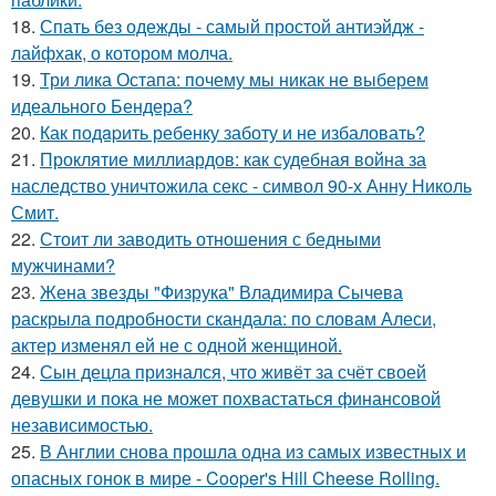
18.
Спать без одежды - самый простой антиэйдж -
лайфхак, о котором молча.
19.
Три лика Остапа: почему мы никак не выберем
идеального Бендера?
20.
Как подapить ребенку заботу и не избаловать?
21.
Проклятие миллиардов: как судебная война за
наследство уничтожила секс - символ 90-х Анну Николь
Смит.
22.
Стоит ли заводить отношения с бедными
мужчинами?
23.
Жена звезды "Физрука" Владимира Сычева
раскрыла подробности скандала: по словам Алеси,
актер изменял ей не с одной женщиной.
24.
Сын децла признался, что живёт за счёт своей
девушки и пока не может похвастаться финансовой
независимостью.
25.
В Англии снова прошла одна из самых известных и
опасных гонок в мире - Cooper's Hill Cheese Rolling.