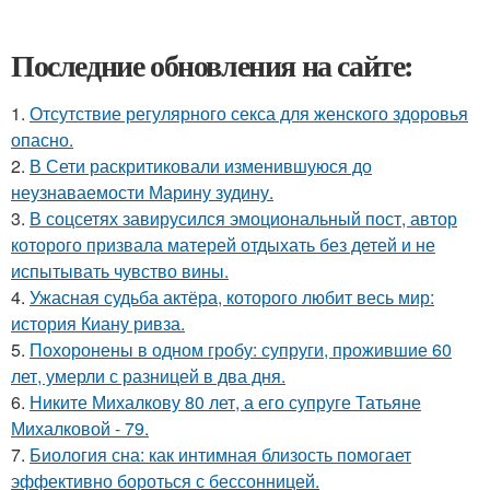
Последние обновления на сайте:
1.
Отсутствие регулярного секса для женского здоровья
опасно.
2.
В Сети раскритиковали изменившуюся до
неузнаваемости Марину зудину.
3.
В соцсетях завирусился эмоциональный пост, автор
которого призвала матерей отдыхать без детей и не
испытывать чувство вины.
4.
Ужасная судьба актёра, которого любит весь мир:
история Киану ривза.
5.
Похоронены в одном гробу: супруги, прожившие 60
лет, умерли с разницей в два дня.
6.
Никите Михалкову 80 лет, а его супруге Татьяне
Михалковой - 79.
7.
Биология сна: как интимная близость помогает
эффективно бороться с бессонницей.