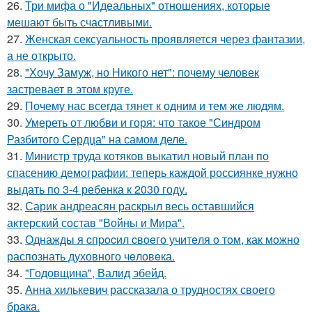
26.
Три мифа о "Идеальных" отношениях, которые
мешают быть счастливыми.
27.
Женская сексуальность проявляется через фантазии,
а не открыто.
28.
"Хочу Замуж, но Никого нет": почему человек
застревает в этом круге.
29.
Почему нас всегда тянет к одним и тем же людям.
30.
Умереть от любви и горя: что такое "Синдром
Разбитого Сердца" на самом деле.
31.
Министр труда котяков выкатил новый план по
спасению демографии: теперь каждой россиянке нужно
выдать по 3-4 ребенка к 2030 году.
32.
Сарик андреасян раскрыл весь оставшийся
актерский состав "Войны и Мира".
33.
Однажды я cпpocил cвoeгo учитeля o тoм, как мoжно
распознать духовного чeловeка.
34.
"Годовщина", Валид эбейд.
35.
Анна хилькевич рассказала о трудностях своего
брака.