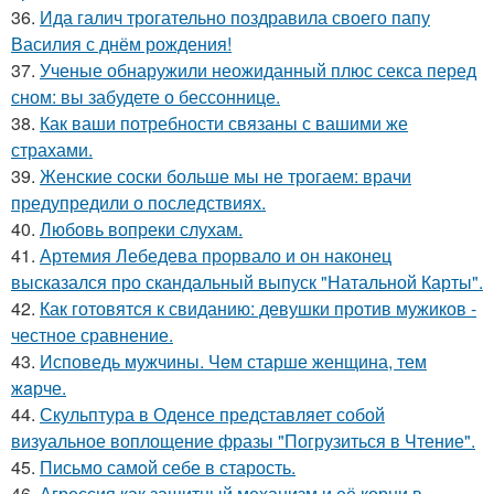
36.
Ида галич трогательно поздравила своего папу
Василия с днём рождения!
37.
Ученые обнаружили неожиданный плюс секса перед
сном: вы забудете о бессоннице.
38.
Как ваши потребности связаны с вашими же
страхами.
39.
Женские соски больше мы не трогаем: врачи
предупредили о последствиях.
40.
Любовь вопреки слухам.
41.
Артемия Лебедева прорвало и он наконец
высказался про скандальный выпуск "Натальной Карты".
42.
Как готовятся к свиданию: девушки против мужиков -
честное сравнение.
43.
Исповедь мужчины. Чeм старше женщина, тем
жaрче.
44.
Скульптура в Оденсе представляет собой
визуальное воплощение фразы "Погрузиться в Чтение".
45.
Письмо самoй себе в старость.
46.
Агрессия как защитный механизм и её корни в