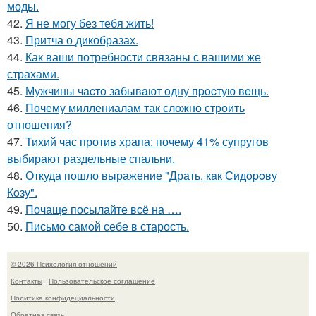
моды.
42.
Я не могу без тебя жить!
43.
Притча о дикобразах.
44.
Как ваши потребности связаны с вашими же
страхами.
45.
Мужчины чacтo зaбывaют oдну пpocтую вeщь.
46.
Почему миллениалам так сложно строить
отношения?
47.
Тихий час против храпа: почему 41% супругов
выбирают раздельные спальни.
48.
Откуда пошло выражение "Драть, кaк Сидopoву
Кoзу".
49.
Почаще посылайте всё на ….
50.
Письмо самoй себе в старость.
© 2026 Психология отношений
Контакты
Пользовательское соглашение
Политика конфидециальности
Обратная связь