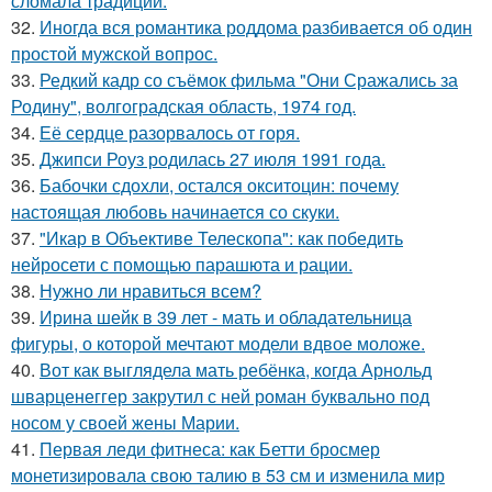
сломала традиции.
32.
Иногда вся романтика роддома разбивается об один
простой мужской вопрос.
33.
Редкий кадр со съёмок фильма "Они Сражались за
Родину", волгоградская область, 1974 год.
34.
Её сердце разорвалось от горя.
35.
Джипси Роуз родилась 27 июля 1991 года.
36.
Бабочки сдохли, остался окситоцин: почему
настоящая любовь начинается со скуки.
37.
"Икар в Объективе Телескопа": как победить
нейросети с помощью парашюта и рации.
38.
Нужно ли нравиться всем?
39.
Ирина шейк в 39 лет - мать и обладательница
фигуры, о которой мечтают модели вдвое моложе.
40.
Вот как выглядела мать ребёнка, когда Арнольд
шварценеггер закрутил с ней роман буквально под
носом у своей жены Марии.
41.
Первая леди фитнеса: как Бетти бросмер
монетизировала свою талию в 53 см и изменила мир