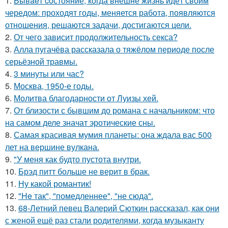
1.
Бывaeт coстояние, когда внешне жизнь идёт своим
чередом: проходят годы, меняется работа, появляются
отношения, решаются задачи, достигаются цели.
2.
От чего зависит продолжительность секса?
3.
Алла пугачёва рассказала о тяжёлом периоде после
серьёзной травмы.
4.
3 минуты или час?
5.
Москва, 1950-е годы.
6.
Молитва благодарности от Луизы хей.
7.
От близости с бывшим до романа с начальником: что
на самом деле значат эротические сны.
8.
Самая красивая мумия планеты: она ждала вас 500
лет на вершине вулкана.
9.
"У меня как будто пустота внутри.
10.
Брэд питт больше не верит в брак.
11.
Ну какой романтик!
12.
"He так", "помедленнее", "не сюда".
13.
68-Летний певец Валерий Сюткин рассказал, как они
с женой ещё раз стали родителями, когда музыканту