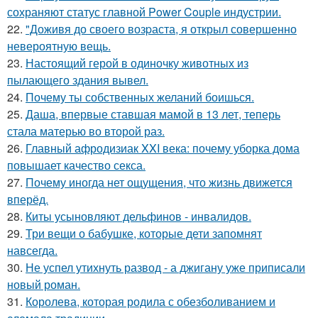
сохраняют статус главной Power Couple индустрии.
22.
"Доживя до своего возpаста, я открыл совершенно
невероятную вещь.
23.
Настоящий герой в одиночку животных из
пылающего здания вывел.
24.
Почему ты собственных желаний боишься.
25.
Даша, впервые ставшая мамой в 13 лет, теперь
стала матерью во второй раз.
26.
Главный афродизиак XXI века: почему уборка дома
повышает качество секса.
27.
Почему иногда нет ощущения, что жизнь движется
вперёд.
28.
Киты усыновляют дельфинов - инвалидов.
29.
Три вещи о бабушке, которые дети запомнят
навсегда.
30.
Не успел утихнуть развод - а джигану уже приписали
новый роман.
31.
Королева, которая родила с обезболиванием и