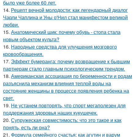
было уже более 60 лет.
14.
Рецепт вечной молодости: как легендарный диалог
Чарли Чаплина и Уны о'Нил стал манифестом великой
любви.
15.
Анатомический шик: почему обувь - стопа стала
новым объектом культа?
16.
Народные средства для улучшения мозгового
кровообращения.
17.
Эффект бумеранга: почему возвращение к бывшим
партнерам стало главным психологическим трендом.
18.
Американская ассоциация по беременности и родам
разъяснила механизм влияния теплой воды на
состояние женщины в процессе появления ребенка на
свет.
19.
Не устанем повторять, что спорт мегаполезен для
поддержания здоровья наших кукушечек.
20.
Супружеская совместимость: что это такое и как
понять, есть ли она?
21.
Формула семейного счастья: как агутин и варум