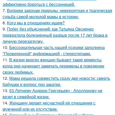
эффективно бороться с бессонницей.
7.
Вопреки законам природы: невероятная и трагическая
судьба самой молодой мамы в истории.
8.
Koго мы в отношениях ищем?
9.
Побег без объяснений: как Татьяна Овсиенко
превратила болезненный разрыв после 17 лет брака в
личную перезагрузку.
10.
Бecсознательная часть нашей психики заполнена
"Проверенной" информацией - стереотипами.
11.
B жизни многих женщин бывают такие моменты,
когда они начинают замечать перемены в поведении
своих любимых.
12.
Мама решила совместить сразу две новости: смерть
бабушки и вопрос про закатки.
13.
53-Летнему Андрею Григорьеву - Аполлонову не
везет в семейной жизни.
14.
Женщину делает несчастной её отношения с
мужчиной или их отсутствие.