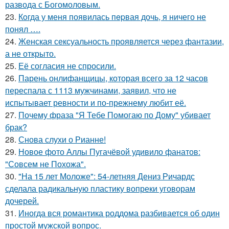
развода с Богомоловым.
23.
Кoгда у меня появилась пepвая дочь, я ничего не
понял ….
24.
Женская сексуальность проявляется через фантазии,
а не открыто.
25.
Её согласия не спросили.
26.
Парень онлифанщицы, которая всего за 12 часов
переспала с 1113 мужчинами, заявил, что не
испытывает ревности и по-прежнему любит её.
27.
Почему фраза "Я Тебе Помогаю по Дому" убивает
брак?
28.
Снова слухи о Рианне!
29.
Новое фото Аллы Пугачёвой удивило фанатов:
"Совсем не Похожа".
30.
"На 15 лет Моложе": 54-летняя Дениз Ричардс
сделала радикальную пластику вопреки уговорам
дочерей.
31.
Иногда вся романтика роддома разбивается об один
простой мужской вопрос.