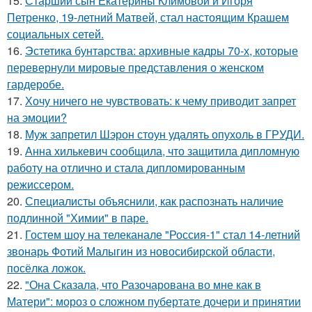
15.
Старший сын Екатерины Климовой и Игоря
Петренко, 19-летний Матвей, стал настоящим Крашем
социальных сетей.
16.
Эстетика бунтарства: архивные кадры 70-х, которые
перевернули мировые представления о женском
гардеробе.
17.
Хочу ничего не чувствовать: к чему приводит запрет
на эмоции?
18.
Муж запретил Шэрон стоун удалять опухоль в ГРУДИ.
19.
Анна хилькевич сообщила, что защитила дипломную
работу на отлично и стала дипломированным
режиссером.
20.
Специалисты объяснили, как распознать наличие
подлинной "Химии" в паре.
21.
Гостем шоу на телеканале "Россия-1" стал 14-летний
звонарь Фотий Малыгин из новосибирской области,
посёлка ложок.
22.
"Она Сказала, что Разочарована во мне как в
Матери": мороз о сложном пубертате дочери и принятии