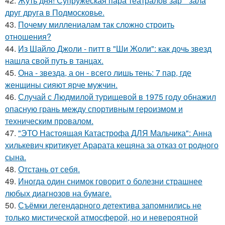
42.
Жуть дня! Супружеская пара театралов зар * зала
друг друга в Подмосковье.
43.
Почему миллениалам так сложно строить
отношения?
44.
Из Шайло Джоли - питт в "Ши Жоли": как дочь звезд
нашла свой путь в танцах.
45.
Она - звезда, а он - всего лишь тень: 7 пар, где
женщины сияют ярче мужчин.
46.
Случай с Людмилой турищевой в 1975 году обнажил
опасную грань между спортивным героизмом и
техническим провалом.
47.
"ЭТО Настоящая Катастрофа ДЛЯ Мальчика": Анна
хилькевич критикует Арарата кещяна за отказ от родного
сына.
48.
Отстань от себя.
49.
Иногда один снимок говорит о болезни страшнее
любых диагнозов на бумаге.
50.
Съёмки легендарного детектива запомнились не
только мистической атмосферой, но и невероятной