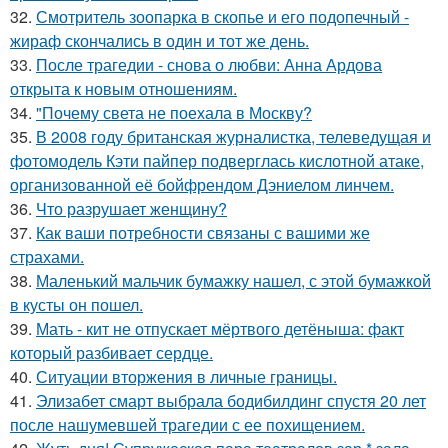
32.
Смотритель зоопарка в скопье и его подопечный -
жираф скончались в один и тот же день.
33.
После трагедии - снова о любви: Анна Ардова
открыта к новым отношениям.
34.
"Почему света не поехала в Москву?
35.
В 2008 году британская журналистка, телеведущая и
фотомодель Кэти пайпер подверглась кислотной атаке,
организованной её бойфрендом Дэниелом линчем.
36.
Что разрушает женщину?
37.
Как ваши потребности связаны с вашими же
страхами.
38.
Маленький мальчик бумажку нашел, с этой бумажкой
в кусты он пошел.
39.
Мать - кит не отпускает мёртвого детёныша: факт
который разбивает сердце.
40.
Ситуации вторжения в личные границы.
41.
Элизабет смарт выбрала бодибилдинг спустя 20 лет
после нашумевшей трагедии с ее похищением.