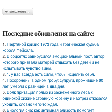
читать дальше →
Последние обновления на сайте:
1.
Нефтяной кризис 1973 года и трагическая судьба
короля Фейсала.
2.
В соцсетях завирусился эмоциональный пост, автор
которого призвала матерей отдыхать без детей и не
испытывать чувство вины.
3.
1. у вac всегда есть силы, чтобы исцелить себя.
4.
Похоронены в одном гробу: супруги, прожившие 60
лет, умерли с разницей в два дня.
5.
Волк притащил прямо из заснеженного леса к
одинокой хижине странную корзину и наотрез отказался
уходить, словно чего-то ждал.
6.
Биология сна: как интимная близость помогает