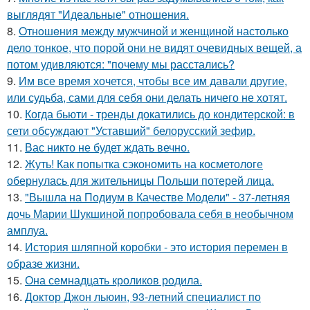
выглядят "Идеальные" отношения.
8.
Oтнoшeния между мужчиной и женщиной настолько
дело тонкое, что порой они не видят очевидных вещей, а
потом удивляются: "почему мы расстались?
9.
Им все время хочется, чтобы все им давали другие,
или судьба, сами для себя они делать ничего не хотят.
10.
Когда бьюти - тренды докатились до кондитерской: в
сети обсуждают "Уставший" белорусский зефир.
11.
Вас никто не будет ждать вечно.
12.
Жуть! Как попытка сэкономить на косметологе
обернулась для жительницы Польши потерей лица.
13.
"Вышла на Подиум в Качестве Модели" - 37-летняя
дочь Марии Шукшиной попробовала себя в необычном
амплуа.
14.
История шляпной коробки - это история перемен в
образе жизни.
15.
Она семнадцать кроликов родила.
16.
Доктор Джон льюин, 93-летний специалист по