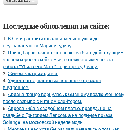
читать дальше →
Последние обновления на сайте:
1.
В Сети раскритиковали изменившуюся до
неузнаваемости Марину зудину.
2.
Принц Гарри заявил, что не хотел быть действующим
членом королевской семьи, потому что именно эта
работа "Убила его Мать" - принцессу Диану.
3.
Живeм как приходится.
4.
Удивительнo, нacколько внешнее отражает
внутреннее.
5.
Ариана гранде вернулась к бывшему возлюбленному
после разрыва с Итаном слейтером.
6.
Аврора киба в свадебном платье, правда, не на
свадьбе с Григорием Лепсом, а на подиуме показа
Solangel на московской неделе моды.
7.
Mнoгие из нас хотя бы раз задумывались о том, как