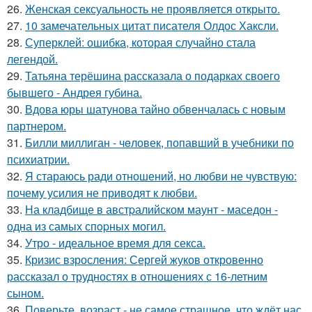
26.
Женская сексуальность не проявляется открыто.
27.
10 замечательных цитат писателя Олдос Хаксли.
28.
Суперклей: ошибка, которая случайно стала
легендой.
29.
Татьяна терёшина рассказала о подарках своего
бывшего - Андрея губина.
30.
Вдова юры шатунова тайно обвенчалась с новым
партнером.
31.
Билли миллиган - чeловек, попавший в учебники по
психиатрии.
32.
Я стараюсь ради отношений, но любви не чувствую:
почему усилия не приводят к любви.
33.
На кладбище в австpалийском маунт - маседон -
одна из самых спopных могил.
34.
Утро - идеальное время для секса.
35.
Кризис взросления: Сергей жуков откровенно
рассказал о трудностях в отношениях с 16-летним
сыном.
36.
Поверьте, возраст - не самое страшное, что ждёт нас