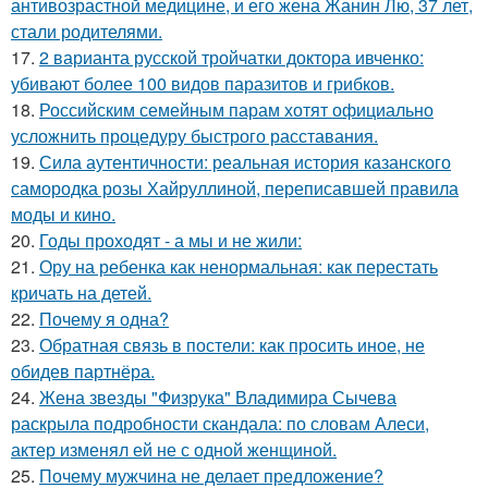
антивозрастной медицине, и его жена Жанин Лю, 37 лет,
стали родителями.
17.
2 варианта русской тройчатки доктора ивченко:
убивают более 100 видов паразитов и грибков.
18.
Российским семейным парам хотят официально
усложнить процедуру быстрого расставания.
19.
Сила аутентичности: реальная история казанского
самородка розы Хайруллиной, переписавшей правила
моды и кино.
20.
Годы проходят - а мы и не жили:
21.
Ору на ребенка как ненормальная: как перестать
кричать на детей.
22.
Почему я одна?
23.
Обратная связь в постели: как просить иное, не
обидев партнёра.
24.
Жена звезды "Физрука" Владимира Сычева
раскрыла подробности скандала: по словам Алеси,
актер изменял ей не с одной женщиной.
25.
Почему мужчина не делает предложение?