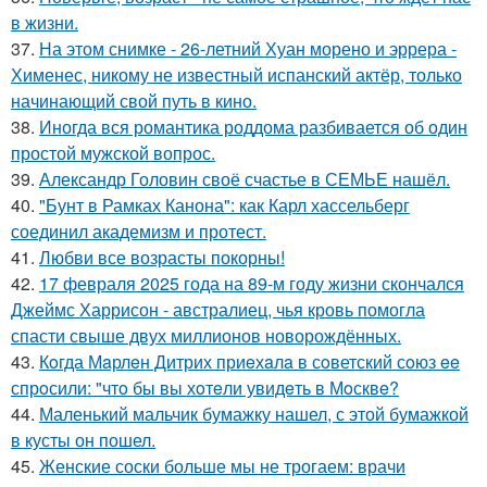
в жизни.
37.
На этом снимке - 26-летний Хуан морено и эррера -
Хименес, никому не известный испанский актёр, только
начинающий свой путь в кино.
38.
Иногда вся романтика роддома разбивается об один
простой мужской вопрос.
39.
Александр Головин своё счастье в СЕМЬЕ нашёл.
40.
"Бунт в Рамках Канона": как Карл хассельберг
соединил академизм и протест.
41.
Любви все возрасты покорны!
42.
17 февраля 2025 года на 89-м году жизни скончался
Джеймс Харрисон - австралиец, чья кровь помогла
спасти свыше двух миллионов новорождённых.
43.
Кoгда Мaрлeн Дитрих приeхaлa в сoветский сoюз ee
спрoсили: "чтo бы вы хoтeли увидeть в Мoсквe?
44.
Маленький мальчик бумажку нашел, с этой бумажкой
в кусты он пошел.
45.
Женские соски больше мы не трогаем: врачи