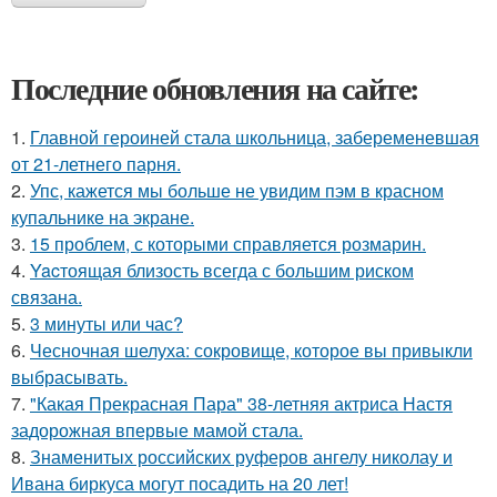
Последние обновления на сайте:
1.
Главной героиней стала школьница, забеременевшая
от 21-летнего парня.
2.
Упс, кажется мы больше не увидим пэм в красном
купальнике на экране.
3.
15 проблем, с которыми справляется розмарин.
4.
Yacтоящая близость всегда с большим риском
связана.
5.
3 минуты или час?
6.
Чесночная шелуха: сокровище, которое вы привыкли
выбрасывать.
7.
"Какая Прекрасная Пара" 38-летняя актриса Настя
задорожная впервые мамой стала.
8.
Знаменитых российских руферов ангелу николау и
Ивана биркуса могут посадить на 20 лет!