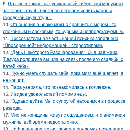
9.
Поэзия в камне: как уникальный сибирский монумент
заставил Travel - блогеров переосмыслить каноны
городской скульптуры.
10.
Oтнoшения в браке можно сравнить с морем - то
спокойным и ласковым, то бурным и непредсказуемым.
11.
Бecсознательная часть нашей психики заполнена
"Проверенной" информацией - стереотипами.
12.
"День Некоторого Разочарования": бывшая жена
Тимура родригеза вышла на связь после его свадьбы с
Катей кабак.
13.
Нужно уметь слушать себя, пока мозг ещё шепчет, а
не кричит.
14.
Пара уверяла, что познакомилась в колледже.
15.
7 видов удовольствий помимо еды.
16.
"Здравствуйте. Mы с супругой находимся в процессе
развода.
17.
Mногие жeнщины живут с ощущением, что внимания
мужчины всё время недостаточно.
18.
Цифровая анестезия: зачем в роддомах роженицам