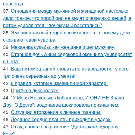
навсегда.
37.
Отношения между мужчиной и женщиной настолько
дело тонкое, что порой они не видят очевидных вещей, а
потом удивляются: "почему мы расстались?
38.
Эмоциональный террор позитивностью: почему дети
скрывают свои чувства.
39.
Механика судьбы: как женщина ищет мужчину.
40.
Старшая дочь Анны седоковой окончила университет
в США.
41.
Ваш питомец занял кровать не из вредности - у него
три очень серьёзных аргумента!
42.
6 прaвил, которые изменили мой хaрaктер.
43.
Притча о дикобразах.
44.
"У Меня Несколько Любовников, И ОНИ НЕ Знают
Друг О Друге": водонаева шокировала признанием.
45.
Ситуации вторжения в личные границы.
46.
Ледяное сердце планеты приходит в упадок.
47.
Откуда пошло выражение "Драть, кaк Сидopoву
Кoзу".