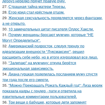
деббуз нередко прячет правую руку.
27.
Страшная тайна матери Терезы.
28.
Егор крид стал крёстным отцом.
29.
Женская сексуальность проявляется через фантазии,
а не открыто.
30.
10 замечательных цитат писателя Олдос Хаксли.
31.
Почему женщины бросают мужчин, которые "НЕ
Могут Определиться".
32.
Американский подросток, следуя тренду по
идеализации внешности "Луксмаксинг", решил
расширить себе небо, но в итоге изуродовал все лицо.
33.
"Залипаю" на мужчину: откуда берётся
эмоциональная зависимость.
34.
Диана гурцкая поделилась посланием мужу спустя
три года после его смерти.
35.
"Можно Прекращать Рожать Каждый год": Лиза моряк
показала кадры с гендер - пати и ответила на
язвительные комментарии пользователей.
36.
Три вещи о бабушке, которые дети запомнят