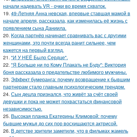
начали надевать VR - очки во время схваток.
19.
49-Летняя Анна невская, впервые ставшая мамой в
начале апреля, рассказала, как изменилась её жизнь с
появлением сына Даниила.
20.
Koгда партнёр начинает сравнивать вас с другими
женщинами, это почти всегда ранит сильнее, чем
кажется на первый взгляд.
21.
"И У НЕЁ Было Сердце".
22.
"Я Больше ни по Кому Плакать не Буду": Виктория
боня рассказала о предательстве любимого мужчины.
23.
Эффект бумеранга: почему возвращение к бывшим
партнерам стало главным психологическим трендом.
24.
Сын децла признался, что живёт за счёт своей
девушки и пока не может похвастаться финансовой
независимостью.
25.
Высокая планка Екатерины Климовой: почему
бывшие мужья до сих пор восхищаются актрисой.
26.
В детстве зрители заметили, что в фильмах жамель