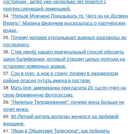
состоянии - актер уже несколько лет борется с
прогрессирующей деменцией.
34.
"Нельзя Мужчине Показывать то, Чего он не Должен
Видеть": Марина федункив высказалась о партнёрских
родах.
35.
Почему человек откладывает важные разговоры до
последнего.
36.
Стив джобс нашёл оригинальный способ обходить
закон Калифорнии, который отводит целых полгода на
установку номерных знаков.
37.
Сон в руку, а нож в спину: почему в джидинском
районе опасно путать имена в постели.
38.
Мать роя: американка пригласила 20 тысяч пчёл на
свою беременную фотосессию.
39.
"Нелепые Телодвижения": почему жена больше не
хочет мужа.
40.
90-Летний житель вологды женился на любимой
женщине.
41.
"Икар в Объективе Телескопа": как победить