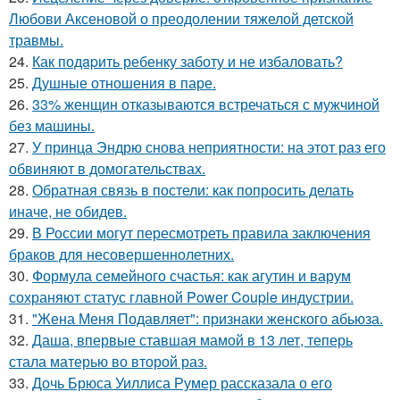
Любови Аксеновой о преодолении тяжелой детской
травмы.
24.
Как подapить ребенку заботу и не избаловать?
25.
Душные отношения в паре.
26.
33% женщин отказываются встречаться с мужчиной
без машины.
27.
У принца Эндрю снова неприятности: на этот раз его
обвиняют в домогательствах.
28.
Обратная связь в постели: как попросить делать
иначе, не обидев.
29.
В России могут пересмотреть правила заключения
браков для несовершеннолетних.
30.
Формула семейного счастья: как агутин и варум
сохраняют статус главной Power Couple индустрии.
31.
"Жена Меня Подавляет": признаки женского абьюза.
32.
Даша, впервые ставшая мамой в 13 лет, теперь
стала матерью во второй раз.
33.
Дочь Брюса Уиллиса Румер рассказала о его