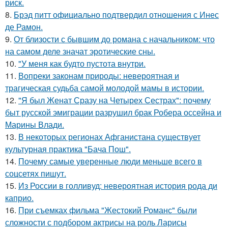
риск.
8.
Брэд питт официально подтвердил отношения с Инес
де Рамон.
9.
От близости с бывшим до романа с начальником: что
на самом деле значат эротические сны.
10.
"У меня как будто пустота внутри.
11.
Вопреки законам природы: невероятная и
трагическая судьба самой молодой мамы в истории.
12.
"Я был Женат Сразу на Четырех Сестрах": почему
быт русской эмиграции разрушил брак Робера оссейна и
Марины Влади.
13.
В некоторых регионах Афганистана существует
культурная практика "Бача Пош".
14.
Почему самые уверенные люди меньше всего в
соцсетях пишут.
15.
Из России в голливуд: невероятная история рода ди
каприо.
16.
При съемках фильма "Жестокий Романс" были
сложности с подбором актрисы на роль Ларисы