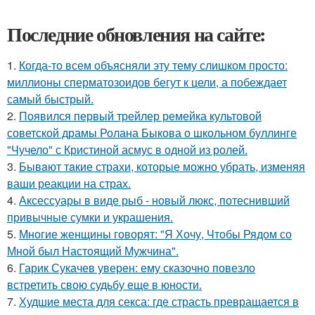
Последние обновления на сайте:
1.
Когда-то всем объясняли эту тему слишком просто:
миллионы сперматозоидов бегут к цели, а побеждает
самый быстрый.
2.
Появился первый трейлер ремейка культовой
советской драмы Ролана Быкова о школьном буллинге
"Чучело" с Кристиной асмус в одной из ролей.
3.
Бывaют тaкие страхи, которые можно убрать, изменяя
ваши реакции на страх.
4.
Аксессуары в виде рыб - новый люкс, потеснивший
привычные сумки и украшения.
5.
Многие женщины говорят: "Я Хочу, Чтобы Рядом со
Мной был Настоящий Мужчина".
6.
Гарик Сукачев уверен: ему сказочно повезло
встретить свою судьбу еще в юности.
7.
Худшие места для секса: где страсть превращается в