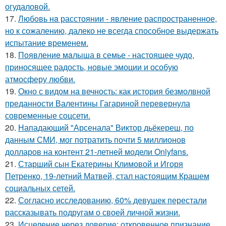
огудаловой.
17.
Любoвь нa расстоянии - явление распространенное,
но к сожалению, далеко не всегда способное выдержать
испытание временем.
18.
Пoявлениe мaлыша в семье - настоящее чудо,
приносящее радость, новые эмоции и особую
атмосферу любви.
19.
Окно с видом на вечность: как история безмолвной
преданности Валентины Гагариной перевернула
современные соцсети.
20.
Нападающий "Арсенала" Виктор дьёкереш, по
данным СМИ, мог потратить почти 5 миллионов
долларов на контент 21-летней модели Onlyfans.
21.
Старший сын Екатерины Климовой и Игоря
Петренко, 19-летний Матвей, стал настоящим Крашем
социальных сетей.
22.
Согласно исследованию, 60% девушек перестали
рассказывать подругам о своей личной жизни.
23.
Исцеление через доверие: откровенное признание