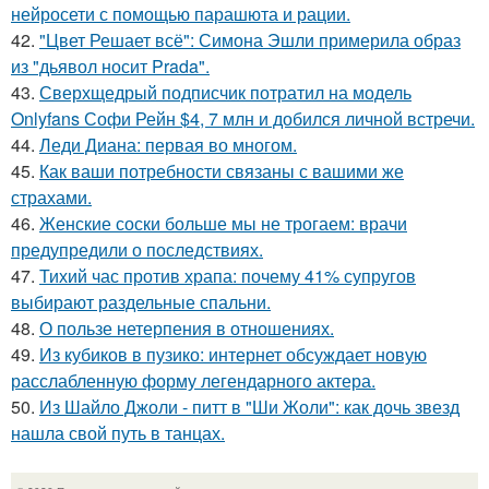
нейросети с помощью парашюта и рации.
42.
"Цвет Решает всё": Симона Эшли примерила образ
из "дьявол носит Prada".
43.
Сверхщедрый подписчик потратил на модель
Onlyfans Софи Рейн $4, 7 млн и добился личной встречи.
44.
Леди Диана: первая во многом.
45.
Как ваши потребности связаны с вашими же
страхами.
46.
Женские соски больше мы не трогаем: врачи
предупредили о последствиях.
47.
Тихий час против храпа: почему 41% супругов
выбирают раздельные спальни.
48.
О пользе нетерпения в отношениях.
49.
Из кубиков в пузико: интернет обсуждает новую
расслабленную форму легендарного актера.
50.
Из Шайло Джоли - питт в "Ши Жоли": как дочь звезд
нашла свой путь в танцах.