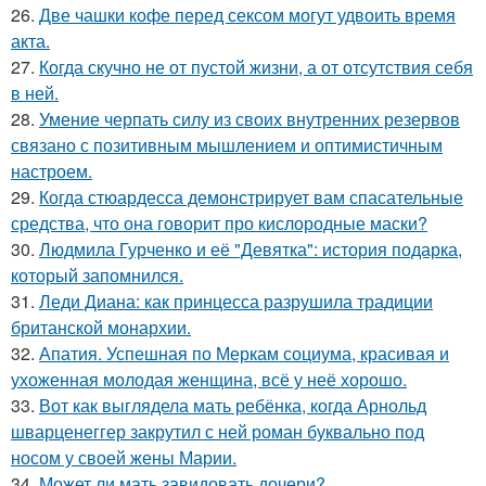
26.
Две чашки кофе перед сексом могут удвоить время
акта.
27.
Когда скучно не от пустой жизни, а от отсутствия себя
в ней.
28.
Умение черпать силу из своих внутренних резервов
связано с позитивным мышлением и оптимистичным
настроем.
29.
Когда стюардесса демонстрирует вам спасательные
средства, что она говорит про кислородные маски?
30.
Людмила Гурченко и её "Девятка": история подарка,
который запомнился.
31.
Леди Диана: как принцесса разрушила традиции
британской монархии.
32.
Апатия. Успешная по Меркам социума, красивая и
ухоженная молодая женщина, всё у неё хорошо.
33.
Вот как выглядела мать ребёнка, когда Арнольд
шварценеггер закрутил с ней роман буквально под
носом у своей жены Марии.
34.
Может ли мать завидовать дочери?