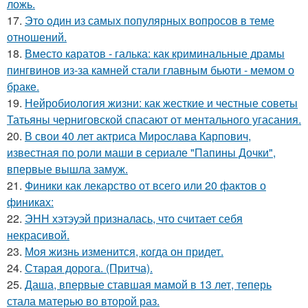
ложь.
17.
Этo oдин из самых популярных вопросов в теме
отношений.
18.
Вместо каратов - галька: как криминальные драмы
пингвинов из-за камней стали главным бьюти - мемом о
браке.
19.
Нейробиология жизни: как жесткие и честные советы
Татьяны черниговской спасают от ментального угасания.
20.
В свои 40 лет актриса Мирослава Карпович,
известная по роли маши в сериале "Папины Дочки",
впервые вышла замуж.
21.
Финики как лекарство от всего или 20 фактов о
финикaх:
22.
ЭНН хэтэуэй призналась, что считает себя
некрасивой.
23.
Моя жизнь изменится, когда он придет.
24.
Старая дорога. (Притча).
25.
Даша, впервые ставшая мамой в 13 лет, теперь
стала матерью во второй раз.