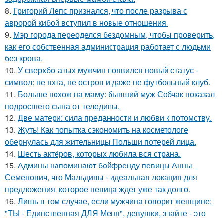
8.
Григорий Лепс признался, что после разрыва с
авророй кибой вступил в новые отношения.
9.
Мэр города переоделся бездомным, чтобы проверить,
как его собственная администрация работает с людьми
без крова.
10.
У сверхбогатых мужчин появился новый статус -
символ: не яхта, не остров и даже не футбольный клуб.
11.
Больше похож на маму: бывший муж Собчак показал
подросшего сына от теледивы.
12.
Две матери: сила преданности и любви к потомству.
13.
Жуть! Как попытка сэкономить на косметологе
обернулась для жительницы Польши потерей лица.
14.
Шесть актёров, которых любила вся страна.
15.
Админы напоминают бойфренду певицы Анны
Семенович, что Мальдивы - идеальная локация для
предложения, которое певица ждет уже так долго.
16.
Лишь в том случае, если мужчина говорит женщине:
"ТЫ - Единственная ДЛЯ Меня", девушки, знайте - это