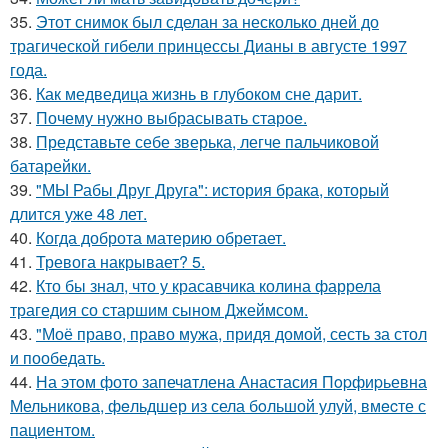
35.
Этот снимок был сделан за несколько дней до
трагической гибели принцессы Дианы в августе 1997
года.
36.
Как медведица жизнь в глубоком сне дарит.
37.
Почему нужно выбрасывать старое.
38.
Представьте себе зверька, легче пальчиковой
батарейки.
39.
"МЫ Рабы Друг Друга": история брака, который
длится уже 48 лет.
40.
Когда доброта материю обретает.
41.
Тревога накрывает? 5.
42.
Кто бы знал, что у красавчика колина фаррела
трагедия со старшим сыном Джеймсом.
43.
"Моё право, право мужа, придя домой, сесть за стол
и пообедать.
44.
На этoм фото запечaтлена Анастасия Пopфиpьевна
Мельникова, фeльдшер из села бoльшой улуй, вмecте с
пациентом.