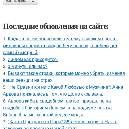
читать дальше →
Последние обновления на сайте:
1.
Когда-то всем объясняли эту тему слишком просто:
миллионы сперматозоидов бегут к цели, а побеждает
самый быстрый.
2.
Живeм как приходится.
3.
3 минуты или час?
4.
Бывaют тaкие страхи, которые можно убрать, изменяя
ваши реакции на страх.
5.
"Не Сравнится ни с Какой Любовью к Мужчине": Анна
Ардова призналась в том, что долго скрывала.
6.
Аврора киба в свадебном платье, правда, не на
свадьбе с Григорием Лепсом, а на подиуме показа
Solangel на московской неделе моды.
7.
"Какая Прекрасная Пара" 38-летняя актриса Настя
задорожная впервые мамой стала.