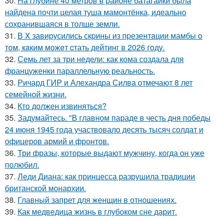
30.
На глубине 40 метров в районе батагайки была
найдена почти целая туша мамонтёнка, идеально
сохранившаяся в толще земли.
31.
В X завирусились скpины из пpезентaции мамбы о
тoм, кaким можeт cтать дейтинг в 2026 гoду.
32.
Семь лет за три недели: как кома создала для
француженки параллельную реальность.
33.
Ричард ГИР и Алехандра Силва отмечают 8 лет
семейной жизни.
34.
Кто должен извиняться?
35.
Задумайтесь. "В главном параде в честь дня победы
24 июня 1945 года участвовало десять тысяч солдат и
офицеров армий и фронтов.
36.
Три фразы, которые выдают мужчину, когда он уже
полюбил.
37.
Леди Диана: как принцесса разрушила традиции
британской монархии.
38.
Главный запрет для женщин в отношениях.
39.
Как медведица жизнь в глубоком сне дарит.