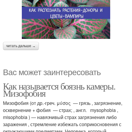
читать дальше →
Вас может заинтересовать
Как называется боязнь камеры.
Мизофобия
Мизофобия (от др.-греч. μύσος — грязь , загрязнение,
осквернение + фобия — страх; , англ. mysophobia ,
misophobia ) — навязчивый страх загрязнения либо
заражения , стремление избежать соприкосновения с
окружающими предметами. Человека, который