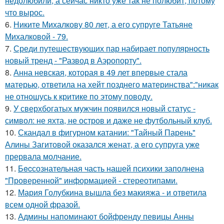
недолюбили, а сейчас никто уже так не полюбит, потому
что вырос.
6.
Никите Михалкову 80 лет, а его супруге Татьяне
Михалковой - 79.
7.
Среди путешествующих пар набирает популярность
новый тренд - "Развод в Аэропорту".
8.
Анна невская, которая в 49 лет впервые стала
матерью, ответила на хейт позднего материнства":"никак
не отношусь к критике по этому поводу.
9.
У сверхбогатых мужчин появился новый статус -
символ: не яхта, не остров и даже не футбольный клуб.
10.
Скандал в фигурном катании: "Тайный Парень"
Алины Загитовой оказался женат, а его супруга уже
прервала молчание.
11.
Бecсознательная часть нашей психики заполнена
"Проверенной" информацией - стереотипами.
12.
Мария Голубкина вышла без макияжа - и ответила
всем одной фразой.
13.
Админы напоминают бойфренду певицы Анны