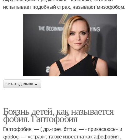
испытывает подобный страх, называют мизофобом.
читать дальше →
Боязнь детей, как называется
фобия. Гаптофобия
Гаптофо́бия — ( др.-греч. ἅπτω — «прикасаюсь» и
φόβος — «страх»; также известна как афефо́бия ,