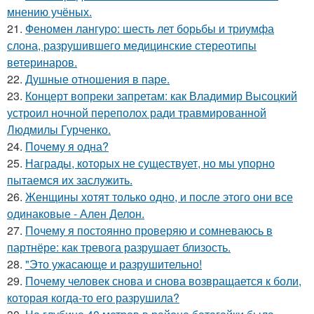
мнению учёных.
21.
Феномен лангуро: шесть лет борьбы и триумфа
слона, разрушившего медицинские стереотипы
ветеринаров.
22.
Душные отношения в паре.
23.
Концерт вопреки запретам: как Владимир Высоцкий
устроил ночной переполох ради травмированной
Людмилы Гурченко.
24.
Почему я одна?
25.
Награды, которых не существует, но мы упорно
пытаемся их заслужить.
26.
Женщины хотят только одно, и после этого они все
одинаковые - Ален Делон.
27.
Почему я постоянно проверяю и сомневаюсь в
партнёре: как тревога разрушает близость.
28.
"Это ужасающе и разрушительно!
29.
Почему человек снова и снова возвращается к боли,
которая когда-то его разрушила?