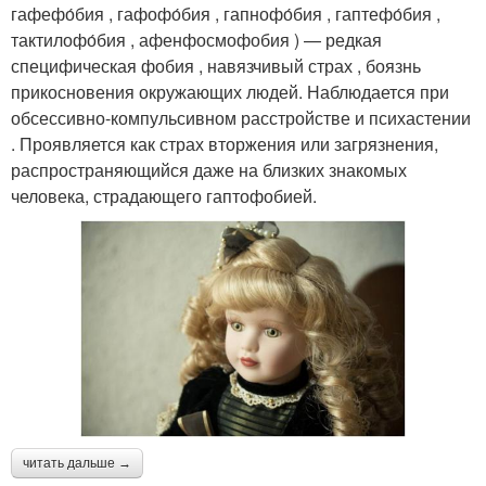
гафефо́бия , гафофо́бия , гапнофо́бия , гаптефо́бия ,
тактилофо́бия , афенфосмофобия ) — редкая
специфическая фобия , навязчивый страх , боязнь
прикосновения окружающих людей. Наблюдается при
обсессивно-компульсивном расстройстве и психастении
. Проявляется как страх вторжения или загрязнения,
распространяющийся даже на близких знакомых
человека, страдающего гаптофобией.
читать дальше →