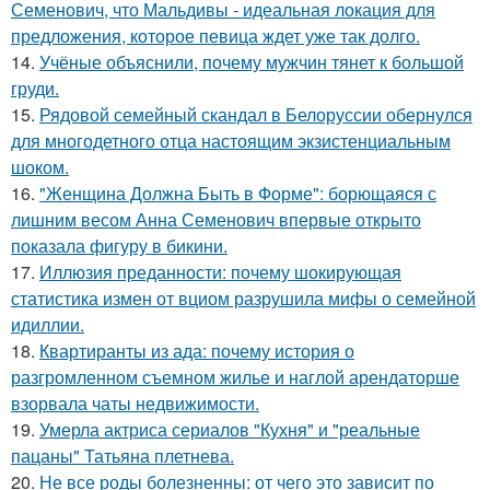
Семенович, что Мальдивы - идеальная локация для
предложения, которое певица ждет уже так долго.
14.
Учёные объяснили, почему мужчин тянет к большой
груди.
15.
Рядовой семейный скандал в Белоруссии обернулся
для многодетного отца настоящим экзистенциальным
шоком.
16.
"Женщина Должна Быть в Форме": борющаяся с
лишним весом Анна Семенович впервые открыто
показала фигуру в бикини.
17.
Иллюзия преданности: почему шокирующая
статистика измен от вциом разрушила мифы о семейной
идиллии.
18.
Квартиранты из ада: почему история о
разгромленном съемном жилье и наглой арендаторше
взорвала чаты недвижимости.
19.
Умерла актриса сериалов "Кухня" и "реальные
пацаны" Татьяна плетнева.
20.
Не все роды болезненны: от чего это зависит по