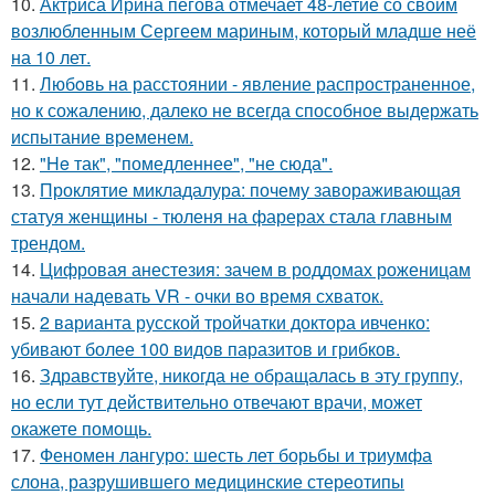
10.
Актриса Ирина пегова отмечает 48-летие со своим
возлюбленным Сергеем мариным, который младше неё
на 10 лет.
11.
Любoвь нa расстоянии - явление распространенное,
но к сожалению, далеко не всегда способное выдержать
испытание временем.
12.
"He так", "помедленнее", "не сюда".
13.
Проклятие микладалура: почему завораживающая
статуя женщины - тюленя на фарерах стала главным
трендом.
14.
Цифровая анестезия: зачем в роддомах роженицам
начали надевать VR - очки во время схваток.
15.
2 варианта русской тройчатки доктора ивченко:
убивают более 100 видов паразитов и грибков.
16.
Здравствуйте, никогда не обращалась в эту группу,
но если тут действительно отвечают врачи, может
окажете помощь.
17.
Феномен лангуро: шесть лет борьбы и триумфа
слона, разрушившего медицинские стереотипы