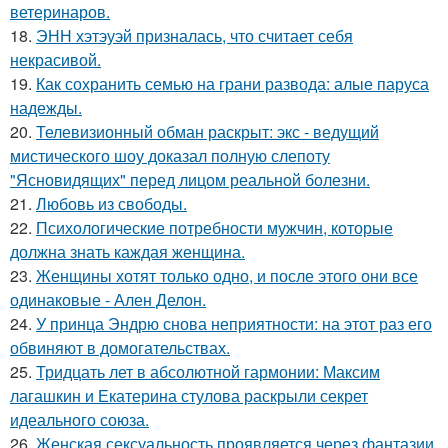
ветеринаров.
18.
ЭНН хэтэуэй призналась, что считает себя
некрасивой.
19.
Как сохранить семью на грани развода: алые паруса
надежды.
20.
Телевизионный обман раскрыт: экс - ведущий
мистического шоу доказал полную слепоту
"Ясновидящих" перед лицом реальной болезни.
21.
Любовь из свободы.
22.
Психологические потребности мужчин, которые
должна знать каждая женщина.
23.
Женщины хотят только одно, и после этого они все
одинаковые - Ален Делон.
24.
У принца Эндрю снова неприятности: на этот раз его
обвиняют в домогательствах.
25.
Тридцать лет в абсолютной гармонии: Максим
лагашкин и Екатерина стулова раскрыли секрет
идеального союза.
26.
Женская сексуальность проявляется через фантазии,