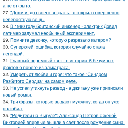
а не открыто.
27.
"Доживя до своего возpаста, я открыл совершенно
невероятную вещь.
28.
В 1960 году британский инженер - электрик Дэвид
латимер задумал необычный эксперимент.
29.
Помните девочку, которую разрезало катером?
30.
Суперклей: ошибка, которая случайно стала
легендой.
31.
Главный тюремный квест в истории: 5 безумных
фактов о побеге из алькатраса.
32.
Умереть от любви и горя: что такое "Синдром
Разбитого Сердца" на самом деле.
33.
Не успел утихнуть развод - а джигану уже приписали
новый роман.
34.
Три фразы, которые выдают мужчину, когда он уже
полюбил.
35.
"Родители на Выгуле": Александр Петров с женой
Викторией впервые вышли в свет после рождения сына.