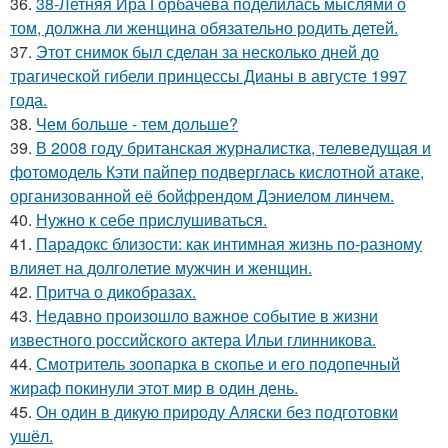
36.
38-Летняя Ира Горбачёва поделилась мыслями о
том, должна ли женщина обязательно родить детей.
37.
Этот снимок был сделан за несколько дней до
трагической гибели принцессы Дианы в августе 1997
года.
38.
Чем больше - тем дольше?
39.
В 2008 году британская журналистка, телеведущая и
фотомодель Кэти пайпер подверглась кислотной атаке,
организованной её бойфрендом Дэниелом линчем.
40.
Нужно к себе прислушиваться.
41.
Парадокс близости: как интимная жизнь по-разному
влияет на долголетие мужчин и женщин.
42.
Притча о дикобразах.
43.
Недавно произошло важное событие в жизни
известного российского актера Ильи глинникова.
44.
Смотритель зоопарка в скопье и его подопечный
жираф покинули этот мир в один день.
45.
Он один в дикую природу Аляски без подготовки
ушёл.