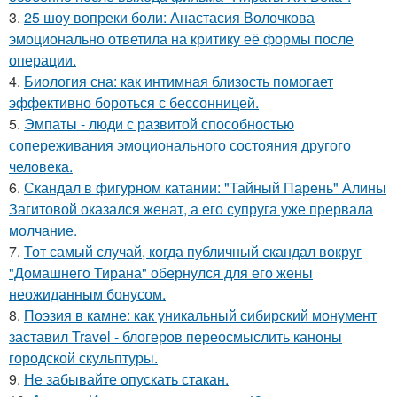
3.
25 шоу вопреки боли: Анастасия Волочкова
эмоционально ответила на критику её формы после
операции.
4.
Биология сна: как интимная близость помогает
эффективно бороться с бессонницей.
5.
Эмпаты - люди с развитой способностью
сопереживания эмоционального состояния другого
человека.
6.
Скандал в фигурном катании: "Тайный Парень" Алины
Загитовой оказался женат, а его супруга уже прервала
молчание.
7.
Тот самый случай, когда публичный скандал вокруг
"Домашнего Тирана" обернулся для его жены
неожиданным бонусом.
8.
Поэзия в камне: как уникальный сибирский монумент
заставил Travel - блогеров переосмыслить каноны
городской скульптуры.
9.
Не забывайте опускать стакан.