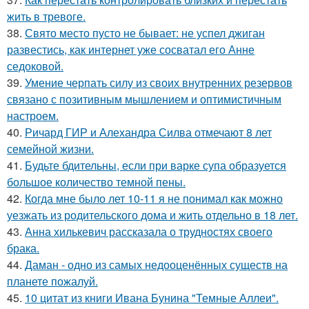
жить в тревоге.
38.
Свято место пусто не бывает: не успел джиган
развестись, как интернет уже сосватал его Анне
седоковой.
39.
Умение черпать силу из своих внутренних резервов
связано с позитивным мышлением и оптимистичным
настроем.
40.
Ричард ГИР и Алехандра Силва отмечают 8 лет
семейной жизни.
41.
Будьте бдительны, если при варке супа образуется
большое количество темной пены.
42.
Когда мне было лет 10-11 я не понимал как можно
уезжать из родительского дома и жить отдельно в 18 лет.
43.
Анна хилькевич рассказала о трудностях своего
брака.
44.
Даман - одно из самых недооценённых существ на
планете пожалуй.
45.
10 цитат из книги Ивана Бунина "Темные Аллеи".