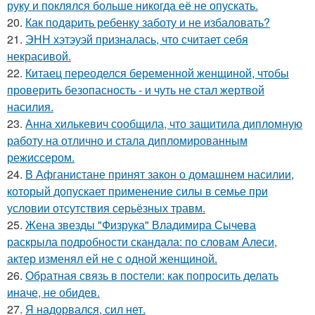
руку и поклялся больше никогда её не опускать.
20.
Как подapить ребенку заботу и не избаловать?
21.
ЭНН хэтэуэй призналась, что считает себя
некрасивой.
22.
Китаец переоделся беременной женщиной, чтобы
проверить безопасность - и чуть не стал жертвой
насилия.
23.
Анна хилькевич сообщила, что защитила дипломную
работу на отлично и стала дипломированным
режиссером.
24.
В Афганистане принят закон о домашнем насилии,
который допускает применение силы в семье при
условии отсутствия серьёзных травм.
25.
Жена звезды "Физрука" Владимира Сычева
раскрыла подробности скандала: по словам Алеси,
актер изменял ей не с одной женщиной.
26.
Обратная связь в постели: как попросить делать
иначе, не обидев.
27.
Я надорвался, сил нет.