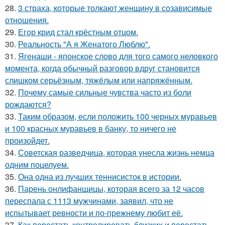
28.
3 страха, которые толкают женщину в созависимые
отношения.
29.
Егор крид стал крёстным отцом.
30.
Реальность "А я Женатого Люблю".
31.
Ягенаши - японское слово для того самого неловкого
момента, когда обычный разговор вдруг становится
слишком серьёзным, тяжёлым или напряжённым.
32.
Почему самые сильные чувства часто из боли
рождаются?
33.
Таким образом, если положить 100 черных муравьев
и 100 красных муравьев в банку, то ничего не
произойдет.
34.
Советская разведчица, которая унесла жизнь немца
одним поцелуем.
35.
Она одна из лучших теннисисток в истории.
36.
Парень онлифанщицы, которая всего за 12 часов
переспала с 1113 мужчинами, заявил, что не
испытывает ревности и по-прежнему любит её.
37.
Как перестать контролировать близких и перестать