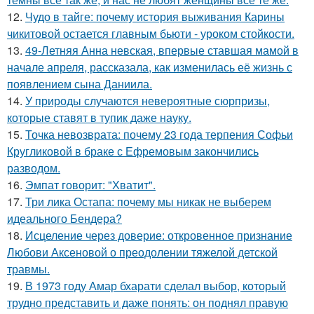
12.
Чудо в тайге: почему история выживания Карины
чикитовой остается главным бьюти - уроком стойкости.
13.
49-Летняя Анна невская, впервые ставшая мамой в
начале апреля, рассказала, как изменилась её жизнь с
появлением сына Даниила.
14.
У природы случаются невероятные сюрпризы,
которые ставят в тупик даже науку.
15.
Точка невозврата: почему 23 года терпения Софьи
Кругликовой в браке с Ефремовым закончились
разводом.
16.
Эмпат говорит: "Хватит".
17.
Три лика Остапа: почему мы никак не выберем
идеального Бендера?
18.
Исцеление через доверие: откровенное признание
Любови Аксеновой о преодолении тяжелой детской
травмы.
19.
В 1973 году Амар бхарати сделал выбор, который
трудно представить и даже понять: он поднял правую