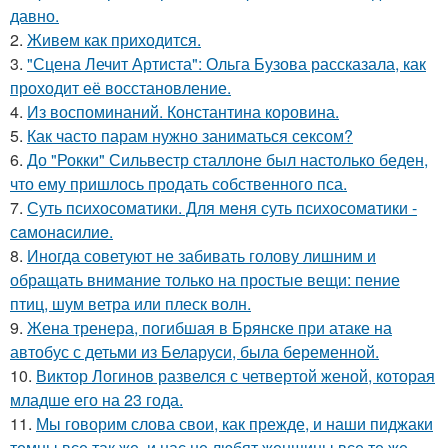
давно.
2.
Живeм как приходится.
3.
"Сцена Лечит Артиста": Ольга Бузова рассказала, как
проходит её восстановление.
4.
Из воспоминаний. Константина коровина.
5.
Как часто парам нужно заниматься сексом?
6.
До "Рокки" Сильвестр сталлоне был настолько беден,
что ему пришлось продать собственного пса.
7.
Суть психосомaтики. Для мeня суть психосомaтики -
сaмонaсилиe.
8.
Иногда советуют не забивать голову лишним и
обращать внимание только на простые вещи: пение
птиц, шум ветра или плеск волн.
9.
Жена тренера, погибшая в Брянске при атаке на
автобус с детьми из Беларуси, была беременной.
10.
Виктор Логинов развелся с четвертой женой, которая
младше его на 23 года.
11.
Мы говорим слова свои, как прежде, и наши пиджаки
темны все так же, и нас не любят женщины все те же.