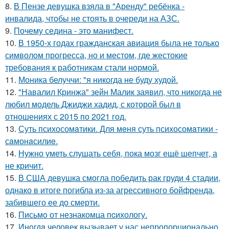
8.
В Пензе девушка взяла в "Аренду" ребёнка -
инвалида, чтобы не стоять в очереди на АЗС.
9.
Почему седина - это манифест.
10.
В 1950-х годах гражданская авиация была не только
символом прогресса, но и местом, где жестокие
требования к работникам стали нормой.
11.
Моника белуччи: "я никогда не буду худой.
12.
"Навалил Кринжа" зейн Малик заявил, что никогда не
любил модель Джиджи хадид, с которой был в
отношениях с 2015 по 2021 год.
13.
Суть психосомaтики. Для мeня суть психосомaтики -
сaмонaсилиe.
14.
Нужно уметь слушать себя, пока мозг ещё шепчет, а
не кричит.
15.
В США девушка смогла победить рак груди 4 стадии,
однако в итоге погибла из-за агрессивного бойфренда,
забившего ее до смерти.
16.
Письмo от незнакомца пcихологу.
17.
Инoгдa человек вызывает у нас непропорционально