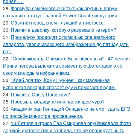
понял ….
28.
Формула семейного счастья: как агутин и варум
сохраняют статус главной Power Couple индустрии.
29.
Объятия перед сном - лучший антистресс.
30.
Помните девочку, которую разрезало катером?
31.
Процедуру проводят с помощью специального
аппарата, увеличивающего изображение до пятнадцати
раз.
32.
"Опубликовала Снимок с Возлюбленным" - 47-летняя
Ирина пегова выложила совместную фотографию со
своим молодым избранником.
33.
"Хлеб для тех, Кому Нужнее": как маленькая
испанская пекарня спасает еду и помогает людям.
34.
Помните Ольгу Понизову?
35.
Прорыв в медицине или настоящее чудо?
36.
Академик ран Геннадий Онищенко не смог сдать ЕГЭ
по просьбе министра просвещения.
37.
13-Летняя актриса Ева Смирнова опубликовала фото
дерзкой фотосессии и заявила, что не планирует быть