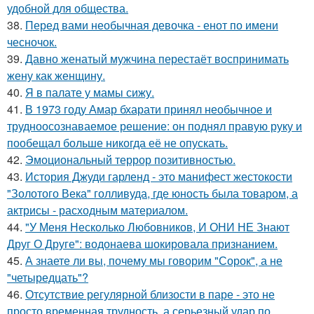
удобной для общества.
38.
Перед вами необычная девочка - енот по имени
чесночок.
39.
Давно женатый мужчина перестаёт воспринимать
жену как женщину.
40.
Я в палате у мамы сижу.
41.
В 1973 году Амар бхарати принял необычное и
трудноосознаваемое решение: он поднял правую руку и
пообещал больше никогда её не опускать.
42.
Эмоциональный террор позитивностью.
43.
История Джуди гарленд - это манифест жестокости
"Золотого Века" голливуда, где юность была товаром, а
актрисы - расходным материалом.
44.
"У Меня Несколько Любовников, И ОНИ НЕ Знают
Друг О Друге": водонаева шокировала признанием.
45.
А знаете ли вы, почему мы говорим "Сорок", а не
"четыредцать"?
46.
Отсутствие регулярной близости в паре - это не
просто временная трудность, а серьезный удар по