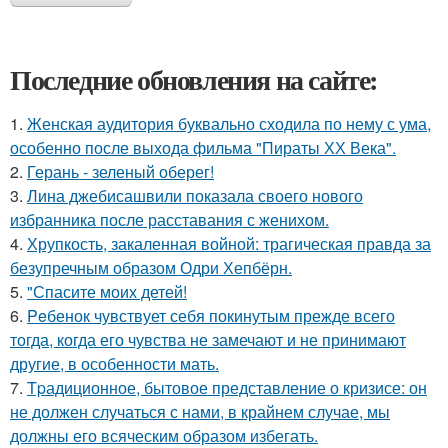
Последние обновления на сайте:
1.
Женская аудитория буквально сходила по нему с ума,
особенно после выхода фильма "Пираты ХХ Века".
2.
Герань - зеленый оберег!
3.
Лина джебисашвили показала своего нового
избранника после расставания с женихом.
4.
Хрупкость, закаленная войной: трагическая правда за
безупречным образом Одри Хепбёрн.
5.
"Спасите моих детей!
6.
Peбенок чувствует себя покинутым прежде всего
тогда, когда его чувства не замечают и не принимают
другие, в особенности мать.
7.
Tpадиционное, бытовое представление о кризисе: он
не должен случаться с нами, в крайнем случае, мы
должны его всяческим образом избегать.