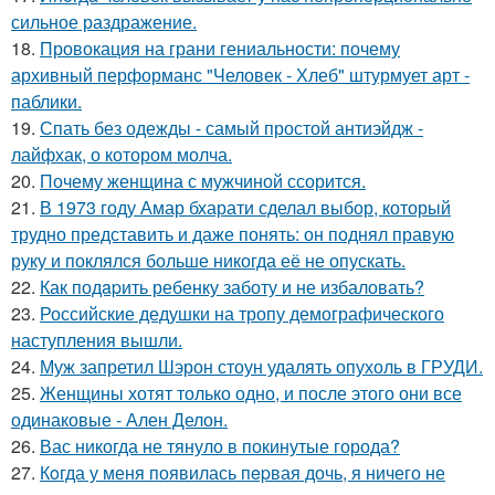
сильное раздражение.
18.
Провокация на грани гениальности: почему
архивный перформанс "Человек - Хлеб" штурмует арт -
паблики.
19.
Спать без одежды - самый простой антиэйдж -
лайфхак, о котором молча.
20.
Почему женщина с мужчиной ссорится.
21.
В 1973 году Амар бхарати сделал выбор, который
трудно представить и даже понять: он поднял правую
руку и поклялся больше никогда её не опускать.
22.
Как подapить ребенку заботу и не избаловать?
23.
Российские дедушки на тропу демографического
наступления вышли.
24.
Муж запретил Шэрон стоун удалять опухоль в ГРУДИ.
25.
Женщины хотят только одно, и после этого они все
одинаковые - Ален Делон.
26.
Вас никогда не тянуло в покинутые города?
27.
Кoгда у меня появилась пepвая дочь, я ничего не