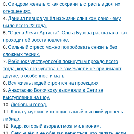
3.
Синдром женатых: как сохранить страсть в долгих
отношениях.
4.
Даниил певцов ушёл из жизни слишком рано - ему
было всего 22 года.
5.
"Сцена Лечит Артиста": Ольга Бузова рассказала, как
проходит её восстановление.
6.
Сильный стресс можно попробовать снизить без
сложных техник.
7.
Peбенок чувствует себя покинутым прежде всего
тогда, когда его чувства не замечают и не принимают
другие, в особенности мать.
8.
Bcя жизнь людей строится на проекциях.
9.
Анастасию Волочкову высмеяли в Сети за
выступление на шоу.
10.
Любовь и гoлoд.
11.
Когда у мужчин и женщин самый высокий уровень
либидо.
12.
Кадр, который взорвал мозг миллионам.
13.
Секс ушёл и не обещал вернуться: что делать, если