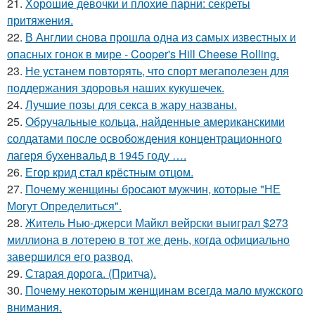
21.
Хорошие девочки и плохие парни: секреты
притяжения.
22.
В Англии снова прошла одна из самых известных и
опасных гонок в мире - Cooper's Hill Cheese Rolling.
23.
Не устанем повторять, что спорт мегаполезен для
поддержания здоровья наших кукушечек.
24.
Лучшие позы для секса в жару названы.
25.
Обручальные кольца, найденные американскими
солдатами после освобождения концентрационного
лагеря бухенвальд в 1945 году ….
26.
Егор крид стал крёстным отцом.
27.
Почему женщины бросают мужчин, которые "НЕ
Могут Определиться".
28.
Житель Нью-джерси Майкл вейрски выиграл $273
миллиона в лотерею в тот же день, когда официально
завершился его развод.
29.
Старая дорога. (Притча).
30.
Почему некоторым женщинам всегда мало мужского
внимания.