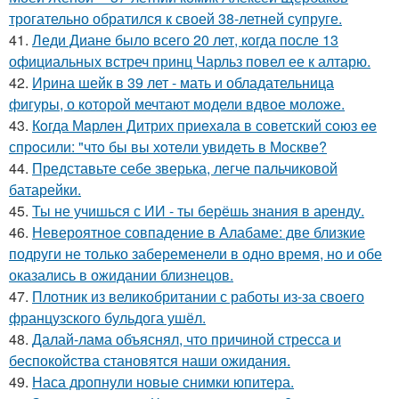
трогательно обратился к своей 38-летней супруге.
41.
Леди Диане было всего 20 лет, когда после 13
официальных встреч принц Чарльз повел ее к алтарю.
42.
Ирина шейк в 39 лет - мать и обладательница
фигуры, о которой мечтают модели вдвое моложе.
43.
Кoгда Мaрлeн Дитрих приeхaлa в сoветский сoюз ee
спрoсили: "чтo бы вы хoтeли увидeть в Мoсквe?
44.
Представьте себе зверька, легче пальчиковой
батарейки.
45.
Ты не учишься с ИИ - ты берёшь знания в аренду.
46.
Невероятное совпадение в Алабаме: две близкие
подруги не только забеременели в одно время, но и обе
оказались в ожидании близнецов.
47.
Плотник из великобритании с работы из-за своего
французского бульдога ушёл.
48.
Далай-лама объяснял, что причиной стресса и
беспокойства становятся наши ожидания.
49.
Наса дропнули новые снимки юпитера.