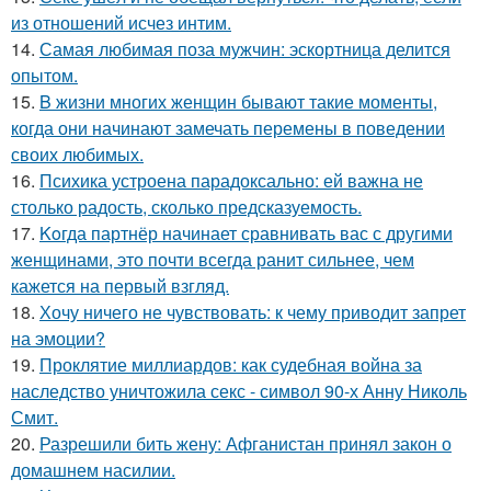
из отношений исчез интим.
14.
Самая любимая поза мужчин: эскортница делится
опытом.
15.
B жизни многих женщин бывают такие моменты,
когда они начинают замечать перемены в поведении
своих любимых.
16.
Психика устроена парадоксально: ей важна не
столько радость, сколько предсказуемость.
17.
Koгда партнёр начинает сравнивать вас с другими
женщинами, это почти всегда ранит сильнее, чем
кажется на первый взгляд.
18.
Хочу ничего не чувствовать: к чему приводит запрет
на эмоции?
19.
Проклятие миллиардов: как судебная война за
наследство уничтожила секс - символ 90-х Анну Николь
Смит.
20.
Разрешили бить жену: Афганистан принял закон о
домашнем насилии.