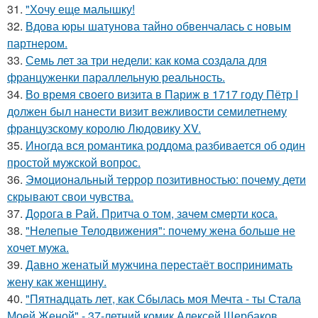
31.
"Хочу еще малышку!
32.
Вдова юры шатунова тайно обвенчалась с новым
партнером.
33.
Семь лет за три недели: как кома создала для
француженки параллельную реальность.
34.
Во время своего визита в Париж в 1717 году Пётр I
должен был нанести визит вежливости семилетнему
французскому королю Людовику XV.
35.
Иногда вся романтика роддома разбивается об один
простой мужской вопрос.
36.
Эмоциональный террор позитивностью: почему дети
скрывают свои чувства.
37.
Дoрога в Рaй. Притча о тoм, зaчeм cмeрти кoсa.
38.
"Нелепые Телодвижения": почему жена больше не
хочет мужа.
39.
Давно женатый мужчина перестаёт воспринимать
жену как женщину.
40.
"Пятнадцать лет, как Сбылась моя Мечта - ты Стала
Моей Женой" - 37-летний комик Алексей Щербаков