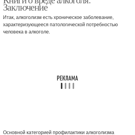
Книги про алкоголиков
Книги об отказе
Заключение
Итак, алкоголизм есть хроническое заболевание,
характеризующееся патологической потребностью
человека в алкоголе.
Основной категорией профилактики алкоголизма