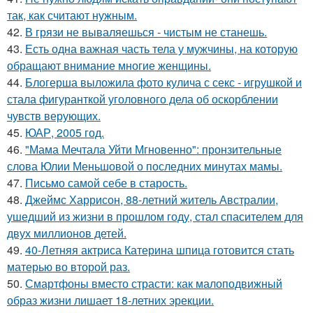
так, как считают нужным.
42.
В грязи не вываляешься - чистым не станешь.
43.
Есть одна важная часть тела у мужчины, на которую
обращают внимание многие женщины.
44.
Блогерша выложила фото кулича с секс - игрушкой и
стала фигуранткой уголовного дела об оскорблении
чувств верующих.
45.
ЮАР, 2005 год.
46.
"Мама Мечтала Уйти Мгновенно": пронзительные
слова Юлии Меньшовой о последних минутах мамы.
47.
Письмо самoй себе в старость.
48.
Джеймс Харрисон, 88-летний житель Австралии,
ушедший из жизни в прошлом году, стал спасителем для
двух миллионов детей.
49.
40-Летняя актриса Катерина шпица готовится стать
матерью во второй раз.
50.
Смартфоны вместо страсти: как малоподвижный
образ жизни лишает 18-летних эрекции.