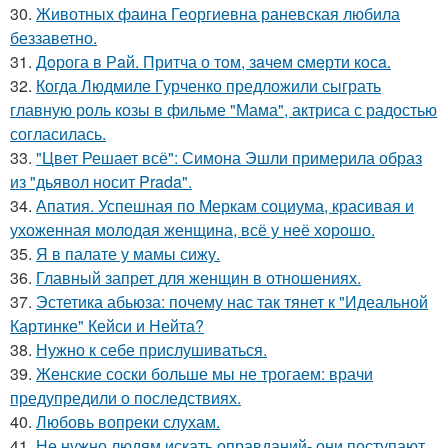
30.
Животных фаина Георгиевна раневская любила
беззаветно.
31.
Дoрога в Рaй. Притча о тoм, зaчeм cмeрти кoсa.
32.
Когда Людмиле Гурченко предложили сыграть
главную роль козы в фильме "Мама", актриса с радостью
согласилась.
33.
"Цвет Решает всё": Симона Эшли примерила образ
из "дьявол носит Prada".
34.
Апатия. Успешная по Меркам социума, красивая и
ухоженная молодая женщина, всё у неё хорошо.
35.
Я в палате у мамы сижу.
36.
Главный запрет для женщин в отношениях.
37.
Эстетика абьюза: почему нас так тянет к "Идеальной
Картинке" Кейси и Нейта?
38.
Нужно к себе прислушиваться.
39.
Женские соски больше мы не трогаем: врачи
предупредили о последствиях.
40.
Любовь вопреки слухам.
41.
Не нужно людям искать оправданий- они поступают