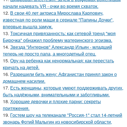
начали надевать VR - очки во время схваток.
12.
В свои 40 лет актриса Мирослава Карпович,
известная по роли маши в сериале "Папины Дочки",
впервые вышла замуж.
13.
Токсичная привязанность: как сетевой тренд "моя
Бирочка" обнажил проблему материнского эгоизма.
14.
Звезда "Интернов" Александр Ильин - младший
теперь не просто папа, а многодетный отец.
15.
Ору на ребенка как ненормальная: как перестать
кричать на детей.
16.
Разрешили бить жену: Афганистан принял закон о
домашнем насилии.
17.
Есть женщины, которые умеют поддерживать других,
быть надёжными, внимательными и заботливыми.
18.
Хорошие девочки и плохие парни: секреты
притяжения.
19.
Гостем шоу на телеканале "Россия-1" стал 14-летний
звонарь Фотий Малыгин из новосибирской области,