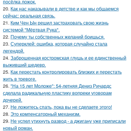
посёлка ложок.
20.
Как нас наказывали в детстве и как мы общаемся
сейчас: реальная связь.
21.
Ким Чен Ын решил застраховать свою жизнь
системой "Мёртвая Рука".
22.
Почему ты собственных желаний боишься.
23.
Суперклей: ошибка, которая случайно стала
легендой.
24.
Заброшенная костромская глушь и ее единственный
выживший шедевр.
25.
Как перестать контролировать близких и перестать
жить в тревоге.
26.
"На 15 лет Моложе": 54-летняя Дениз Ричардс
сделала радикальную пластику вопреки уговорам
дочерей.
27.
Не ложитесь спать, пока вы не сделаете этого!
28.
Это компенсаторный механизм.
29.
Не успел утихнуть развод - а джигану уже приписали
новый роман.