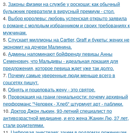
3.
Законы физики на службе у роскоши: как обычный
булыжник превратили в вирусный премиум - стол.
4.
Выбор королевы: любовь успенская открыто заявила
о романе с молодым избранником и своих требованиях к
мужчинам.
5.
Спускает миллионы на Cartier, Graff и букеты: жених не
экономит на дочери Малинина.
6.
Админы напоминают бойфренду певицы Анны
Семенович, что Мальдивы - идеальная локация для
предложения, которое певица ждет уже так долго.
7.
Почему самые уверенные люди меньше всего в
соцсетях пишут.
8.
Обнять и поцеловать жену - это святое.
9.
Провокация на грани гениальности: почему архивный
перформанс "Человек - Хлеб" штурмует арт - паблики.
10.
Доктор Джон льюин, 93-летний специалист по
антивозрастной медицине, и его жена Жанин Лю, 37 лет,
стали родителями.
11.
Цифровая анестезия: зачем в роддомах роженицам