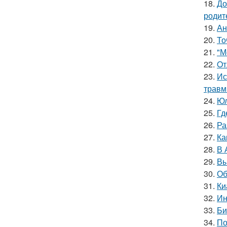
18.
До
родит
19.
Ан
20.
То
21.
"М
22.
Oт
23.
Ис
травм
24.
Юл
25.
Гд
26.
Ра
27.
Ка
28.
В 
29.
Вы
30.
Об
31.
Ки
32.
Ин
33.
Би
34.
По