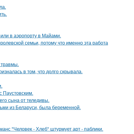
ла.
ть.
вили в аэропорту в Майами.
ролевской семьи, потому что именно эта работа
 травмы.
изналась в том, что долго скрывала.
.
с Паустовским.
го сына от теледивы.
тьми из Беларуси, была беременной.
нс "Человек - Хлеб" штурмует арт - паблики.