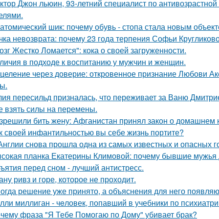
ктор Джон льюин, 93-летний специалист по антивозрастной 
елями.
атомический шик: почему обувь - стопа стала новым объект
чка невозврата: почему 23 года терпения Софьи Кругликов
озг Жестко Ломается": кока о своей загруженности.
личия в подходе к воспитанию у мужчин и женщин.
целение через доверие: откровенное признание Любови Ак
ы.
ия пересильд призналась, что переживает за Ваню Дмитри
е взять силы на перемены.
зрешили бить жену: Афганистан принял закон о домашнем 
к своей инфантильностью вы себе жизнь портите?
Англии снова прошла одна из самых известных и опасных гоно
сокая планка Екатерины Климовой: почему бывшие мужья д
ъятия перед сном - лучший антистресс.
ану ривз и горе, которое не проходит.
огда решение уже принято, а объяснения для него появляю
лли миллиган - чeловек, попавший в учебники по психиатри
чему фраза "Я Тебе Помогаю по Дому" убивает брак?