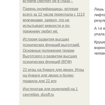
встрече смотрят не в глаза -.
Лишь 
Парень онлифанщицы, которая
лифто
всего за 12 часов переспала с 1113
резул
мужчинами, заявил, что не
испытывает ревности и по-
А 14 
прежнему любит её.
упала
История развития высших
Круше
психических функций выготский.
ворон
Основные положения теории
челов
Выготского о развитии высших
психических функций (ВПФ)
22 игры на бумаге для двоих. Игры
на бумаге для двоих и более:
правила для 22 игр
Инструктаж для родителей на 1
сентября. dizoff.ru