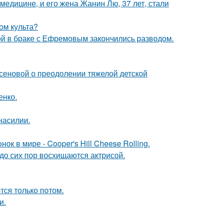
медицине, и его жена Жанин Лю, 37 лет, стали
ом культа?
ой в браке с Ефремовым закончились разводом.
сеновой о преодолении тяжелой детской
енко.
насилии.
к в мире - Cooper's Hill Cheese Rolling.
о сих пор восхищаются актрисой.
тся только потом.
и.