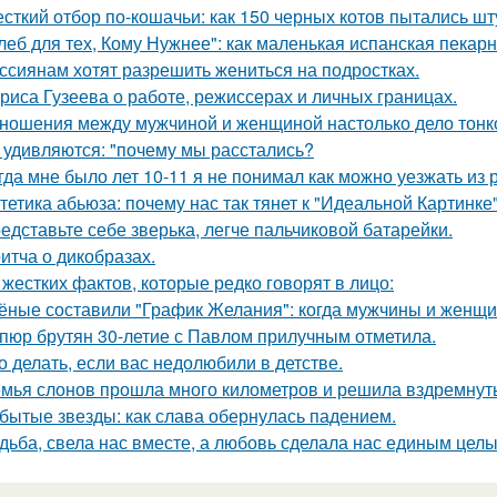
сткий отбор по-кошачьи: как 150 черных котов пытались шт
леб для тех, Кому Нужнее": как маленькая испанская пекарн
ссиянам хотят разрешить жениться на подростках.
риса Гузеева о работе, режиссерах и личных границах.
ношения между мужчиной и женщиной настолько дело тонкое
 удивляются: "почему мы расстались?
гда мне было лет 10-11 я не понимал как можно уезжать из р
тетика абьюза: почему нас так тянет к "Идеальной Картинке
едставьте себе зверька, легче пальчиковой батарейки.
итча о дикобразах.
 жестких фактов, которые редко говорят в лицо:
ёные составили "График Желания": когда мужчины и женщи
пюр брутян 30-летие с Павлом прилучным отметила.
о делать, если вас недолюбили в детстве.
мья слонов прошла много километров и решила вздремнут
бытые звезды: как слава обернулась падением.
дьба, свела нас вместе, а любовь сделала нас единым целы