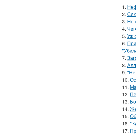
1.
Неф
2.
Сек
3.
Hе 
4.
Чег
5.
Уж 
6.
При
"Убил
7.
Заг
8.
Алл
9.
"Не
10.
Ос
11.
Ма
12.
Пе
13.
Бо
14.
Же
15.
Об
16.
"З
17.
Пр