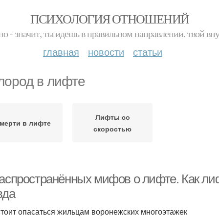
ПСИХОЛОГИЯ ОТНОШЕНИЙ
но - значит, ты идешь в правильном направлении. твой вн
главная
новости
статьи
лород в лифте
Лифты со
мерти в лифте
скоростью
распространённых мифов о лифте. Как л
вда
стоит опасаться жильцам воронежских многоэтажек