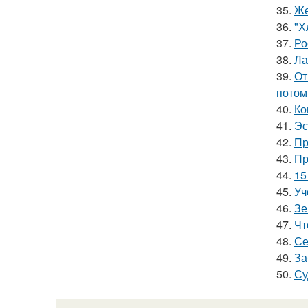
35.
Же
36.
"Х
37.
Ро
38.
Ла
39.
От
потом
40.
Ко
41.
Эс
42.
Пр
43.
Пр
44.
15
45.
Уч
46.
Зе
47.
Чт
48.
Се
49.
За
50.
Су