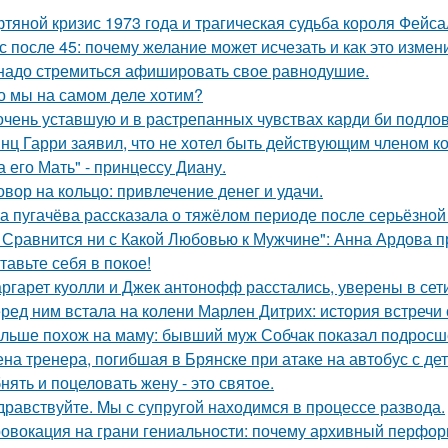
тяной кризис 1973 года и трагическая судьба короля Фейса
с после 45: почему желание может исчезать и как это измени
надо стремиться афишировать свое равнодушие.
о мы на самом деле хотим?
очень уставшую и в растрепанных чувствах карди би подло
нц Гарри заявил, что не хотел быть действующим членом ко
а его Мать" - принцессу Диану.
овор на кольцо: привлечение денег и удачи.
а пугачёва рассказала о тяжёлом периоде после серьёзной
 Сравнится ни с Какой Любовью к Мужчине": Анна Ардова пр
тавьте себя в покое!
ргарет куолли и Джек антонофф расстались, уверены в сети
ред ним встала на колени Марлен Дитрих: история встречи 
льше похож на маму: бывший муж Собчак показал подросше
на тренера, погибшая в Брянске при атаке на автобус с де
нять и поцеловать жену - это святое.
дравствуйте. Mы с супругой находимся в процессе развода.
овокация на грани гениальности: почему архивный перформа