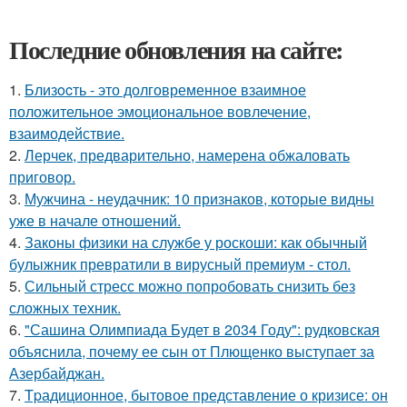
Последние обновления на сайте:
1.
Близocть - это долговременное взаимное
положительное эмоциональное вовлечение,
взаимодействие.
2.
Лерчек, предварительно, намерена обжаловать
приговор.
3.
Мужчина - неудачник: 10 признаков, которые видны
уже в начале отношений.
4.
Законы физики на службе у роскоши: как обычный
булыжник превратили в вирусный премиум - стол.
5.
Сильный стресс можно попробовать снизить без
сложных техник.
6.
"Сашина Олимпиада Будет в 2034 Году": рудковская
объяснила, почему ее сын от Плющенко выступает за
Азербайджан.
7.
Tpадиционное, бытовое представление о кризисе: он