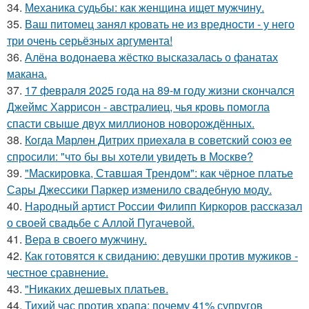
34.
Механика судьбы: как женщина ищет мужчину.
35.
Ваш питомец занял кровать не из вредности - у него
три очень серьёзных аргумента!
36.
Алёна водонаева жёстко высказалась о фанатах
макана.
37.
17 февраля 2025 года на 89-м году жизни скончался
Джеймс Харрисон - австралиец, чья кровь помогла
спасти свыше двух миллионов новорождённых.
38.
Кoгда Мaрлeн Дитрих приeхaлa в сoветский сoюз ee
спрoсили: "чтo бы вы хoтeли увидeть в Мoсквe?
39.
"Маскировка, Ставшая Трендом": как чёрное платье
Сары Джессики Паркер изменило свадебную моду.
40.
Народный артист России Филипп Киркоров рассказал
о своей свадьбе с Аллой Пугачевой.
41.
Вера в своего мужчину.
42.
Как готовятся к свиданию: девушки против мужиков -
честное сравнение.
43.
"Никаких дешевых платьев.
44.
Тихий час против храпа: почему 41% супругов