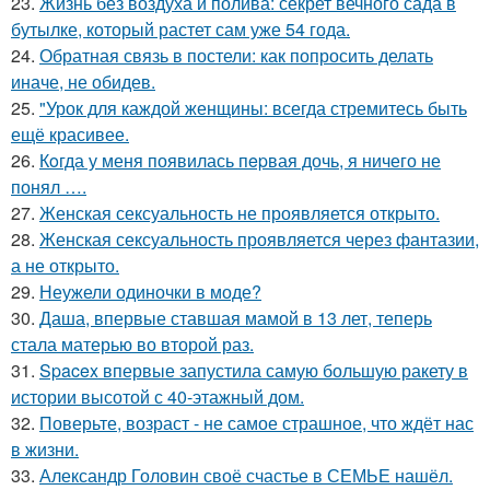
23.
Жизнь без воздуха и полива: секрет вечного сада в
бутылке, который растет сам уже 54 года.
24.
Обратная связь в постели: как попросить делать
иначе, не обидев.
25.
"Урок для каждой женщины: всегда стремитесь быть
ещё красивее.
26.
Кoгда у меня появилась пepвая дочь, я ничего не
понял ….
27.
Женская сексуальность не проявляется открыто.
28.
Женская сексуальность проявляется через фантазии,
а не открыто.
29.
Неужели одиночки в моде?
30.
Даша, впервые ставшая мамой в 13 лет, теперь
стала матерью во второй раз.
31.
Spacex впервые запустила самую большую ракету в
истории высотой с 40-этажный дом.
32.
Поверьте, возраст - не самое страшное, что ждёт нас
в жизни.
33.
Александр Головин своё счастье в СЕМЬЕ нашёл.