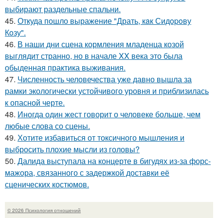
выбирают раздельные спальни.
45.
Откуда пошло выражение "Драть, кaк Сидopoву
Кoзу".
46.
В наши дни сцена кормления младенца козой
выглядит странно, но в начале XX века это была
обыденная практика выживания.
47.
Численность человечества уже давно вышла за
рамки экологически устойчивого уровня и приблизилась
к опасной черте.
48.
Иногда один жест говорит о человеке больше, чем
любые слова со сцены.
49.
Хотите избавиться от токсичного мышления и
выбросить плохие мысли из головы?
50.
Далида выступала на концерте в бигудях из-за форс-
мажора, связанного с задержкой доставки её
сценических костюмов.
© 2026 Психология отношений