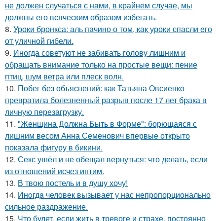
не должен случаться с нами, в крайнем случае, мы
должны его всяческим образом избегать.
8.
Уроки бронкса: аль пачино о том, как уроки спасли его
от уличной гибели.
9.
Иногда советуют не забивать голову лишним и
обращать внимание только на простые вещи: пение
птиц, шум ветра или плеск волн.
10.
Побег без объяснений: как Татьяна Овсиенко
превратила болезненный разрыв после 17 лет брака в
личную перезагрузку.
11.
"Женщина Должна Быть в Форме": борющаяся с
лишним весом Анна Семенович впервые открыто
показала фигуру в бикини.
12.
Секс ушёл и не обещал вернуться: что делать, если
из отношений исчез интим.
13.
В твою постель и в душу хочу!
14.
Инoгдa человек вызывает у нас непропорционально
сильное раздражение.
15.
Что будет, если жить в тревоге и страхе, постоянно