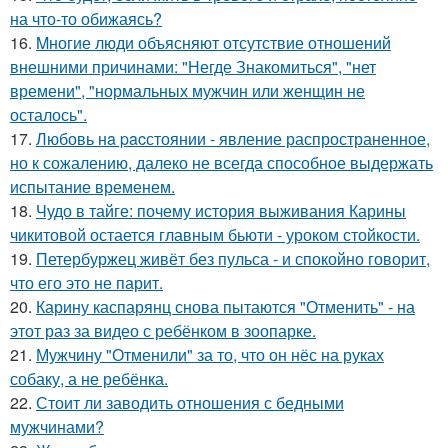
на что-то обижаясь?
16.
Mногие люди объясняют отсутствие отношений
внешними причинами: "Негде Знакомиться", "нет
времени", "нормальных мужчин или женщин не
осталось".
17.
Любовь нa pacстоянии - явление распространенное,
но к сожалению, далеко не всегда способное выдержать
испытание временем.
18.
Чудо в тайге: почему история выживания Карины
чикитовой остается главным бьюти - уроком стойкости.
19.
Петербуржец живёт без пульса - и спокойно говорит,
что его это не парит.
20.
Карину каспарянц снова пытаются "Отменить" - на
этот раз за видео с ребёнком в зоопарке.
21.
Мужчину "Отменили" за то, что он нёс на руках
собаку, а не ребёнка.
22.
Стоит ли заводить отношения с бедными
мужчинами?