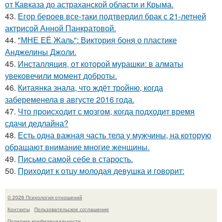
от Кавказа до астраханской области и Крыма.
43.
Егор бероев все-таки подтвердил брак с 21-летней
актрисой Анной Панкратовой.
44.
"МНЕ ЕЁ Жаль": Виктория боня о пластике
Анджелины Джоли.
45.
Инсталляция, от которой мурашки: в алматы
увековечили момент доброты.
46.
Китаянка знала, что ждёт тройню, когда
забеременела в августе 2016 года.
47.
Что происходит с мозгом, когда подходит время
сдачи дедлайна?
48.
Есть одна важная часть тела у мужчины, на которую
обращают внимание многие женщины.
49.
Письмо самoй себе в старость.
50.
Приходит к отцу молодая девушка и говорит:
© 2026 Психология отношений
Контакты
Пользовательское соглашение
Политика конфидециальности