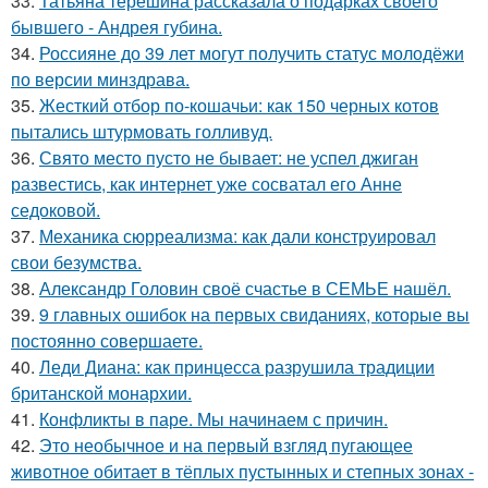
33.
Татьяна терёшина рассказала о подарках своего
бывшего - Андрея губина.
34.
Россияне до 39 лет могут получить статус молодёжи
по версии минздрава.
35.
Жесткий отбор по-кошачьи: как 150 черных котов
пытались штурмовать голливуд.
36.
Свято место пусто не бывает: не успел джиган
развестись, как интернет уже сосватал его Анне
седоковой.
37.
Механика сюрреализма: как дали конструировал
свои безумства.
38.
Александр Головин своё счастье в СЕМЬЕ нашёл.
39.
9 главных ошибок на первых свиданиях, которые вы
постоянно совершаете.
40.
Леди Диана: как принцесса разрушила традиции
британской монархии.
41.
Конфликты в паре. Мы начинаем с причин.
42.
Это необычное и на первый взгляд пугающее
животное обитает в тёплых пустынных и степных зонах -