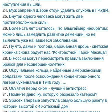
наступления вышли.
24.
Муж запретил Шэрон стоун удалять опухоль в ГРУДИ.
25.
Внутри одного человека могут жить две
противоположные силы.
26.
Более ста лет считалось, что альцгеймер необратим:
можно лишь замедлить развитие деменции, но не
вылечить уже начавшееся заболевание.
27.
Ну что, дамы и господа, барабанная дробь - светская
хроника снова радует нас "Контрастной Парой Месяца"!
28.
В России могут пересмотреть правила заключения
браков для несовершеннолетних.
29.
Обручальные кольца, найденные американскими
солдатами после освобождения концентрационного
лагеря бухенвальд в 1945 году ….
30.
Объятия перед сном - лучший антистресс.
31.
Помните девочку, которую разрезало катером?
32.
Spacex впервые запустила самую большую ракету в
истории высотой с 40-этажный дом.