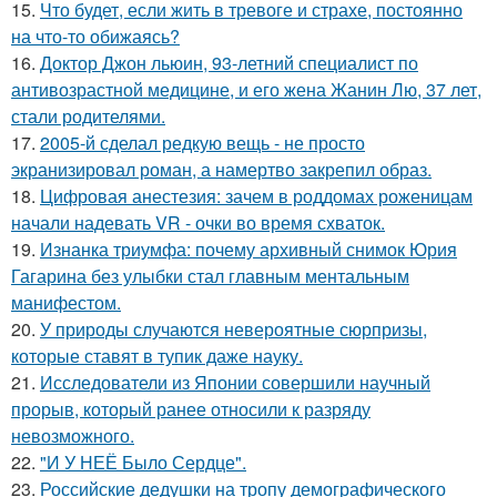
15.
Что будет, если жить в тревоге и страхе, постоянно
на что-то обижаясь?
16.
Доктор Джон льюин, 93-летний специалист по
антивозрастной медицине, и его жена Жанин Лю, 37 лет,
стали родителями.
17.
2005-й сделал редкую вещь - не просто
экранизировал роман, а намертво закрепил образ.
18.
Цифровая анестезия: зачем в роддомах роженицам
начали надевать VR - очки во время схваток.
19.
Изнанка триумфа: почему архивный снимок Юрия
Гагарина без улыбки стал главным ментальным
манифестом.
20.
У природы случаются невероятные сюрпризы,
которые ставят в тупик даже науку.
21.
Исследователи из Японии совершили научный
прорыв, который ранее относили к разряду
невозможного.
22.
"И У НЕЁ Было Сердце".
23.
Российские дедушки на тропу демографического