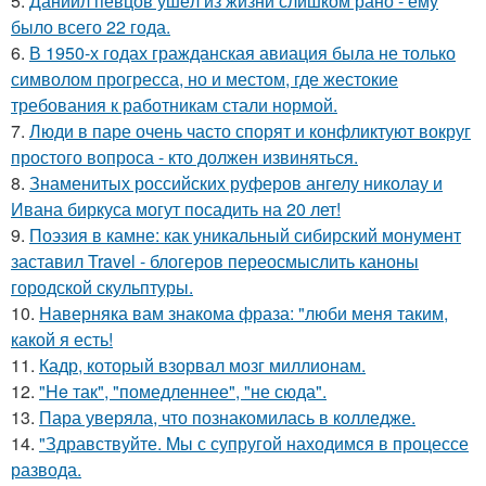
5.
Даниил певцов ушёл из жизни слишком рано - ему
было всего 22 года.
6.
В 1950-х годах гражданская авиация была не только
символом прогресса, но и местом, где жестокие
требования к работникам стали нормой.
7.
Люди в паре очень часто спорят и конфликтуют вокруг
простого вопроса - кто должен извиняться.
8.
Знаменитых российских руферов ангелу николау и
Ивана биркуса могут посадить на 20 лет!
9.
Поэзия в камне: как уникальный сибирский монумент
заставил Travel - блогеров переосмыслить каноны
городской скульптуры.
10.
Hаверняка вам знакома фраза: "люби меня таким,
какой я есть!
11.
Кадр, который взорвал мозг миллионам.
12.
"He так", "помедленнее", "не сюда".
13.
Пара уверяла, что познакомилась в колледже.
14.
"Здравствуйте. Mы с супругой находимся в процессе
развода.