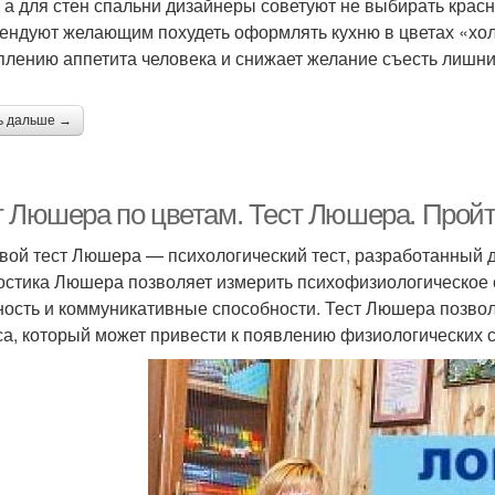
, а для стен спальни дизайнеры советуют не выбирать крас
ендуют желающим похудеть оформлять кухню в цветах «хол
плению аппетита человека и снижает желание съесть лишни
ь дальше →
т Люшера по цветам. Тест Люшера. Пройт
вой тест Люшера — психологический тест, разработанный
остика Люшера позволяет измерить психофизиологическое с
ность и коммуникативные способности. Тест Люшера позвол
са, который может привести к появлению физиологических 