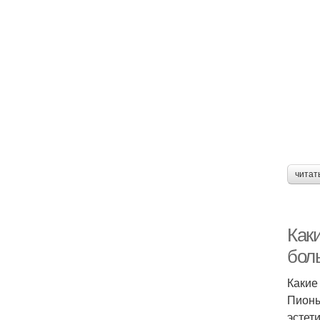
читат
Каки
бол
Какие
Пионы
эстет