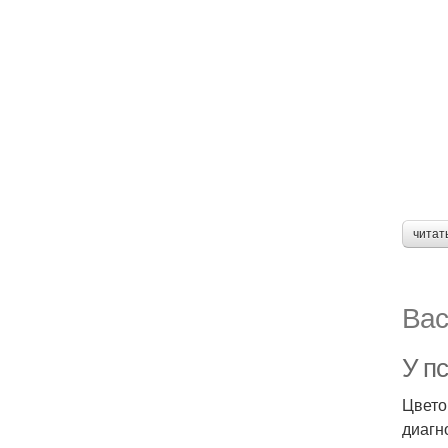
читат
Вас
У пс
Цвето
диагн