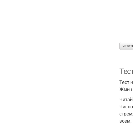
читат
Тес
Тест 
Жми н
Читай
Число
стрем
всем,