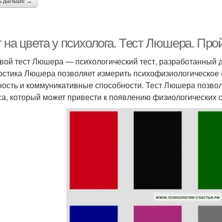
ь дальше →
 на цвета у психолога. Тест Люшера. Про
вой тест Люшера — психологический тест, разработанный
остика Люшера позволяет измерить психофизиологическое с
ность и коммуникативные способности. Тест Люшера позвол
са, который может привести к появлению физиологических 