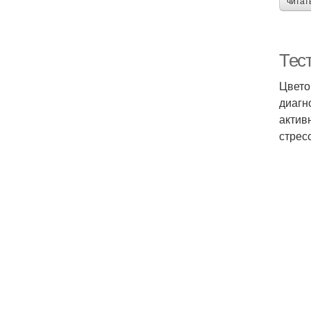
читат
Тест
Цвето
диагн
актив
стрес