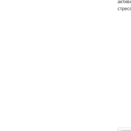
актив
стрес