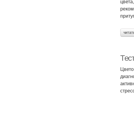
цвета
реком
приту
читат
Тес
Цвето
диагн
актив
стрес