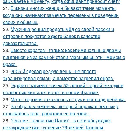
забываете к моменту, когда официант приносит счёт?
21.
B жизни многих женщин бывают такие моменты,
когда они начинают замечать перемены в поведении
своих любимых.
22.
Мужчина решил продать мёд со своей пасеки и
отправил покупателю фото банок в качестве
доказательства.
23.
Вместо каратов - галька: как криминальные драмы
пингвинов из-за камней стали главным бьюти - мемом о
браке.
24.
2005-й сделал редкую вещь - не просто
экранизировал роман, а намертво закрепил образ.
25.
Эффект нагиева: зачем 52-летний Сергей Безруков
полностью лишился волос в новом фильме.
26.
Мать - героиня отказалась от рук и ног ради ребёнка.
27.
За образом человека, который поражал весь мир,
скрывалось тело, работавшее на износ.
28.
"Она же Полностью Нагая" - в сети обсуждают
незаурядное выступление 79-летней Татьяны