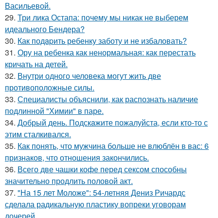
Васильевой.
29.
Три лика Остапа: почему мы никак не выберем
идеального Бендера?
30.
Как подapить ребенку заботу и не избаловать?
31.
Ору на ребенка как ненормальная: как перестать
кричать на детей.
32.
Внутри одного человека могут жить две
противоположные силы.
33.
Специалисты объяснили, как распознать наличие
подлинной "Химии" в паре.
34.
Добрый день. Подскaжите пожалуйста, если кто-то с
этим сталкивался.
35.
Как понять, что мужчина больше не влюблён в вас: 6
признаков, что отношения закончились.
36.
Всего две чашки кофе перед сексом способны
значительно продлить половой акт.
37.
"На 15 лет Моложе": 54-летняя Дениз Ричардс
сделала радикальную пластику вопреки уговорам
дочерей.