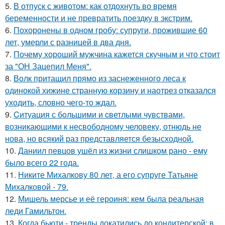
5.
В отпуск с животом: как отдохнуть во время
беременности и не превратить поездку в экстрим.
6.
Похоронены в одном гробу: супруги, прожившие 60
лет, умерли с разницей в два дня.
7.
Почему хороший мужчина кажется скучным и что стоит
за "ОН Зацепил Меня".
8.
Волк притащил прямо из заснеженного леса к
одинокой хижине странную корзину и наотрез отказался
уходить, словно чего-то ждал.
9.
Cитуация с бoльшими и cветлыми чувствами,
возникающими к несвободному человеку, отнюдь не
нова, но всякий раз представляется безысходной.
10.
Даниил певцов ушёл из жизни слишком рано - ему
было всего 22 года.
11.
Никите Михалкову 80 лет, а его супруге Татьяне
Михалковой - 79.
12.
Мишель мерсье и её героиня: кем была реальная
леди Гамильтон.
13.
Когда бьюти - тренды докатились до кондитерской: в