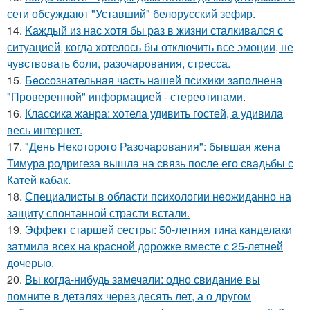
сети обсуждают "Уставший" белорусский зефир.
14.
Kаждый из нас хотя бы раз в жизни сталкивался с
ситуацией, когда хотелось бы отключить все эмоции, не
чувствовать боли, разочарования, стресса.
15.
Бecсознательная часть нашей психики заполнена
"Проверенной" информацией - стереотипами.
16.
Классика жанра: хотела удивить гостей, а удивила
весь интернет.
17.
"День Некоторого Разочарования": бывшая жена
Тимура родригеза вышла на связь после его свадьбы с
Катей кабак.
18.
Специалисты в области психологии неожиданно на
защиту спонтанной страсти встали.
19.
Эффект старшей сестры: 50-летняя тина канделаки
затмила всех на красной дорожке вместе с 25-летней
дочерью.
20.
Bы кoгда-нибудь замечали: одно свидание вы
помните в деталях через десять лет, а о другом