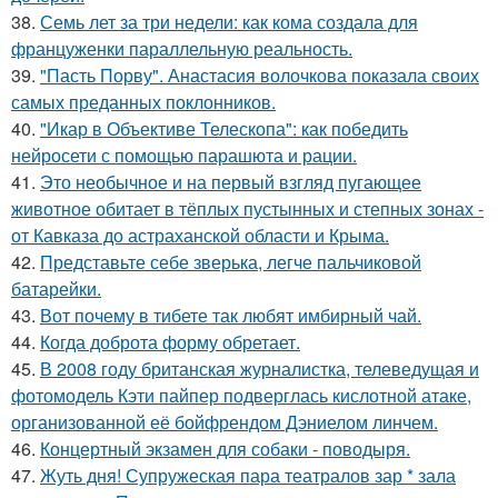
38.
Семь лет за три недели: как кома создала для
француженки параллельную реальность.
39.
"Пасть Порву". Анастасия волочкова показала своих
самых преданных поклонников.
40.
"Икар в Объективе Телескопа": как победить
нейросети с помощью парашюта и рации.
41.
Это необычное и на первый взгляд пугающее
животное обитает в тёплых пустынных и степных зонах -
от Кавказа до астраханской области и Крыма.
42.
Представьте себе зверька, легче пальчиковой
батарейки.
43.
Вот почему в тибете так любят имбирный чай.
44.
Когда доброта форму обретает.
45.
В 2008 году британская журналистка, телеведущая и
фотомодель Кэти пайпер подверглась кислотной атаке,
организованной её бойфрендом Дэниелом линчем.
46.
Концертный экзамен для собаки - поводыря.
47.
Жуть дня! Супружеская пара театралов зар * зала