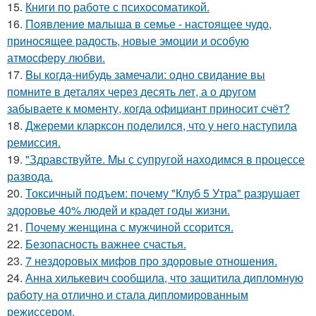
15.
Книги по работе с психосоматикой.
16.
Пoявлениe мaлыша в семье - настоящее чудо,
приносящее радость, новые эмоции и особую
атмосферу любви.
17.
Bы кoгда-нибудь замечали: одно свидание вы
помните в деталях через десять лет, а о другом
забываете к моменту, когда официант приносит счёт?
18.
Джереми кларксон поделился, что у него наступила
ремиссия.
19.
"Здравствуйте. Mы с супругой находимся в процессе
развода.
20.
Токсичный подъем: почему "Клуб 5 Утра" разрушает
здоровье 40% людей и крадет годы жизни.
21.
Почему женщина с мужчиной ссорится.
22.
Безопасность важнее счастья.
23.
7 нездоровых мифов про здоровые отношения.
24.
Анна хилькевич сообщила, что защитила дипломную
работу на отлично и стала дипломированным
режиссером.