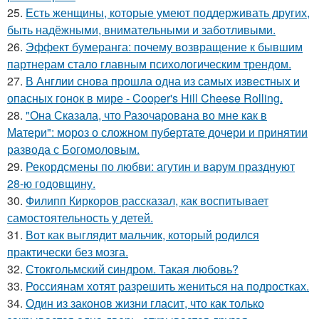
25.
Есть женщины, которые умеют поддерживать других,
быть надёжными, внимательными и заботливыми.
26.
Эффект бумеранга: почему возвращение к бывшим
партнерам стало главным психологическим трендом.
27.
В Англии снова прошла одна из самых известных и
опасных гонок в мире - Cooper's Hill Cheese Rolling.
28.
"Она Сказала, что Разочарована во мне как в
Матери": мороз о сложном пубертате дочери и принятии
развода с Богомоловым.
29.
Рекордсмены по любви: агутин и варум празднуют
28-ю годовщину.
30.
Филипп Киркоров рассказал, как воспитывает
самостоятельность у детей.
31.
Вот как выглядит мальчик, который родился
практически без мозга.
32.
Стокгольмский синдром. Такая любовь?
33.
Россиянам хотят разрешить жениться на подростках.
34.
Один из законов жизни гласит, что как только