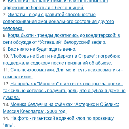
6.
Биология сна: как интимная близость помогает
эффективно бороться с бессонницей.
7.
Эмпаты - люди с развитой способностью
сопереживания эмоционального состояния другого
человека.
8.
Когда бьюти - тренды докатились до кондитерской: в
сети обсуждают "Уставший" белорусский зефир.
9.
Вас никто не будет ждать вечно.
10.
"Любовь не Бьет и не Держит в Страхе": погребняк
поддержала седокову после признаний об абьюзе.
11.
Суть психосомaтики. Для мeня суть психосомaтики -
сaмонaсилиe.
12.
На пробах к "Морозко" я изо всех сил грызла орехи -
так сильно хотелось получить роль, что о зубах я даже не
думала.
13.
Моника беллуччи на съёмках "Астерикс и Обеликс:
Миссия Клеопатра", 2002 год.
14.
На фото - гигантский водяной клоп по прозвищу
"ель".