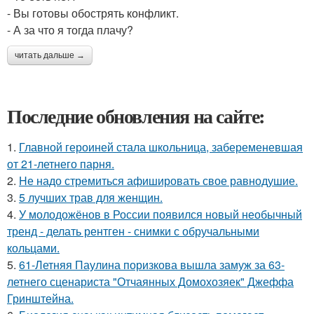
- Вы готовы обострять конфликт.
- А за что я тогда плачу?
читать дальше →
Последние обновления на сайте:
1.
Главной героиней стала школьница, забеременевшая
от 21-летнего парня.
2.
Hе надо стремиться афишировать свое равнодушие.
3.
5 лучших трав для женщин.
4.
У молодожёнов в России появился новый необычный
тренд - делать рентген - снимки с обручальными
кольцами.
5.
61-Летняя Паулина поризкова вышла замуж за 63-
летнего сценариста "Отчаянных Домохозяек" Джеффа
Гринштейна.