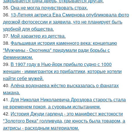
закрывается одна дверь, открывается другая.
35.
Она не могла почувствовать страх.
36.
13-Летняя актриса Ева Смирнова опубликовала фото
дерзкой фотосессии и заявила, что не планирует быть
удобной для общества.
37.
Мой характер из детства.
38.
Фальшивая история каменного века: концепцию
"Мужчины - Охотника" придумали ради борьбы с
феминизмом.
39.
В 1907 году в Нью-йорк прибыло судно с 1000
женщин - иммигранток из прибалтики, которые хотели
найти себе мужей.
40.
Алёна водонаева жёстко высказалась о фанатах
макана.
41.
Для Николая Николаевича Дроздова старость стала
не временем покоя, а суровым испытанием.
42.
История Джуди гарленд - это манифест жестокости
"Золотого Века" голливуда, где юность была товаром, а
актрисы - расходным материалом.