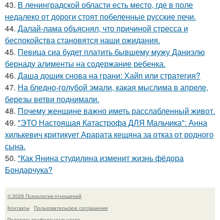
43.
В ленинградской области есть место, где в поле
недалеко от дороги стоят побеленные русские печи.
44.
Далай-лама объяснял, что причиной стресса и
беспокойства становятся наши ожидания.
45.
Певица сиа будет платить бывшему мужу Даниэлю
бернаду алименты на содержание ребенка.
46.
Даша дошик снова на грани: Хайп или стратегия?
47.
На бледно-голубой эмали, какая мыслима в апреле,
березы ветви поднимали.
48.
Почему женщине важно иметь расслабленный живот.
49.
"ЭТО Настоящая Катастрофа ДЛЯ Мальчика": Анна
хилькевич критикует Арарата кещяна за отказ от родного
сына.
50.
"Как Янина студилина изменит жизнь фёдора
Бондарчука?
© 2026 Психология отношений
Контакты
Пользовательское соглашение
Политика конфидециальности