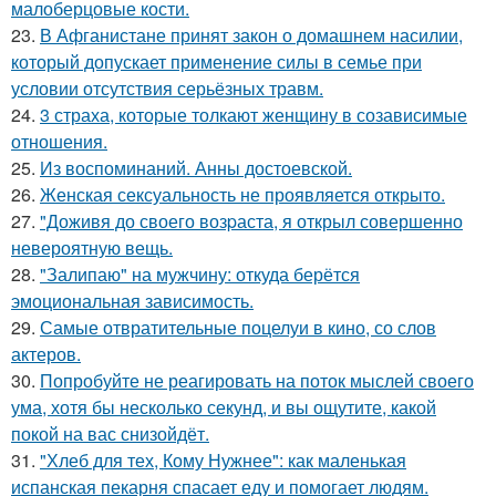
малоберцовые кости.
23.
В Афганистане принят закон о домашнем насилии,
который допускает применение силы в семье при
условии отсутствия серьёзных травм.
24.
3 страха, которые толкают женщину в созависимые
отношения.
25.
Из воспоминаний. Анны достоевской.
26.
Женская сексуальность не проявляется открыто.
27.
"Доживя до своего возpаста, я открыл совершенно
невероятную вещь.
28.
"Залипаю" на мужчину: откуда берётся
эмоциональная зависимость.
29.
Самые отвратительные поцелуи в кино, со слов
актеров.
30.
Попробуйте не реагировать на поток мыслей своего
ума, хотя бы несколько секунд, и вы ощутите, какой
покой на вас снизойдёт.
31.
"Хлеб для тех, Кому Нужнее": как маленькая
испанская пекарня спасает еду и помогает людям.