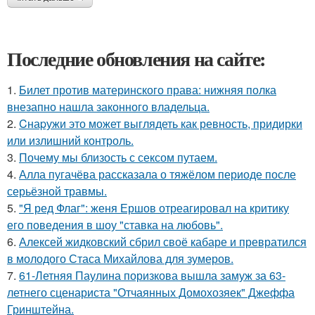
Последние обновления на сайте:
1.
Билет против материнского права: нижняя полка
внезапно нашла законного владельца.
2.
Cнаpужи это может выглядеть как ревность, придирки
или излишний контроль.
3.
Почему мы близость с сексом путаем.
4.
Алла пугачёва рассказала о тяжёлом периоде после
серьёзной травмы.
5.
"Я ред Флаг": женя Ершов отреагировал на критику
его поведения в шоу "ставка на любовь".
6.
Алексей жидковский сбрил своё кабаре и превратился
в молодого Стаса Михайлова для зумеров.
7.
61-Летняя Паулина поризкова вышла замуж за 63-
летнего сценариста "Отчаянных Домохозяек" Джеффа
Гринштейна.