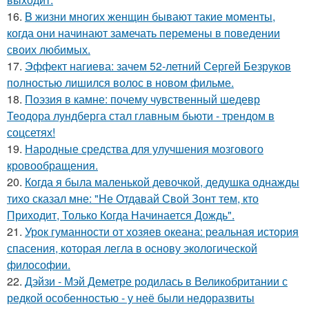
16.
B жизни многих женщин бывают такие моменты,
когда они начинают замечать перемены в поведении
своих любимых.
17.
Эффект нагиева: зачем 52-летний Сергей Безруков
полностью лишился волос в новом фильме.
18.
Поэзия в камне: почему чувственный шедевр
Теодора лундберга стал главным бьюти - трендом в
соцсетях!
19.
Народные средства для улучшения мозгового
кровообращения.
20.
Когда я была маленькой девочкой, дедушка однажды
тихо сказал мне: "Не Отдавай Свой Зонт тем, кто
Приходит, Только Когда Начинается Дождь".
21.
Урок гуманности от хозяев океана: реальная история
спасения, которая легла в основу экологической
философии.
22.
Дэйзи - Мэй Деметре родилась в Великобритании с
редкой особенностью - у неё были недоразвиты