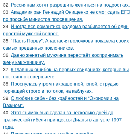
32.
Россиянам хотят разрешить жениться на подростках.
33.
Академик ран Геннадий Онищенко не смог сдать ЕГЭ
по просьбе министра просвещения.
34.
Иногда вся романтика роддома разбивается об один
простой мужской вопрос.
35.
"Пасть Порву". Анастасия волочкова показала своих
самых преданных поклонников.
36.
Давно женатый мужчина перестаёт воспринимать
жену как женщину.
37.
9 главных ошибок на первых свиданиях, которые вы
постоянно совершаете.
38.
Проснулась утром накрашенной, юной, с грудью
торчащей строго в потолок, на каблуках.
39.
О любви к себе - без крайностей и "Экономии на
Важном".
40.
Этот снимок был сделан за несколько дней до
трагической гибели принцессы Дианы в августе 1997
года.
41.
Признаки того, что ты идёшь вперёд: