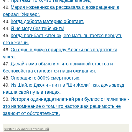
42.
Мария кожевникова рассказала о возвращении в
сериал "Универ".
43.
Когда доброта материю обретает.
44.
Я не могу без тебя жить!
45.
Когда погибает китёнок, его мать пытается вернуть
его к жизни.
46.
Он один в дикую природу Аляски без подготовки
ушёл.
47.
Далай-лама объяснял, что причиной стресса и
беспокойства становятся наши ожидания.
48.
Операция с 300% смертностью.
49.
Из Шайло Джоли - питт в "Ши Жоли": как дочь звезд
нашла свой путь в танцах.
50.
История одиннадцатилетней реи буллос с Филиппин -
это напоминание о том, что настоящая решимость не
зависит от обстоятельств.
© 2026 Психология отношений