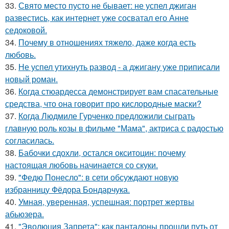
33.
Свято место пусто не бывает: не успел джиган
развестись, как интернет уже сосватал его Анне
седоковой.
34.
Почему в отношениях тяжело, даже когда есть
любовь.
35.
Не успел утихнуть развод - а джигану уже приписали
новый роман.
36.
Когда стюардесса демонстрирует вам спасательные
средства, что она говорит про кислородные маски?
37.
Когда Людмиле Гурченко предложили сыграть
главную роль козы в фильме "Мама", актриса с радостью
согласилась.
38.
Бабочки сдохли, остался окситоцин: почему
настоящая любовь начинается со скуки.
39.
"Федю Понесло": в сети обсуждают новую
избранницу Фёдора Бондарчука.
40.
Умная, уверенная, успешная: портрет жертвы
абьюзера.
41.
"Эволюция Запрета": как панталоны прошли путь от