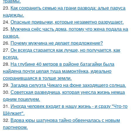
травмы.
23.
Как сохранить семью на грани развода: алые паруса
надежды.
24.
Опасные привычки, которые незаметно разрушают.
25.
Мужчина снёс часть дома, потому что жена подала на
развод.
26.
Почему мужчина не делает предложение?
27.
Он всегда старается как лучше, но получается, как
всегда.
28.
На глубине 40 метров в районе батагайки была
найдена почти целая туша мамонтёнка, идеально
сохранившаяся в толще земли.
29.
Загадка силуэта Чикаго на фоне заходящего солнца.
30.
Советская разведчица, которая унесла жизнь немца
одним поцелуем.
31.
Иногда человек входит в нашу жизнь - и сразу "Что-то
Щёлкает".
32.
Вдова юры шатунова тайно обвенчалась с новым
партнером.