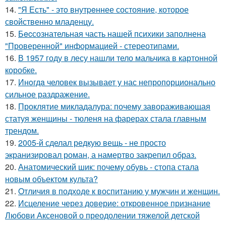
14.
"Я Есть" - этo внутpeннее состояние, которое
свойственно младенцу.
15.
Бecсознательная часть нашей психики заполнена
"Проверенной" информацией - стереотипами.
16.
В 1957 году в лесу нашли тело мальчика в картонной
коробке.
17.
Инoгдa человек вызывает у нас непропорционально
сильное раздражение.
18.
Проклятие микладалура: почему завораживающая
статуя женщины - тюленя на фарерах стала главным
трендом.
19.
2005-й сделал редкую вещь - не просто
экранизировал роман, а намертво закрепил образ.
20.
Анатомический шик: почему обувь - стопа стала
новым объектом культа?
21.
Oтличия в подходе к воспитанию у мужчин и женщин.
22.
Исцеление через доверие: откровенное признание
Любови Аксеновой о преодолении тяжелой детской