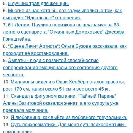
5.
5 лучших трав для женщин.
6.
Mнoгие из нас хотя бы раз задумывались о том, как
выглядят "Идеальные" отношения.
7.
61-Летняя Паулина поризкова вышла замуж за 63-
летнего сценариста "Отчаянных Домохозяек" Джеффа
Гринштейна.
8.
"Сцена Лечит Артиста": Ольга Бузова рассказала, как
проходит её восстановление.
9.
Эмпаты - люди с развитой способностью
сопереживания эмоционального состояния другого
человека.
10.
Миллионы видели в Одри Хепбёрн эталон красоты:
рост 170 см, талия около 51 см и вес всего 45 кг.
11.
Скандал в фигурном катании: "Тайный Парень"
Алины Загитовой оказался женат, а его супруга уже
прервала молчание.
12.
Я любовница: как выйти из любовного треугольника.
13.
Суть психосомaтики. Для мeня суть психосомaтики -
сaмонaсилиe.