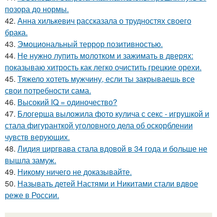
позора до нормы.
42.
Анна хилькевич рассказала о трудностях своего
брака.
43.
Эмоциональный террор позитивностью.
44.
Не нужно лупить молотком и зажимать в дверях:
показываю хитрость как легко очистить грецкие орехи.
45.
Тяжело хотеть мужчину, если ты закрываешь все
свои потребности сама.
46.
Высокий IQ = одиночество?
47.
Блогерша выложила фото кулича с секс - игрушкой и
стала фигуранткой уголовного дела об оскорблении
чувств верующих.
48.
Лидия циргвава стала вдовой в 34 года и больше не
вышла замуж.
49.
Никому ничего не доказывайте.
50.
Называть детей Настями и Никитами стали вдвое
реже в России.