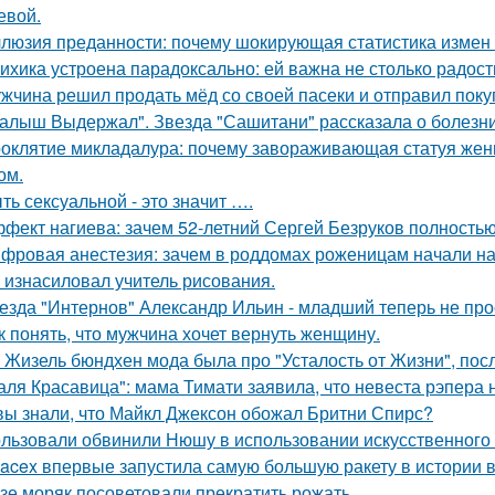
евой.
люзия преданности: почему шокирующая статистика измен
ихика устроена парадоксально: ей важна не столько радость
жчина решил продать мёд со своей пасеки и отправил покуп
алыш Выдержал". Звезда "Сашитани" рассказала о болезни
оклятие микладалура: почему завораживающая статуя жен
ом.
ть сексуальной - это значит ….
фект нагиева: зачем 52-летний Сергей Безруков полность
фровая анестезия: зачем в роддомах роженицам начали над
 изнасиловал учитель рисования.
езда "Интернов" Александр Ильин - младший теперь не прос
к понять, что мужчина хочет вернуть женщину.
 Жизель бюндхен мода была про "Усталость от Жизни", пос
аля Красавица": мама Тимати заявила, что невеста рэпера 
вы знали, что Майкл Джексон обожал Бритни Спирс?
льзовали обвинили Нюшу в использовании искусственного 
acex впервые запустила самую большую ракету в истории в
зе моряк посоветовали прекратить рожать.