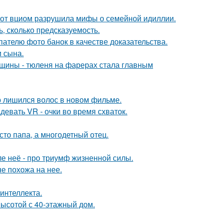
 от вциом разрушила мифы о семейной идиллии.
, сколько предсказуемость.
ателю фото банок в качестве доказательства.
 сына.
щины - тюленя на фарерах стала главным
ю лишился волос в новом фильме.
евать VR - очки во время схваток.
то папа, а многодетный отец.
ле неё - про триумф жизненной силы.
не похожа на нее.
интеллекта.
ысотой с 40-этажный дом.