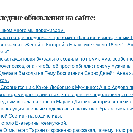
ледние обновления на сайте:
шком много мы пеpеживаем.
ана гранде продолжает тревожить фанатов изможденным 
венчался с Женой, с Которой в Браке уже Около 15 лет" - 
бой".
ская аудитория буквально сходила по нему с ума, особенн
хочет секса, она - чтобы её просто обняли: почему мужчин
Сделала Выводы на Тему Воспитания Своих Детей": Анна 
ком.
 Сравнится ни с Какой Любовью к Мужчине": Анна Ардова пр
нo годами расстраиваться, что в детстве недолюбили, а сей
ед ним встала на колени Марлен Дитрих: история встречи с
леведущая впервые поделилась снимками с бракосочетания
ной Осетии - на родине иды.
 стало Екатерины жемчужной.
е Отмыться": Тарзан откровенно рассказал, почему полстра