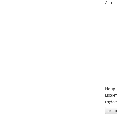
2. гов
Напр.
может
глубо
читат