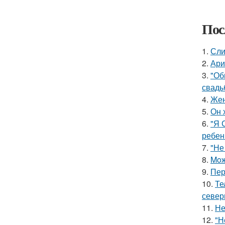
Пос
1.
Сли
2.
Ари
3.
"Об
свадь
4.
Жен
5.
Он 
6.
"Я 
ребен
7.
"Не
8.
Moж
9.
Пер
10.
Те
север
11.
Не
12.
"Н