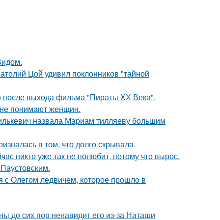
Видом.
Анатолий Цой удивил поклонников "тайной
о после выхода фильма "Пираты ХХ Века".
ы не понимают женщин.
хилькевич назвала Мариам тилляеву большим
изналась в том, что долго скрывала.
час никто уже так не полюбит, потому что вырос.
 Паустовским.
 с Олегом ледвичем, которое прошло в
ны до сих пор ненавидит его из-за Наташи