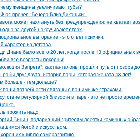
чему женщины увеличивают губы?
йчас прочел "Вечера Близ Диканьки".
евога может нахлынуть без предупреждения: не хватает возд
 одна за другой накручивают страх.
оциональное выгорание - это ответ психики.
й характер из детства.
ди Диане было всего 20 лет, когда после 13 официальных в
бви все возрасты покорны!
волюция Запрета": как панталоны прошли путь от позора д
 рабы друг друга: история пары, которая жената 48 лет!
м больше - тем дольше?
к ваши потребности связаны с вашими же страхами.
сутствие регулярной близости в паре - это не просто време
ценке.
ль прожить надо.
оргий Вицин, подаривший зрителям десятки комичных образ
авшимся йогой и искусством.
 хороших книг по саморазвитию.