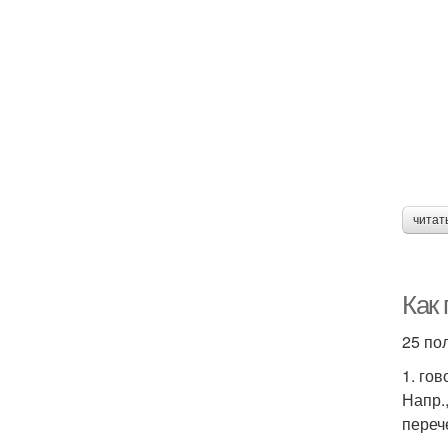
читат
Как 
25 по
1. гов
Напр.
переч