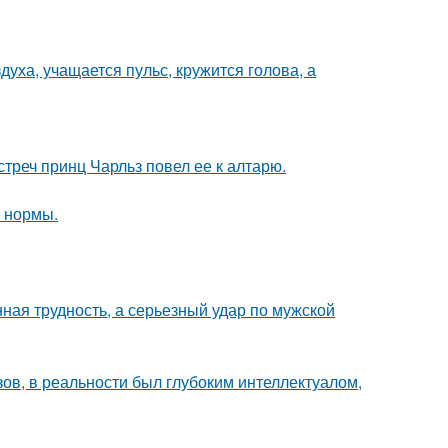
уха, учащается пульс, кружится голова, а
стреч принц Чарльз повел ее к алтарю.
о нормы.
нная трудность, а серьезный удар по мужской
ов, в реальности был глубоким интеллектуалом,