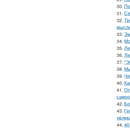
30.
По
31.
Се
32.
Тр
мысли
33.
Эм
34.
Мо
35.
Ле
36.
Лю
37.
"Э
38.
Мы
39.
Че
40.
Ка
41.
От
самоо
42.
Бо
43.
Ге
увлек
44.
40