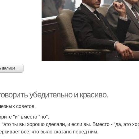
ь дальше →
говорить убедительно и красиво.
лезных советов.
орите "и" вместо "но".
, "это ты вы хорошо сделали, и если вы. Вместо - "да, это х
еркивает все, что было сказано перед ним.