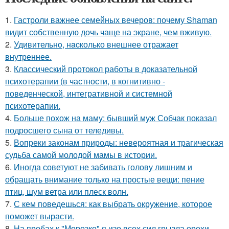
1.
Гастроли важнее семейных вечеров: почему Shaman
видит собственную дочь чаще на экране, чем вживую.
2.
Удивительнo, нacколько внешнее отражает
внутреннее.
3.
Классический протокол работы в доказательной
психотерапии (в частности, в когнитивно -
поведенческой, интегративной и системной
психотерапии.
4.
Больше похож на маму: бывший муж Собчак показал
подросшего сына от теледивы.
5.
Вопреки законам природы: невероятная и трагическая
судьба самой молодой мамы в истории.
6.
Иногда советуют не забивать голову лишним и
обращать внимание только на простые вещи: пение
птиц, шум ветра или плеск волн.
7.
С кем поведешься: как выбрать окружение, которое
поможет вырасти.
8.
На пробах к "Морозко" я изо всех сил грызла орехи -