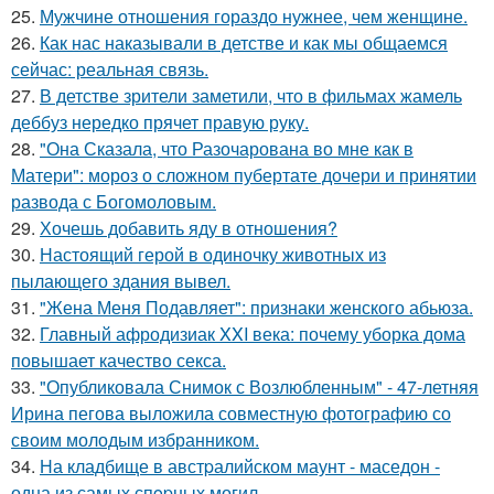
25.
Мужчине отношения гораздо нужнее, чем женщине.
26.
Как нас наказывали в детстве и как мы общаемся
сейчас: реальная связь.
27.
В детстве зрители заметили, что в фильмах жамель
деббуз нередко прячет правую руку.
28.
"Она Сказала, что Разочарована во мне как в
Матери": мороз о сложном пубертате дочери и принятии
развода с Богомоловым.
29.
Хочешь добавить яду в отношения?
30.
Настоящий герой в одиночку животных из
пылающего здания вывел.
31.
"Жена Меня Подавляет": признаки женского абьюза.
32.
Главный афродизиак XXI века: почему уборка дома
повышает качество секса.
33.
"Опубликовала Снимок с Возлюбленным" - 47-летняя
Ирина пегова выложила совместную фотографию со
своим молодым избранником.
34.
На кладбище в австpалийском маунт - маседон -
одна из самых спopных могил.