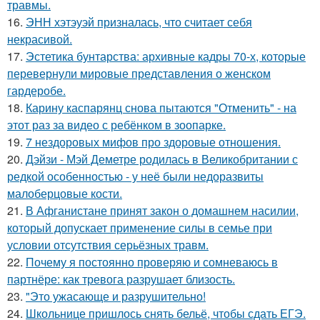
травмы.
16.
ЭНН хэтэуэй призналась, что считает себя
некрасивой.
17.
Эстетика бунтарства: архивные кадры 70-х, которые
перевернули мировые представления о женском
гардеробе.
18.
Карину каспарянц снова пытаются "Отменить" - на
этот раз за видео с ребёнком в зоопарке.
19.
7 нездоровых мифов про здоровые отношения.
20.
Дэйзи - Мэй Деметре родилась в Великобритании с
редкой особенностью - у неё были недоразвиты
малоберцовые кости.
21.
В Афганистане принят закон о домашнем насилии,
который допускает применение силы в семье при
условии отсутствия серьёзных травм.
22.
Почему я постоянно проверяю и сомневаюсь в
партнёре: как тревога разрушает близость.
23.
"Это ужасающе и разрушительно!
24.
Школьнице пришлось снять бельё, чтобы сдать ЕГЭ.