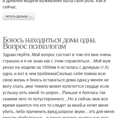
в древней модели выживания была своя роль. Как и
сейчас.
читать дальше →
Боюсь находиться дома одна.
Вопрос психологам
Здравствуйте..Мой вопрос состоит в том что мне очень
страшно и я не знаю как с этим справляться…Мой муж
уехал на неделю за 1000км я осталась с дочерью (1,5)
одна..и вот в чем проблемаСколько себя помню всю
свою жизнь я боюсь оставаться дома одна,у меняя не
могу спать ,мне тяжело может колотиттся сердце если
услышу хоть какой то шорох…Раньше я боялась так
скажем чего то потустороннего…Но а сейчас мне все
время кажется что кто то следит за мной,и хочет меня
убить, либо причинить вред,шорохи звуки…это для меня
просто убийственно…я плачу истерю..маленькая дочь