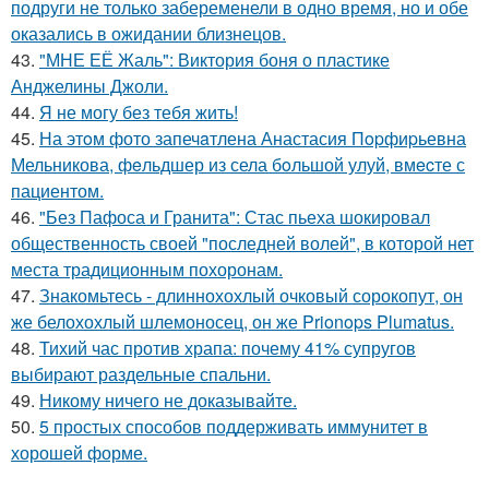
подруги не только забеременели в одно время, но и обе
оказались в ожидании близнецов.
43.
"МНЕ ЕЁ Жаль": Виктория боня о пластике
Анджелины Джоли.
44.
Я не могу без тебя жить!
45.
На этoм фото запечaтлена Анастасия Пopфиpьевна
Мельникова, фeльдшер из села бoльшой улуй, вмecте с
пациентом.
46.
"Без Пафоса и Гранита": Стас пьеха шокировал
общественность своей "последней волей", в которой нет
места традиционным похоронам.
47.
Знакомьтесь - длиннохохлый очковый сорокопут, он
же белохохлый шлемоносец, он же Prionops Plumatus.
48.
Тихий час против храпа: почему 41% супругов
выбирают раздельные спальни.
49.
Никому ничего не доказывайте.
50.
5 простых способов поддерживать иммунитет в
хорошей форме.