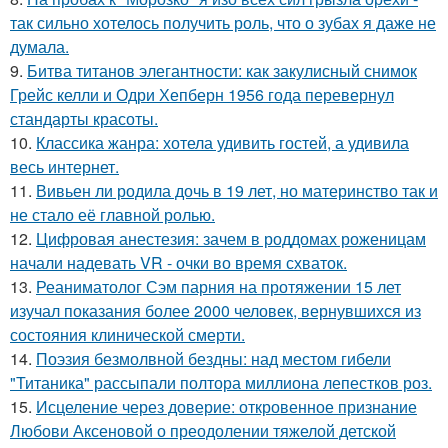
так сильно хотелось получить роль, что о зубах я даже не
думала.
9.
Битва титанов элегантности: как закулисный снимок
Грейс келли и Одри Хепберн 1956 года перевернул
стандарты красоты.
10.
Классика жанра: хотела удивить гостей, а удивила
весь интернет.
11.
Вивьен ли родила дочь в 19 лет, но материнство так и
не стало её главной ролью.
12.
Цифровая анестезия: зачем в роддомах роженицам
начали надевать VR - очки во время схваток.
13.
Реаниматолог Сэм парния на протяжении 15 лет
изучал показания более 2000 человек, вернувшихся из
состояния клинической смерти.
14.
Поэзия безмолвной бездны: над местом гибели
"Титаника" рассыпали полтора миллиона лепестков роз.
15.
Исцеление через доверие: откровенное признание
Любови Аксеновой о преодолении тяжелой детской