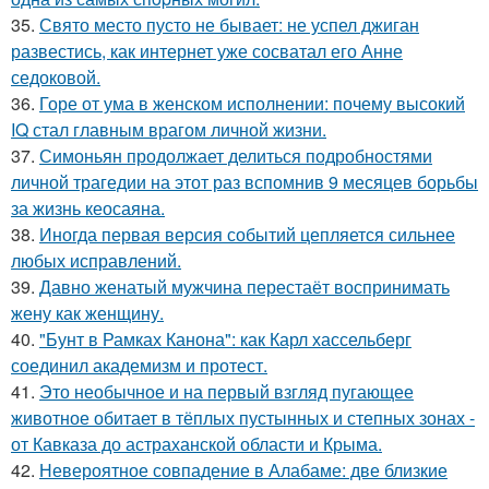
35.
Свято место пусто не бывает: не успел джиган
развестись, как интернет уже сосватал его Анне
седоковой.
36.
Горе от ума в женском исполнении: почему высокий
IQ стал главным врагом личной жизни.
37.
Симоньян продолжает делиться подробностями
личной трагедии на этот раз вспомнив 9 месяцев борьбы
за жизнь кеосаяна.
38.
Иногда первая версия событий цепляется сильнее
любых исправлений.
39.
Давно женатый мужчина перестаёт воспринимать
жену как женщину.
40.
"Бунт в Рамках Канона": как Карл хассельберг
соединил академизм и протест.
41.
Это необычное и на первый взгляд пугающее
животное обитает в тёплых пустынных и степных зонах -
от Кавказа до астраханской области и Крыма.
42.
Невероятное совпадение в Алабаме: две близкие