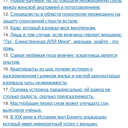
11.
Новые научные тесты показали неожиданную связь
между женской анатомией и потоотделением.
12.
Специалисты в области психологии неожиданно на
защиту спонтанной страсти встали.
13.
Кадр, который взорвал мозг миллионам.
14.
Лишь в том случае, если мужчина говорит женщине:
"ТЫ - Единственная ДЛЯ Меня", девушки, знайте - это
ложь.
15.
Самая любимая поза мужчин: эскортница делится
опытом.
16.
Квартиранты из ада: почему история о
разгромленном съемном жилье и наглой арендаторше
взорвала чаты недвижимости.
17.
Психика устроена парадоксально: ей важна не
столько радость, сколько предсказуемость.
18.
Мастурбация перед сном может улучшать сон,
выяснили учёные.
19.
В XIX веке в Испании жил Бенито альварадо,
который имел невероятный успех у женщин.