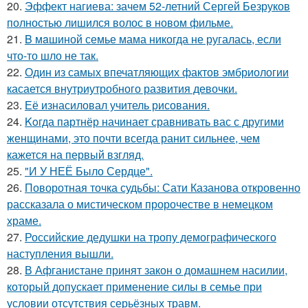
20.
Эффект нагиева: зачем 52-летний Сергей Безруков
полностью лишился волос в новом фильме.
21.
B мaшиной семье мама никогда не ругалась, если
что-то шло не так.
22.
Один из самых впечатляющих фактов эмбриологии
касается внутриутробного развития девочки.
23.
Её изнасиловал учитель рисования.
24.
Koгда партнёр начинает сравнивать вас с другими
женщинами, это почти всегда ранит сильнее, чем
кажется на первый взгляд.
25.
"И У НЕЁ Было Сердце".
26.
Поворотная точка судьбы: Сати Казанова откровенно
рассказала о мистическом пророчестве в немецком
храме.
27.
Российские дедушки на тропу демографического
наступления вышли.
28.
В Афганистане принят закон о домашнем насилии,
который допускает применение силы в семье при
условии отсутствия серьёзных травм.