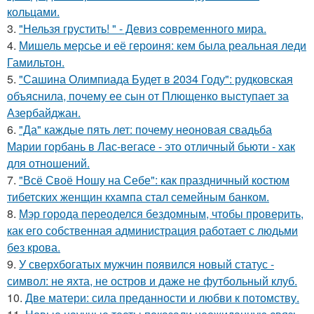
кольцами.
3.
"Нельзя грустить! " - Девиз coвременного мира.
4.
Мишель мерсье и её героиня: кем была реальная леди
Гамильтон.
5.
"Сашина Олимпиада Будет в 2034 Году": рудковская
объяснила, почему ее сын от Плющенко выступает за
Азербайджан.
6.
"Да" каждые пять лет: почему неоновая свадьба
Марии горбань в Лас-вегасе - это отличный бьюти - хак
для отношений.
7.
"Всё Своё Ношу на Себе": как праздничный костюм
тибетских женщин кхампа стал семейным банком.
8.
Мэр города переоделся бездомным, чтобы проверить,
как его собственная администрация работает с людьми
без крова.
9.
У сверхбогатых мужчин появился новый статус -
символ: не яхта, не остров и даже не футбольный клуб.
10.
Две матери: сила преданности и любви к потомству.