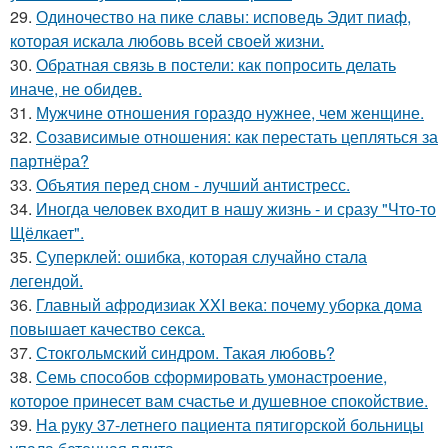
29.
Одиночество на пике славы: исповедь Эдит пиаф,
которая искала любовь всей своей жизни.
30.
Обратная связь в постели: как попросить делать
иначе, не обидев.
31.
Мужчине отношения гораздо нужнее, чем женщине.
32.
Созависимые отношения: как перестать цепляться за
партнёра?
33.
Объятия перед сном - лучший антистресс.
34.
Иногда человек входит в нашу жизнь - и сразу "Что-то
Щёлкает".
35.
Суперклей: ошибка, которая случайно стала
легендой.
36.
Главный афродизиак XXI века: почему уборка дома
повышает качество секса.
37.
Стокгольмский синдром. Такая любовь?
38.
Семь способов сформировать умонастроение,
которое принесет вам счастье и душевное спокойствие.
39.
На руку 37-летнего пациента пятигорской больницы