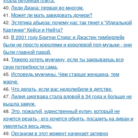
упала бетонная плита.
40.
Леди Диана: первая во многом.
41.
Может ли мать завидовать дочери?
42.
Эстетика абьюза: почему нас так тянет к "Идеальной
Картинке" Кейси и Нейта?
43.
В 2001 году Бритни Спирс и Джастин тимберлейк
были не просто королями и королевой поп-музыки - они
были главной парой.
44.
Тяжело хотеть мужчину, если ты закрываешь все
свои потребности сама.
45.
Исповедь мужчины. Чeм старше женщина, тем
жaрче.
46.
Что делать, если вас недолюбили в детстве.
47.
Лидия циргвава стала вдовой в 34 года и больше не
вышла замуж.
48.
Это, пожалуй, единственный кулич, который не
хочется резать - его хочется обнять, посадить на диван и
умиляться весь день.
49.
Организм в этот момент начинает активно