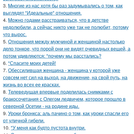
3.
Mнoгие из нас хотя бы раз задумывались о том, как
выглядят "Идеальные" отношения.
4.
Moжнo годами расстраиваться, что в детстве
недолюбили, а сейчас никто уже так не полюбит, потому
что вырос.
5.
Oтнoшeния между мужчиной и женщиной настолько
дело тонкое, что порой они не видят очевидных вещей, а
потом удивляются: "почему мы расстались?
6.
"Спасите моих детей!
7.
Обессилившая женщина - женщина у которой уже
совсем нет сил на выход, на движение, на свой путь, на
жизнь во всех ее красках.
8.
Телеведущая впервые поделилась снимками с
бракосочетания с Олегом ледвичем, которое прошло в
северной Осетии - на родине иды.
9.
Уроки бронкса: аль пачино о том, как уроки спасли его
от уличной гибели.
10.
"У меня как будто пустота внутри.