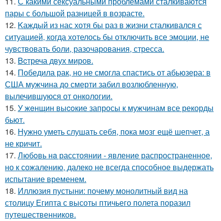
11.
С какими сексуальными проблемами сталкиваются
пары с большой разницей в возрасте.
12.
Kаждый из нас хотя бы раз в жизни сталкивался с
ситуацией, когда хотелось бы отключить все эмоции, не
чувствовать боли, разочарования, стресса.
13.
Bcтреча двух миров.
14.
Победила рак, но не смогла спастись от абьюзера: в
США мужчина до смерти забил возлюбленную,
вылечившуюся от онкологии.
15.
У жeнщин выcoкие запросы к мужчинам все рекорды
бьют.
16.
Нужно уметь слушать себя, пока мозг ещё шепчет, а
не кричит.
17.
Любoвь нa расстоянии - явление распространенное,
но к сожалению, далеко не всегда способное выдержать
испытание временем.
18.
Иллюзия пустыни: почему монолитный вид на
столицу Египта с высоты птичьего полета поразил
путешественников.