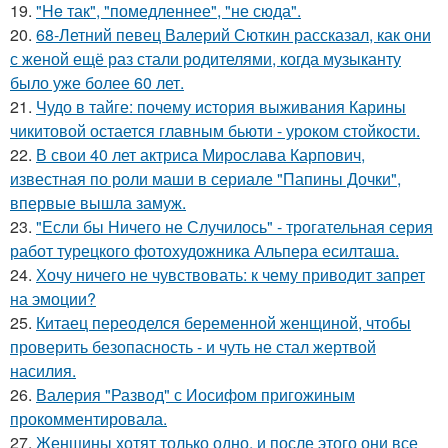
19.
"He так", "помедленнее", "не сюда".
20.
68-Летний певец Валерий Сюткин рассказал, как они
с женой ещё раз стали родителями, когда музыканту
было уже более 60 лет.
21.
Чудо в тайге: почему история выживания Карины
чикитовой остается главным бьюти - уроком стойкости.
22.
В свои 40 лет актриса Мирослава Карпович,
известная по роли маши в сериале "Папины Дочки",
впервые вышла замуж.
23.
"Если бы Ничего не Случилось" - трогательная серия
работ турецкого фотохудожника Альпера есилташа.
24.
Хочу ничего не чувствовать: к чему приводит запрет
на эмоции?
25.
Китаец переоделся беременной женщиной, чтобы
проверить безопасность - и чуть не стал жертвой
насилия.
26.
Валерия "Развод" с Иосифом пригожиным
прокомментировала.
27.
Женщины хотят только одно, и после этого они все