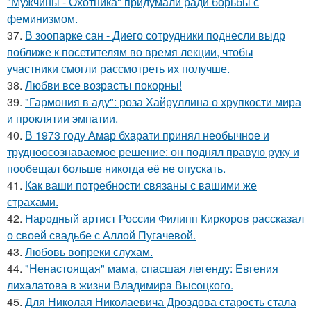
"Мужчины - Охотника" придумали ради борьбы с
феминизмом.
37.
В зоопарке сан - Диего сотрудники поднесли выдр
поближе к посетителям во время лекции, чтобы
участники смогли рассмотреть их получше.
38.
Любви все возрасты покорны!
39.
"Гармония в аду": роза Хайруллина о хрупкости мира
и проклятии эмпатии.
40.
В 1973 году Амар бхарати принял необычное и
трудноосознаваемое решение: он поднял правую руку и
пообещал больше никогда её не опускать.
41.
Как ваши потребности связаны с вашими же
страхами.
42.
Народный артист России Филипп Киркоров рассказал
о своей свадьбе с Аллой Пугачевой.
43.
Любовь вопреки слухам.
44.
"Ненастоящая" мама, спасшая легенду: Евгения
лихалатова в жизни Владимира Высоцкого.
45.
Для Николая Николаевича Дроздова старость стала