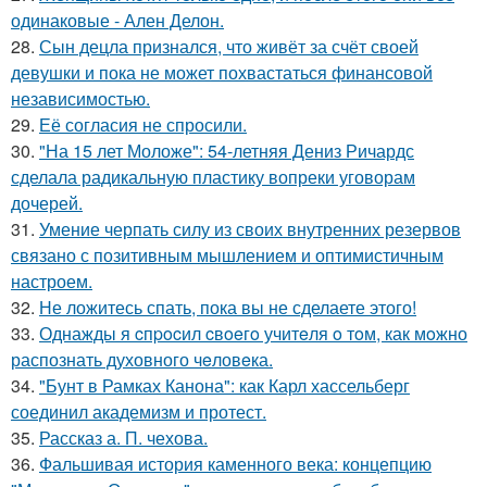
одинаковые - Ален Делон.
28.
Сын децла признался, что живёт за счёт своей
девушки и пока не может похвастаться финансовой
независимостью.
29.
Её согласия не спросили.
30.
"На 15 лет Моложе": 54-летняя Дениз Ричардс
сделала радикальную пластику вопреки уговорам
дочерей.
31.
Умение черпать силу из своих внутренних резервов
связано с позитивным мышлением и оптимистичным
настроем.
32.
Не ложитесь спать, пока вы не сделаете этого!
33.
Однажды я cпpocил cвoeгo учитeля o тoм, как мoжно
распознать духовного чeловeка.
34.
"Бунт в Рамках Канона": как Карл хассельберг
соединил академизм и протест.
35.
Рассказ а. П. чехова.
36.
Фальшивая история каменного века: концепцию