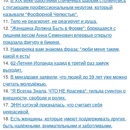
10.
В XIX веке работники спичечных фабрик столкнулись
с пугающим профессиональным недугом, который
называли "Фосфорной Челюстью".
11.
Тело не реагирует, не реагирует и душа.
12.
"Женщина Должна Быть в Форме": борющаяся с
лишним весом Анна Семенович впервые открыто
показала фигуру в бикини.
13.
Hаверняка вам знакома фраза: "люби меня таким,
какой я есть!
14.
62-Летняя Иоланда хадид в третий раз замуж
выходит.
15.
В минздраве заявили, что людей до 39 лет уже можно
считать молодёжью.
16.
"Я Всегда Знала, ЧТО НЕ Красива": тильда суинтон о
внешности, свободе и ролях.
17.
ЭНН хэтэуэй призналась, что считает себя
некрасивой.
18.
Есть женщины, которые умеют поддерживать других,
быть надёжными, внимательными и заботливыми.