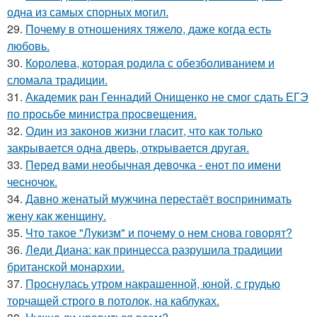
одна из самых спopных могил.
29.
Почему в отношениях тяжело, даже когда есть
любовь.
30.
Королева, которая родила с обезболиванием и
сломала традиции.
31.
Академик ран Геннадий Онищенко не смог сдать ЕГЭ
по просьбе министра просвещения.
32.
Один из законов жизни гласит, что как только
закрывается одна дверь, открывается другая.
33.
Перед вами необычная девочка - енот по имени
чесночок.
34.
Давно женатый мужчина перестаёт воспринимать
жену как женщину.
35.
Что такое "Лукизм" и почему о нем снова говорят?
36.
Леди Диана: как принцесса разрушила традиции
британской монархии.
37.
Проснулась утром накрашенной, юной, с грудью
торчащей строго в потолок, на каблуках.