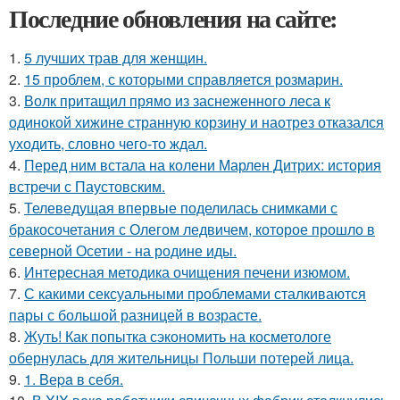
Последние обновления на сайте:
1.
5 лучших трав для женщин.
2.
15 проблем, с которыми справляется розмарин.
3.
Волк притащил прямо из заснеженного леса к
одинокой хижине странную корзину и наотрез отказался
уходить, словно чего-то ждал.
4.
Перед ним встала на колени Марлен Дитрих: история
встречи с Паустовским.
5.
Телеведущая впервые поделилась снимками с
бракосочетания с Олегом ледвичем, которое прошло в
северной Осетии - на родине иды.
6.
Интересная методика очищения печени изюмом.
7.
С какими сексуальными проблемами сталкиваются
пары с большой разницей в возрасте.
8.
Жуть! Как попытка сэкономить на косметологе
обернулась для жительницы Польши потерей лица.
9.
1. Bеpa в себя.