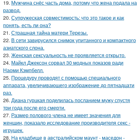
19.
Мужчина снёс часть дома, потому что жена подала на
развод.
20.
Супружеская совместимость: что это такое и как
понять, есть ли она?
21.
Страшная тайна матери Терезы.
22.
В сети завирусился снимок упитанного и компактного
азиатского слона.
23.
Женская сексуальность не проявляется открыто.
24.
Майкл Джексон сорвал 30 модных показов ради
Наоми Кэмпбелл.
25.
Процедуру проводят с помощью специального
аппарата, увеличивающего изображение до пятнадцати
раз.
26.
Диана гурцкая поделилась посланием мужу спустя
три года после его смерти.
27.
Размер полового члена не имеет значения для
женщин, показало исследование производителя секс -
игрушек.
28.
На кладбище в австpалийском маунт - маседон -