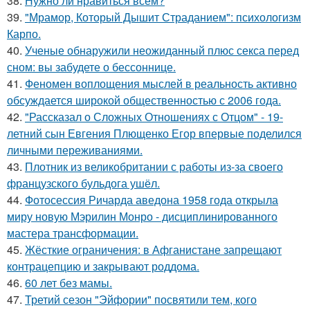
38.
Нужно ли нравиться всем?
39.
"Мрамор, Который Дышит Страданием": психологизм
Карпо.
40.
Ученые обнаружили неожиданный плюс секса перед
сном: вы забудете о бессоннице.
41.
Феномен воплощения мыслей в реальность активно
обсуждается широкой общественностью с 2006 года.
42.
"Рассказал о Сложных Отношениях с Отцом" - 19-
летний сын Евгения Плющенко Егор впервые поделился
личными переживаниями.
43.
Плотник из великобритании с работы из-за своего
французского бульдога ушёл.
44.
Фотосессия Ричарда аведона 1958 года открыла
миру новую Мэрилин Монро - дисциплинированного
мастера трансформации.
45.
Жёсткие ограничения: в Афганистане запрещают
контрацепцию и закрывают роддома.
46.
60 лет без мамы.
47.
Третий сезон "Эйфории" посвятили тем, кого