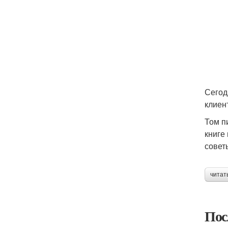
Сегод
клиен
Том п
книге
совет
читат
Пос