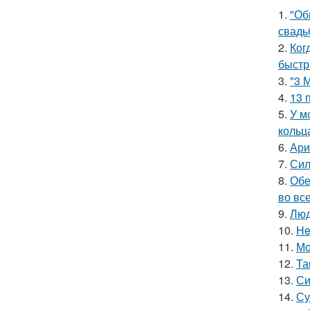
1.
"Об
свадь
2.
Ког
быстр
3.
"3 
4.
13 
5.
У м
кольц
6.
Ари
7.
Сил
8.
Обе
во все
9.
Люд
10.
He
11.
Мо
12.
Та
13.
Си
14.
Су