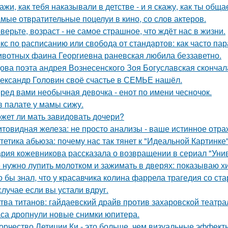
ажи, как тебя наказывали в детстве - и я скажу, как ты общ
мые отвратительные поцелуи в кино, со слов актеров.
верьте, возраст - не самое страшное, что ждёт нас в жизни.
кс по расписанию или свобода от стандартов: как часто па
вотных фаина Георгиевна раневская любила беззаветно.
ова поэта андрея Вознесенского Зоя Богуславская скончал
ександр Головин своё счастье в СЕМЬЕ нашёл.
ред вами необычная девочка - енот по имени чесночок.
в палате у мамы сижу.
жет ли мать завидовать дочери?
товидная железа: не просто анализы - ваше истинное отра
тетика абьюза: почему нас так тянет к "Идеальной Картинке
рия кожевникова рассказала о возвращении в сериал "Унив
 нужно лупить молотком и зажимать в дверях: показываю хит
о бы знал, что у красавчика колина фаррела трагедия со 
случае если вы устали вдруг.
тва титанов: гайдаевский драйв против захаровской театра
са дропнули новые снимки юпитера.
орчество Летиции Ки - это больше, чем визуальные эффект