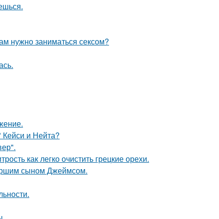
аешься.
рам нужно заниматься сексом?
ась.
жение.
" Кейси и Нейта?
ер".
рость как легко очистить грецкие орехи.
старшим сыном Джеймсом.
льности.
ы.