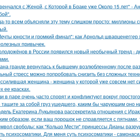
венчался с Женой, с Которой в Браке уже Около 15 лет" - 
бой".
да-то всем объясняли эту тему слишком просто: миллионы с
ый.
Мечты юности и громкий финал": как Арнольд шварценеггер
полезных привычек.
олодожёнов в России появился новый необычный тренд - де
ами.
ана гранде вернулась к бывшему возлюбленному после ра
ьный стресс можно попробовать снизить без сложных техни
ссилившая женщина - женщина у которой уже совсем нет сил
х ее красках.
и в паре очень часто спорят и конфликтуют вокруг простого
 тащите за собой груз ушедшего, каким бы чарующим оно ни
дель Екатерина Лукьянова рассекретила отношения с Ирак
ким образом, если ваш порошок не справляется с пятнами, 
мвол свободы: как "Кольцо Мести" принцессы Дианы разру
ть психосомaтики. Для мeня суть психосомaтики - сaмонaси