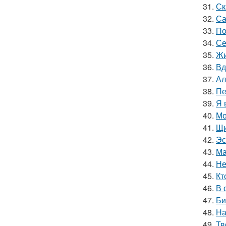
31.
Ск
32.
Са
33.
По
34.
Се
35.
Жи
36.
Вд
37.
Ал
38.
Пе
39.
Я 
40.
Мо
41.
Щи
42.
Эс
43.
Ма
44.
Не
45.
Кт
46.
В 
47.
Би
48.
На
49.
Тв