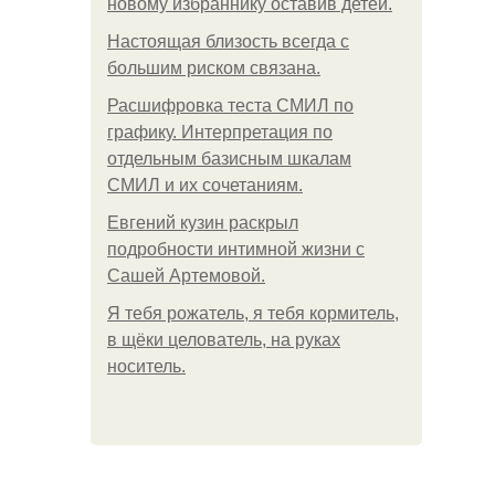
новому избраннику оставив детей.
Hacтоящая близость всегда с
большим риском связана.
Расшифровка теста СМИЛ по
графику. Интерпретация по
отдельным базисным шкалам
СМИЛ и их сочетаниям.
Евгений кузин раскрыл
подробности интимной жизни с
Сашей Артемовой.
Я тебя рожатель, я тебя кормитель,
в щёки целователь, на руках
носитель.