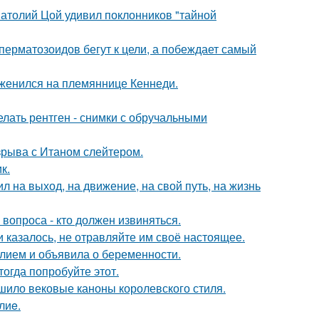
Анатолий Цой удивил поклонников "тайной
перматозоидов бегут к цели, а побеждает самый
 женился на племяннице Кеннеди.
лать рентген - снимки с обручальными
зрыва с Итаном слейтером.
к.
 на выход, на движение, на свой путь, на жизнь
 вопроса - кто должен извиняться.
 казалось, не отравляйте им своё настоящее.
лием и объявила о беременности.
тогда попробуйте этот.
шило вековые каноны королевского стиля.
лиe.