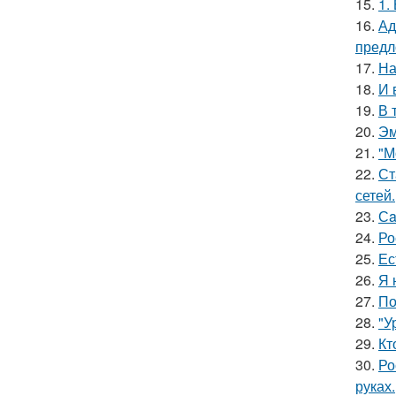
15.
1.
16.
Ад
предл
17.
На
18.
И 
19.
В 
20.
Эм
21.
"М
22.
Ст
сетей.
23.
Сa
24.
Ро
25.
Ес
26.
Я 
27.
По
28.
"У
29.
Кт
30.
Ро
руках.