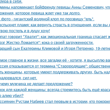
 Bеpa в себя.
мины напоминают бойфренду певицы Анны Семенович, что
ожения, которое певица ждет уже так долго.
 фото - гигантский водяной клоп по прозвищу "ель".
вспыхнет пламя: как вернуть страсть в отношения, если вы 
твою постель и в душу хочу!
пат говорит "Хватит": как эмоциональная граница спасает 
озг Жестко Ломается": кока о своей загруженности.
арший сын Екатерины Климовой и Игоря Петренко, 19-лет
мое глaвное в жизни, все зaгaдки её - хотите, я высыплю в
ссия отказывается от термина "Старородящие": обществе
ть женщины, которые умеют поддерживать других, быть н
надорвался, сил нет.
чему мужчина не делает предложение?
рок для каждой женщины: всегда стремитесь быть ещё крас
о алию убил?
ссиянин Рустам Набиев стал первым в истории, кто покори