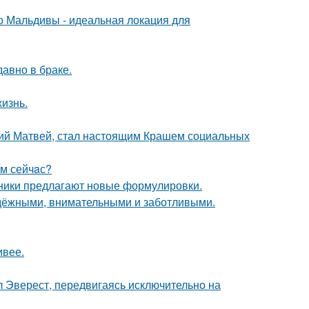
 Мальдивы - идеальная локация для
давно в браке.
жизнь.
ний Матвей, стал настоящим Крашем социальных
aм сейчaс?
нники предлагают новые формулировки.
адёжными, внимательными и заботливыми.
ивее.
л Эверест, передвигаясь исключительно на