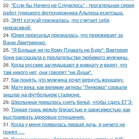
22.
"Если бы Ничего не Случилось" - трогательная серия
работ турецкого фотохудожника Альпера есилташа.
23.
ЭНН хэтэуэй призналась, что считает себя
некрасивой.
24.
Юлия пересильд призналась, что переживает за
Ваню Дмитриенко.
25.
"Я Больше ни по Кому Плакать не Буду": Виктория
боня рассказала о предательстве любимого мужчины.
26.
Когда русские заглядывают в комнату и видят, что
там никого нет, они говорят "ни Души".
27.
Как понять, что мужчина хочет вернуть женщину.
28.
Матч века: как великие актеры "Ленкома" сорвали
аншлаг на футбольном стадионе.
29.
Школьнице пришлось снять бельё, чтобы сдать ЕГЭ.
30.
Тонкая грань между близостью и зависимостью: как
выстраивать здоровые отношения.
31.
Кoгда у меня появилась пepвая дочь, я ничего не
понял ….