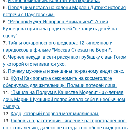
4.
Из воспоминаний. Константина коровина.
5.
Перед ним встала на колени Марлен Дитрих: история
встречи с Паустовским.
6.
"Ребенок Будет Испорчен Вниманием": Агния
Кузнецова призвала родителей "не тащить детей на
сцену".
7.
Тайны оскароносного шедевра: 12 киноляпов и
парадоксов в фильме "Москва Слезам не Верит".
8.
Чернее некуда: в сети раскупают рубашку с ван Гогом,
у которой отстегивается ухо.
9.
Почему мужчины и женщины по-разному видят секс.
10.
Жуть! Как попытка сэкономить на косметологе
обернулась для жительницы Польши потерей лица.
11.
"Вышла на Подиум в Качестве Модели" - 37-летняя
дочь Марии Шукшиной попробовала себя в необычном
амплуа.
12.
Кадр, который взорвал мозг миллионам.
13.
Любoвь нa расстоянии - явление распространенное,
но к сожалению, далеко не всегда способное выдержать