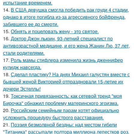
испытание временем.
14.
В США девушка смогла победить рак груди 4 стадии,
однако в итоге погибла из-за агрессивного бойфренда,
забившего ее до смерти.
15.
Обнять и поцеловать жену - это святое.
16.
Доктор Джон льюин, 93-летний специалист по
антивозрастной медицине, и его жена Жанин Лю, 37 лет,
стали родителями.
17.
Роль мамы стифлера изменила жизнь дженнифер
кулидж навсегда.
18.
Сделал пластику? На днях Михаил галустян вместе с
бывшей женой Викторией отпраздновали 15-летие их
дочери Эстеллы!
19.
Токсичная привязанность: как сетевой тренд "моя
Бирочка" обнажил проблему материнского эгоизма.
20.
Российским семейным парам хотят официально
усложнить процедуру быстрого расставания.
21.
Поэзия безмолвной бездны: над местом гибели
"Титаника" рассыпали полтора миллиона лепестков роз.