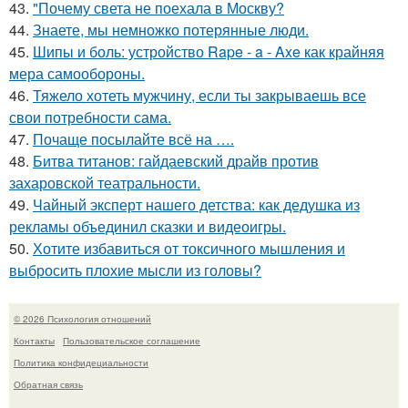
43.
"Почему света не поехала в Москву?
44.
Знаете, мы немножко потерянные люди.
45.
Шипы и боль: устройство Rape - a - Axe как крайняя
мера самообороны.
46.
Тяжело хотеть мужчину, если ты закрываешь все
свои потребности сама.
47.
Почаще посылайте всё на ….
48.
Битва титанов: гайдаевский драйв против
захаровской театральности.
49.
Чайный эксперт нашего детства: как дедушка из
рекламы объединил сказки и видеоигры.
50.
Хотите избавиться от токсичного мышления и
выбросить плохие мысли из головы?
© 2026 Психология отношений
Контакты
Пользовательское соглашение
Политика конфидециальности
Обратная связь