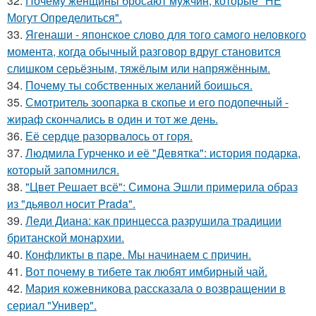
32.
Почему женщины бросают мужчин, которые "НЕ
Могут Определиться".
33.
Ягенаши - японское слово для того самого неловкого
момента, когда обычный разговор вдруг становится
слишком серьёзным, тяжёлым или напряжённым.
34.
Почему ты собственных желаний боишься.
35.
Смотритель зоопарка в скопье и его подопечный -
жираф скончались в один и тот же день.
36.
Её сердце разорвалось от горя.
37.
Людмила Гурченко и её "Девятка": история подарка,
который запомнился.
38.
"Цвет Решает всё": Симона Эшли примерила образ
из "дьявол носит Prada".
39.
Леди Диана: как принцесса разрушила традиции
британской монархии.
40.
Конфликты в паре. Мы начинаем с причин.
41.
Вот почему в тибете так любят имбирный чай.
42.
Мария кожевникова рассказала о возвращении в
сериал "Универ".