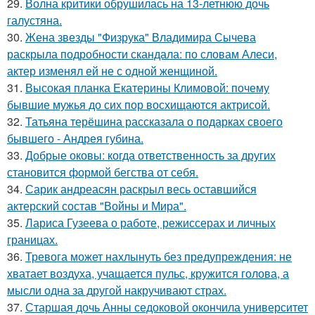
29.
Волна критики обрушилась на 13-летнюю дочь
галустяна.
30.
Жена звезды "Физрука" Владимира Сычева
раскрыла подробности скандала: по словам Алеси,
актер изменял ей не с одной женщиной.
31.
Высокая планка Екатерины Климовой: почему
бывшие мужья до сих пор восхищаются актрисой.
32.
Татьяна терёшина рассказала о подарках своего
бывшего - Андрея губина.
33.
Добрые оковы: когда ответственность за других
становится формой бегства от себя.
34.
Сарик андреасян раскрыл весь оставшийся
актерский состав "Войны и Мира".
35.
Лариса Гузеева о работе, режиссерах и личных
границах.
36.
Тревога может нахлынуть без предупреждения: не
хватает воздуха, учащается пульс, кружится голова, а
мысли одна за другой накручивают страх.
37.
Старшая дочь Анны седоковой окончила университет