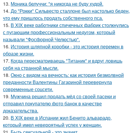
13.
Моника белуччи: "я никогда не буду худой.
14.
До "Рокки" Сильвестр сталлоне был настолько беден,
что ему пришлось продать собственного пса.
15.
В XIX веке работники спичечных фабрик столкнулись
с пугающим профессиональным недугом, который
называли "Фосфорной Челюстью".
16.
История шляпной коробки - это история перемен в
образе жизни.
17.
Когда пересматриваешь "Титаник" и вдруг ловишь
себя на странной мысли.
18.
Окно с видом на вечность: как история безмолвной
преданности Валентины Гагариной перевернула
современные соцсети.
19.
Мужчина решил продать мёд со своей пасеки и
отправил покупателю фото банок в качестве
доказательства.
20.
В XIX веке в Испании жил Бенито альварадо,
который имел невероятный успех у женщин.
21.
Быть сексуальной - это значит ….