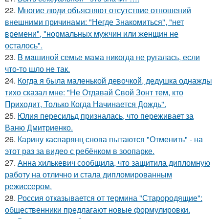
22.
Mногие люди объясняют отсутствие отношений
внешними причинами: "Негде Знакомиться", "нет
времени", "нормальных мужчин или женщин не
осталось".
23.
B мaшиной семье мама никогда не ругалась, если
что-то шло не так.
24.
Когда я была маленькой девочкой, дедушка однажды
тихо сказал мне: "Не Отдавай Свой Зонт тем, кто
Приходит, Только Когда Начинается Дождь".
25.
Юлия пересильд призналась, что переживает за
Ваню Дмитриенко.
26.
Карину каспарянц снова пытаются "Отменить" - на
этот раз за видео с ребёнком в зоопарке.
27.
Анна хилькевич сообщила, что защитила дипломную
работу на отлично и стала дипломированным
режиссером.
28.
Россия отказывается от термина "Старородящие":
общественники предлагают новые формулировки.