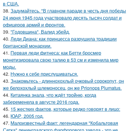
в США.
38.
Задумайтесь. "В главном параде в честь дня победы
24 июня 1945 года участвовало десять тысяч солдат и
офицеров армий и фронтов.
39.
"Годовщина", Валид эбейд.
40.
Леди Диана: как принцесса разрушила традиции
британской монархии.
41.
Первая леди фитнеса: как Бетти бросмер
монетизировала свою талию в 53 см и изменила мир
моды.
42.
Нужно к себе прислушиваться.
43.
Знакомьтесь - длиннохохлый очковый сорокопут, он
же белохохлый шлемоносец, он же Prionops Plumatus.
44.
Китаянка знала, что ждёт тройню, когда
забеременела в августе 2016 года.
45.
15 жестких фактов, которые редко говорят в лицо:
46.
ЮАР, 2005 год.
47.
Малоизвестный факт: легендарная "Кобальтовая
Сетка" ленинградского фарфорового завода - это не