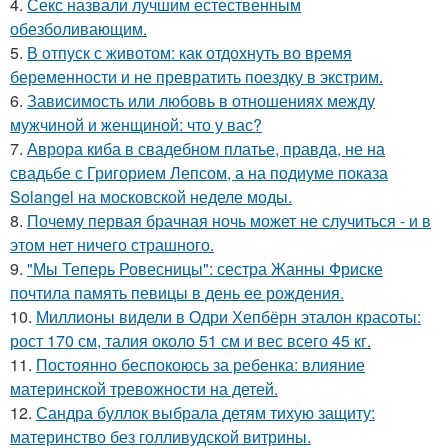
4.
Секс назвали лучшим естественным
обезболивающим.
5.
В отпуск с животом: как отдохнуть во время
беременности и не превратить поездку в экстрим.
6.
Зависимость или любовь в отношениях между
мужчиной и женщиной: что у вас?
7.
Аврора киба в свадебном платье, правда, не на
свадьбе с Григорием Лепсом, а на подиуме показа
Solangel на московской неделе моды.
8.
Почему первая брачная ночь может не случиться - и в
этом нет ничего страшного.
9.
"Мы Теперь Ровесницы": сестра Жанны Фриске
почтила память певицы в день ее рождения.
10.
Миллионы видели в Одри Хепбёрн эталон красоты:
рост 170 см, талия около 51 см и вес всего 45 кг.
11.
Постоянно беспокоюсь за ребенка: влияние
материнской тревожности на детей.
12.
Сандра буллок выбрала детям тихую защиту:
материнство без голливудской витрины.