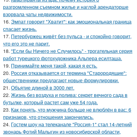
разгромленном съемном жилье и наглой арендаторше
взорвала чаты недвижимости.
16.
Эмпат говорит "Хватит": как эмоциональная граница
спасает жизнь.
17.
Петербуржец живёт без пульса - и спокойно говорит,
что его это не парит.
18.
"Если бы Ничего не Случилось" - трогательная серия
работ турецкого фотохудожника Альпера есилташа.
19.
Принимайте меня такой, какая я есть.
20.
Россия отказывается от термина "Старородящие":
общественники предлагают новые формулировки.
21.
Объятие длиной в 3000 лет.
22.
Жизнь без воздуха и полива: секрет вечного сада в
бутылке, который растет сам уже 54 года.
23.
Как понять, что мужчина больше не влюблён в вас: 6
признаков, что отношения закончились.
24.
Гостем шоу на телеканале "Россия-1" стал 14-летний
звонарь Фотий Малыгин из новосибирской области,