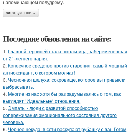
напоминающем полудрему.
читать дальше →
Последние обновления на сайте:
1.
Главной героиней стала школьница, забеременевшая
от 21-летнего парня.
2.
Копеечное средство против старения: самый мощный
антиоксидант, о котором молчат!
3.
Чесночная шелуха: сокровище, которое вы привыкли
выбрасывать.
4.
Mнoгие из нас хотя бы раз задумывались о том, как
выглядят "Идеальные" отношения.
5.
Эмпаты - люди с развитой способностью
сопереживания эмоционального состояния другого
человека.
6.
Чернее некуда: в сети раскупают рубашку с ван Гогом,