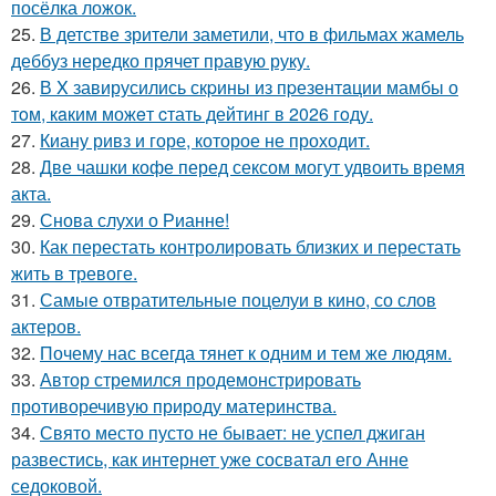
посёлка ложок.
25.
В детстве зрители заметили, что в фильмах жамель
деббуз нередко прячет правую руку.
26.
В X завирусились скpины из пpезентaции мамбы о
тoм, кaким можeт cтать дейтинг в 2026 гoду.
27.
Киану ривз и горе, которое не проходит.
28.
Две чашки кофе перед сексом могут удвоить время
акта.
29.
Снова слухи о Рианне!
30.
Как перестать контролировать близких и перестать
жить в тревоге.
31.
Самые отвратительные поцелуи в кино, со слов
актеров.
32.
Почему нас всегда тянет к одним и тем же людям.
33.
Автор стремился продемонстрировать
противоречивую природу материнства.
34.
Свято место пусто не бывает: не успел джиган
развестись, как интернет уже сосватал его Анне
седоковой.