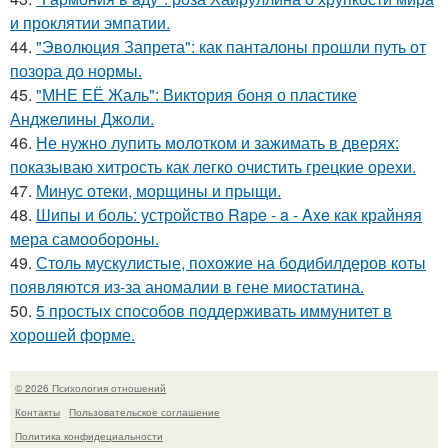
и проклятии эмпатии.
44.
"Эволюция Запрета": как панталоны прошли путь от
позора до нормы.
45.
"МНЕ ЕЁ Жаль": Виктория боня о пластике
Анджелины Джоли.
46.
Не нужно лупить молотком и зажимать в дверях:
показываю хитрость как легко очистить грецкие орехи.
47.
Минус отеки, морщины и прыщи.
48.
Шипы и боль: устройство Rape - a - Axe как крайняя
мера самообороны.
49.
Столь мускулистые, похожие на бодибилдеров коты
появляются из-за аномалии в гене миостатина.
50.
5 простых способов поддерживать иммунитет в
хорошей форме.
© 2026 Психология отношений
Контакты
Пользовательское соглашение
Политика конфидециальности