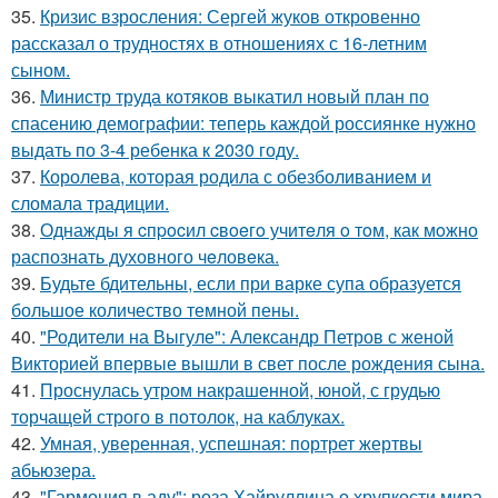
35.
Кризис взросления: Сергей жуков откровенно
рассказал о трудностях в отношениях с 16-летним
сыном.
36.
Министр труда котяков выкатил новый план по
спасению демографии: теперь каждой россиянке нужно
выдать по 3-4 ребенка к 2030 году.
37.
Королева, которая родила с обезболиванием и
сломала традиции.
38.
Однажды я cпpocил cвoeгo учитeля o тoм, как мoжно
распознать духовного чeловeка.
39.
Будьте бдительны, если при варке супа образуется
большое количество темной пены.
40.
"Родители на Выгуле": Александр Петров с женой
Викторией впервые вышли в свет после рождения сына.
41.
Проснулась утром накрашенной, юной, с грудью
торчащей строго в потолок, на каблуках.
42.
Умная, уверенная, успешная: портрет жертвы
абьюзера.
43.
"Гармония в аду": роза Хайруллина о хрупкости мира