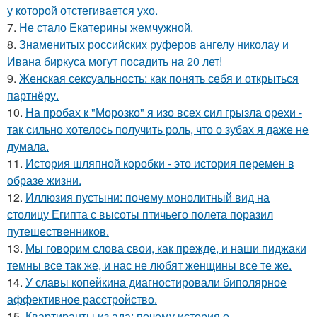
у которой отстегивается ухо.
7.
Не стало Екатерины жемчужной.
8.
Знаменитых российских руферов ангелу николау и
Ивана биркуса могут посадить на 20 лет!
9.
Женская сексуальность: как понять себя и открыться
партнёру.
10.
На пробах к "Морозко" я изо всех сил грызла орехи -
так сильно хотелось получить роль, что о зубах я даже не
думала.
11.
История шляпной коробки - это история перемен в
образе жизни.
12.
Иллюзия пустыни: почему монолитный вид на
столицу Египта с высоты птичьего полета поразил
путешественников.
13.
Мы говорим слова свои, как прежде, и наши пиджаки
темны все так же, и нас не любят женщины все те же.
14.
У славы копейкина диагностировали биполярное
аффективное расстройство.
15.
Квартиранты из ада: почему история о