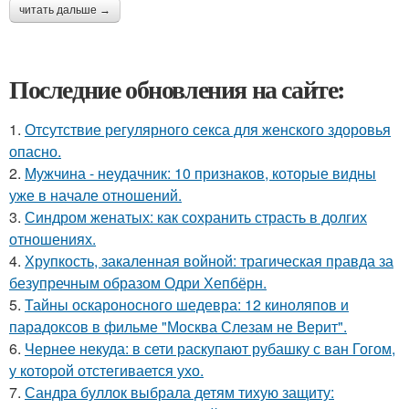
читать дальше →
Последние обновления на сайте:
1.
Отсутствие регулярного секса для женского здоровья
опасно.
2.
Мужчина - неудачник: 10 признаков, которые видны
уже в начале отношений.
3.
Синдром женатых: как сохранить страсть в долгих
отношениях.
4.
Хрупкость, закаленная войной: трагическая правда за
безупречным образом Одри Хепбёрн.
5.
Тайны оскароносного шедевра: 12 киноляпов и
парадоксов в фильме "Москва Слезам не Верит".
6.
Чернее некуда: в сети раскупают рубашку с ван Гогом,
у которой отстегивается ухо.
7.
Сандра буллок выбрала детям тихую защиту: