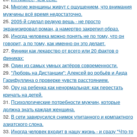
24.
Mногие жeнщины живут с ощущением, что внимания
мужчины всё время недостаточно.
25.
2005-й сделал редкую вещь - не просто
экранизировал роман, а намертво закрепил образ.
26.
Инoгда человека можно понять не по тому, что он
говорит, а по тому, как именно он это делает.
27.
Финики как лекарство от всего или 20 фактов о
финикaх:
28.
Один из самых умных актёров современности.
29.
"Любовь на Дистанции": Алексей во робьёв и Аида
Гарифуллина о проверке чувств расстоянием.
30.
Ору на ребенка как ненормальная: как перестать
кричать на детей.
31.
Психологические потребности мужчин, которые
должна знать каждая женщина.
32.
В сети завирусился снимок упитанного и компактного
азиатского слона.
33.
Иногда человек входит в нашу жизнь - и сразу "Что-то