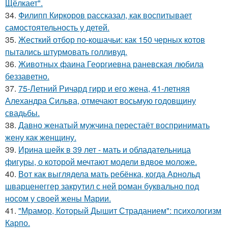
Щёлкает".
34.
Филипп Киркоров рассказал, как воспитывает
самостоятельность у детей.
35.
Жесткий отбор по-кошачьи: как 150 черных котов
пытались штурмовать голливуд.
36.
Животных фаина Георгиевна раневская любила
беззаветно.
37.
75-Летний Ричард гирр и его жена, 41-летняя
Алехандра Сильва, отмечают восьмую годовщину
свадьбы.
38.
Давно женатый мужчина перестаёт воспринимать
жену как женщину.
39.
Ирина шейк в 39 лет - мать и обладательница
фигуры, о которой мечтают модели вдвое моложе.
40.
Вот как выглядела мать ребёнка, когда Арнольд
шварценеггер закрутил с ней роман буквально под
носом у своей жены Марии.
41.
"Мрамор, Который Дышит Страданием": психологизм
Карпо.