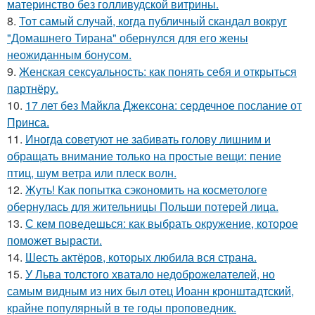
материнство без голливудской витрины.
8.
Тот самый случай, когда публичный скандал вокруг
"Домашнего Тирана" обернулся для его жены
неожиданным бонусом.
9.
Женская сексуальность: как понять себя и открыться
партнёру.
10.
17 лет без Майкла Джексона: сердечное послание от
Принса.
11.
Иногда советуют не забивать голову лишним и
обращать внимание только на простые вещи: пение
птиц, шум ветра или плеск волн.
12.
Жуть! Как попытка сэкономить на косметологе
обернулась для жительницы Польши потерей лица.
13.
С кем поведешься: как выбрать окружение, которое
поможет вырасти.
14.
Шесть актёров, которых любила вся страна.
15.
У Льва толстого хватало недоброжелателей, но
самым видным из них был отец Иоанн кронштадтский,
крайне популярный в те годы проповедник.