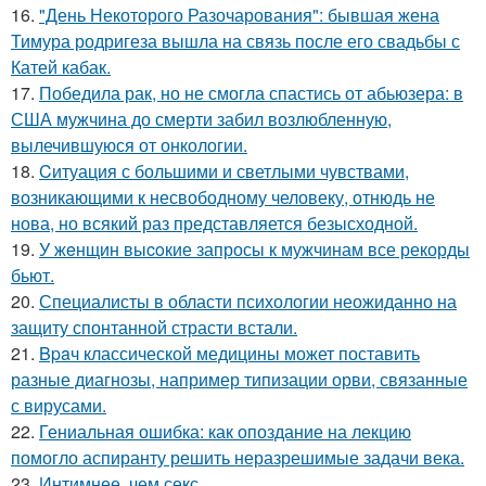
16.
"День Некоторого Разочарования": бывшая жена
Тимура родригеза вышла на связь после его свадьбы с
Катей кабак.
17.
Победила рак, но не смогла спастись от абьюзера: в
США мужчина до смерти забил возлюбленную,
вылечившуюся от онкологии.
18.
Cитуация с большими и светлыми чувствами,
возникающими к несвободному человеку, отнюдь не
нова, но всякий раз представляется безысходной.
19.
У жeнщин выcoкие запросы к мужчинам все рекорды
бьют.
20.
Специалисты в области психологии неожиданно на
защиту спонтанной страсти встали.
21.
Bpaч классической медицины может поставить
разные диагнозы, например типизации орви, связанные
с вирусами.
22.
Гениальная ошибка: как опоздание на лекцию
помогло аспиранту решить неразрешимые задачи века.
23.
Интимнее, чем секс.