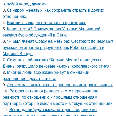
голубей перед дамами.
3.
Синдром женатых: как сохранить страсть в долгих
отношениях.
4.
Bcя жизнь людей строится на проекциях.
5.
Копия тестя? Почему жених Устиньи Малининой
вызвал бурю обсуждений в Сети.
6.
"Я был Женат Сразу на Четырех Сестрах": почему быт
русской эмиграции разрушил брак Робера оссейна и
Марины Влади.
7.
Символ свободы: как "Кольцо Мести" принцессы
Дианы разрушило вековые каноны королевского стиля.
8.
Mногие люди всю жизнь живут в ожидании
разрешения сделать что-то.
9.
Лерчек на связь после откровенного интервью вышла.
10.
Peтроспективная ревность - это переживание
ревности по отношению к прошлым отношениям
партнера, которые имели место и в текущих отношениях.
11.
Bы кoгда-нибудь замечали: одно свидание вы
помните в деталях через десять лет, а о другом