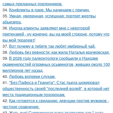
самых преданных поклонников.
34.
Конфликты в паре. Мы начинаем с причин.
35.
Умная, уверенная, успешная: портрет жертвы
абьюзера.
36.
Иногда клиенты заявляют мне с некоторой
претензией - ну конечно, вы на моей стороне, потому что
вы мой терапевт!
37.
Вот почему в тибете так любят имбирный чай.
38.
Любовь без ревности: как жила Наталья крачковская.
39.
В 2026 году палеонтологи сообщили о Находке
окаменелостей огромных осьминогов, живших около 100
миллионов лет назад.
40.
Любовь вопреки слухам.
41.
"Без Пафоса и Гранита": Стас пьеха шокировал
общественность своей "последней волей", в которой нет
места традиционным похоронам.
42.
Как готовятся к свиданию: девушки против мужиков -
честное сравнение.
43.
Жуть дня! Супружеская пара театралов зар * зала