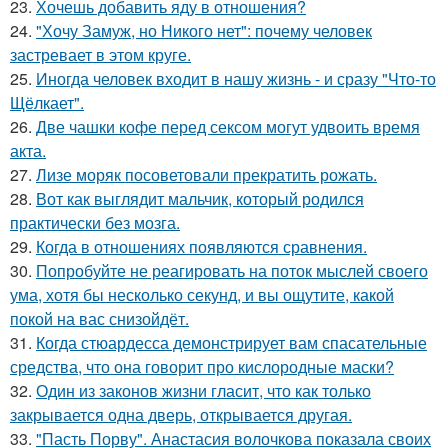
23.
Хочешь добавить яду в отношения?
24.
"Хочу Замуж, но Никого нет": почему человек
застревает в этом круге.
25.
Иногда человек входит в нашу жизнь - и сразу "Что-то
Щёлкает".
26.
Две чашки кофе перед сексом могут удвоить время
акта.
27.
Лизе моряк посоветовали прекратить рожать.
28.
Вот как выглядит мальчик, который родился
практически без мозга.
29.
Когда в отношениях появляются сравнения.
30.
Попробуйте не реагировать на поток мыслей своего
ума, хотя бы несколько секунд, и вы ощутите, какой
покой на вас снизойдёт.
31.
Когда стюардесса демонстрирует вам спасательные
средства, что она говорит про кислородные маски?
32.
Один из законов жизни гласит, что как только
закрывается одна дверь, открывается другая.
33.
"Пасть Порву". Анастасия волочкова показала своих