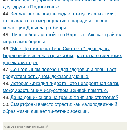
друг друга в Подмосковье.
44.
Зендая вновь подтверждает статус иконы стиля,
открывая сезон мероприятий в наряде из новой
коллекции Дэниела розберри.
45.
Шипы и боль: устройство Rape - a - Axe как крайняя
мера самообороны.
46.
"Мне Противно на Тебя Смотреть": дочь даны
Борисовой вынесла сор из избы, рассказав о жестоких
упреках матери.
47.
Сон голышом полезен для здоровья и повышает
продуктивность днем, доказали учёные.
48.
История Аркадия гидрата - это невероятная связь
между застывшим искусством и живой памятью.
49.
Даша дошик снова на грани: Хайп или стратегия?
50.
Смартфоны вместо страсти: как малоподвижный
образ жизни лишает 18-летних эрекции.
© 2026 Психология отношений