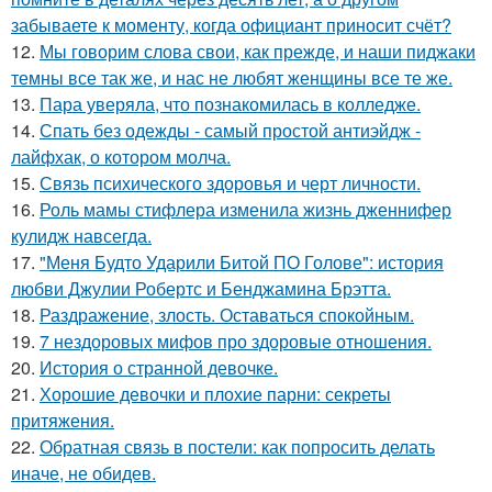
забываете к моменту, когда официант приносит счёт?
12.
Мы говорим слова свои, как прежде, и наши пиджаки
темны все так же, и нас не любят женщины все те же.
13.
Пара уверяла, что познакомилась в колледже.
14.
Спать без одежды - самый простой антиэйдж -
лайфхак, о котором молча.
15.
Связь психического здоровья и черт личности.
16.
Роль мамы стифлера изменила жизнь дженнифер
кулидж навсегда.
17.
"Меня Будто Ударили Битой ПО Голове": история
любви Джулии Робертс и Бенджамина Брэтта.
18.
Раздражение, злость. Оставаться спокойным.
19.
7 нездоровых мифов про здоровые отношения.
20.
История о странной девочке.
21.
Хорошие девочки и плохие парни: секреты
притяжения.
22.
Обратная связь в постели: как попросить делать
иначе, не обидев.