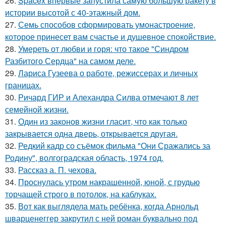
26.
Spacex впервые запустила самую большую ракету в
истории высотой с 40-этажный дом.
27.
Семь способов сформировать умонастроение,
которое принесет вам счастье и душевное спокойствие.
28.
Умереть от любви и горя: что такое "Синдром
Разбитого Сердца" на самом деле.
29.
Лариса Гузеева о работе, режиссерах и личных
границах.
30.
Ричард ГИР и Алехандра Силва отмечают 8 лет
семейной жизни.
31.
Один из законов жизни гласит, что как только
закрывается одна дверь, открывается другая.
32.
Редкий кадр со съёмок фильма "Они Сражались за
Родину", волгоградская область, 1974 год.
33.
Рассказ а. П. чехова.
34.
Проснулась утром накрашенной, юной, с грудью
торчащей строго в потолок, на каблуках.
35.
Вот как выглядела мать ребёнка, когда Арнольд
шварценеггер закрутил с ней роман буквально под