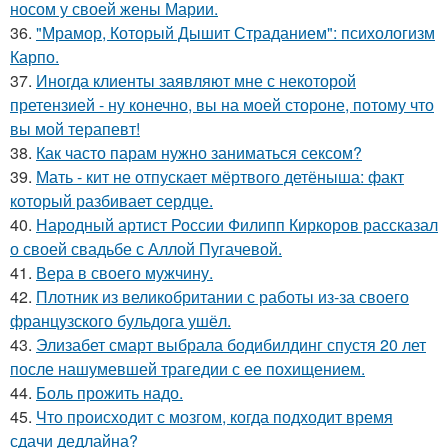
носом у своей жены Марии.
36.
"Мрамор, Который Дышит Страданием": психологизм
Карпо.
37.
Иногда клиенты заявляют мне с некоторой
претензией - ну конечно, вы на моей стороне, потому что
вы мой терапевт!
38.
Как часто парам нужно заниматься сексом?
39.
Мать - кит не отпускает мёртвого детёныша: факт
который разбивает сердце.
40.
Народный артист России Филипп Киркоров рассказал
о своей свадьбе с Аллой Пугачевой.
41.
Вера в своего мужчину.
42.
Плотник из великобритании с работы из-за своего
французского бульдога ушёл.
43.
Элизабет смарт выбрала бодибилдинг спустя 20 лет
после нашумевшей трагедии с ее похищением.
44.
Боль прожить надо.
45.
Что происходит с мозгом, когда подходит время
сдачи дедлайна?