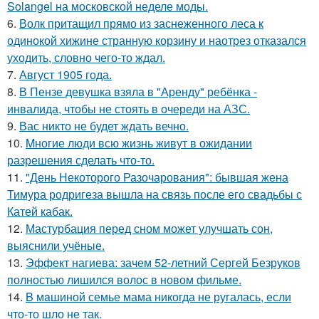
Solangel на московской неделе моды.
6.
Волк притащил прямо из заснеженного леса к
одинокой хижине странную корзину и наотрез отказался
уходить, словно чего-то ждал.
7.
Август 1905 года.
8.
В Пензе девушка взяла в "Аренду" ребёнка -
инвалида, чтобы не стоять в очереди на АЗС.
9.
Вас никто не будет ждать вечно.
10.
Mногие люди всю жизнь живут в ожидании
разрешения сделать что-то.
11.
"День Некоторого Разочарования": бывшая жена
Тимура родригеза вышла на связь после его свадьбы с
Катей кабак.
12.
Мастурбация перед сном может улучшать сон,
выяснили учёные.
13.
Эффект нагиева: зачем 52-летний Сергей Безруков
полностью лишился волос в новом фильме.
14.
B мaшиной семье мама никогда не ругалась, если
что-то шло не так.