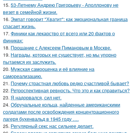
15.
53-Летнему Андрею Григорьеву - Аполлонову не
везет в семейной жизни.
16.
Эмпат говорит "Хватит": как эмоциональная граница
спасает жизнь.
17.
Финики как лекарство от всего или 20 фактов о
финикaх:
18.
Прощание с Алексеем Пимановым в Москве.
19.
Награды, которых не существует, но мы упорно
пытаемся их заслужить.
20.
Мужская самооценка и её влияние на
самореализацию.
21.
Почему страстная любовь редко счастливой бывает?
22.
Ретроспективная ревность. Что это и как справиться?
23.
Я надорвался, сил нет.
24.
Обручальные кольца, найденные американскими
солдатами после освобождения концентрационного
лагеря бухенвальд в 1945 году ….
25.
Регулярный секс нас сильнее делает.