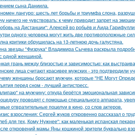
ением сына Даниила.
номен лангуро: шесть лет борьбы и триумфа слона, разру
чу ничего не чувствовать: к чему приводит запрет на эмоци
юбовь на Дистанции": Алексей во робьёв и Аида Гарифулли
утри одного человека могут жить две противоположные сил
лна критики обрушилась на 13-летнюю дочь галустяна.
на звезды "Физрука" Владимира Сычева раскрыла подробно
 с одной женщиной.
нкая грань между близостью и зависимостью: как выстраив
нские лица считают красивее мужских - это подтвердили у
чему женщины бросают мужчин, которые "НЕ Могут Опреде
ъятия перед сном - лучший антистресс.
алипаю" на мужчину: откуда берётся эмоциональная зависи
оцедуру проводят с помощью специального аппарата, увел
мые отвратительные поцелуи в кино, со слов актеров.
изис взросления: Сергей жуков откровенно рассказал о тру
леб для тех, Кому Нужнее": как маленькая испанская пекарн
сле откровений мамы Яны кошкиной зрители буквально взор