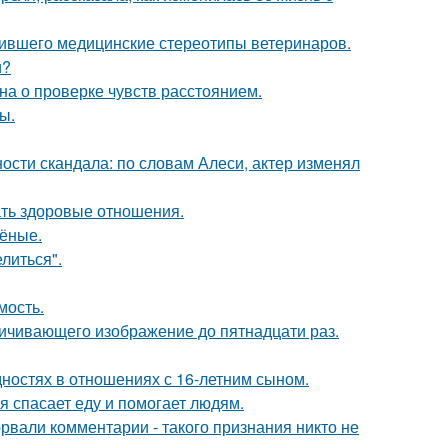
шившего медицинские стереотипы ветеринаров.
и?
на о проверке чувств расстоянием.
ы.
сти скандала: по словам Алеси, актер изменял
ать здоровые отношения.
чёные.
литься".
мость.
ичивающего изображение до пятнадцати раз.
дностях в отношениях с 16-летним сыном.
я спасает еду и помогает людям.
вали комментарии - такого признания никто не