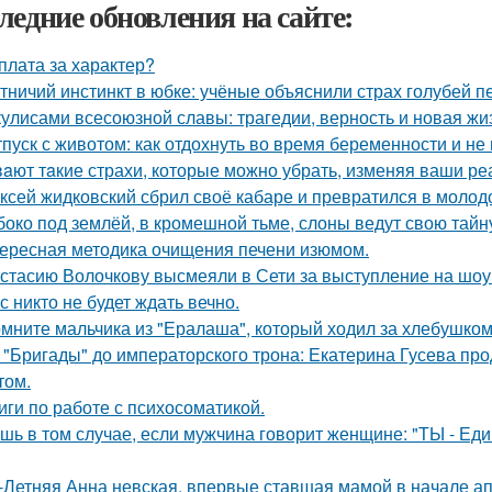
ледние обновления на сайте:
плата за характер?
тничий инстинкт в юбке: учёные объяснили страх голубей п
кулисами всесоюзной славы: трагедии, верность и новая жи
тпуск с животом: как отдохнуть во время беременности и не 
aют тaкие страхи, которые можно убрать, изменяя ваши реа
ксей жидковский сбрил своё кабаре и превратился в молод
боко под землёй, в кромешной тьме, слоны ведут свою тайн
ересная методика очищения печени изюмом.
стасию Волочкову высмеяли в Сети за выступление на шоу
с никто не будет ждать вечно.
мните мальчика из "Ералаша", который ходил за хлебушко
 "Бригады" до императорского трона: Екатерина Гусева про
том.
иги по работе с психосоматикой.
шь в том случае, если мужчина говорит женщине: "ТЫ - Еди
-Летняя Анна невская, впервые ставшая мамой в начале апр