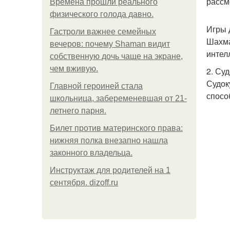
рассм
Bpeмена прошли реального
физического голода давно.
Игры 
Гастроли важнее семейных
Шахма
вечеров: почему Shaman видит
интел
собственную дочь чаще на экране,
чем вживую.
2. Суд
Судок
Главной героиней стала
спосо
школьница, забеременевшая от 21-
летнего парня.
Билет против материнского права:
нижняя полка внезапно нашла
законного владельца.
Инструктаж для родителей на 1
сентября. dizoff.ru