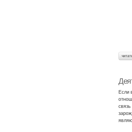
читат
Дея
Если 
отнош
связь
зарож
являю