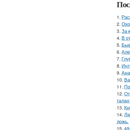
Пос
1.
Рас
2.
Охо
3.
За 
4.
В о
5.
Быв
6.
Але
7.
Глу
8.
Инт
9.
Ана
10.
Ва
11.
По
12.
От
талан
13.
Кн
14.
Ли
ложь.
15.
49