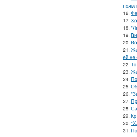
появл
16.
Фе
17.
Хо
18.
"Л
19.
Вн
20.
Во
21.
Же
ей не
22.
То
23.
Же
24.
По
25.
Об
26.
"З
27.
Пр
28.
Са
29.
Кр
30.
"Х
31.
По