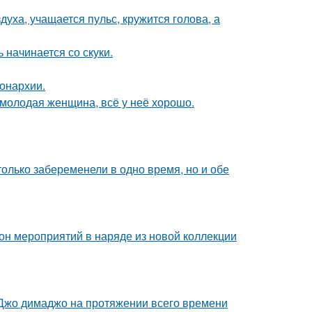
уха, учащается пульс, кружится голова, а
 начинается со скуки.
онархии.
молодая женщина, всё у неё хорошо.
олько забеременели в одно время, но и обе
зон мероприятий в наряде из новой коллекции
жо димаджо на протяжении всего времени