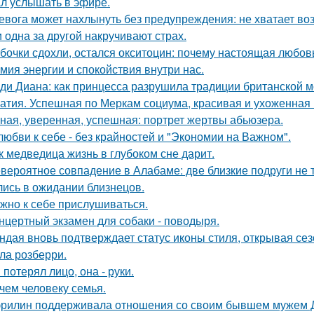
л услышать в эфире.
евога может нахлынуть без предупреждения: не хватает возд
 одна за другой накручивают страх.
бочки сдохли, остался окситоцин: почему настоящая любовь
мия энергии и спокойствия внутри нас.
ди Диана: как принцесса разрушила традиции британской м
атия. Успешная по Меркам социума, красивая и ухоженная 
ная, уверенная, успешная: портрет жертвы абьюзера.
любви к себе - без крайностей и "Экономии на Важном".
к медведица жизнь в глубоком сне дарит.
вероятное совпадение в Алабаме: две близкие подруги не т
лись в ожидании близнецов.
жно к себе прислушиваться.
нцертный экзамен для собаки - поводыря.
ндая вновь подтверждает статус иконы стиля, открывая се
ла розберри.
 потерял лицо, она - руки.
чем человеку семья.
рилин поддерживала отношения со своим бывшем мужем Д