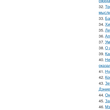
ожида
32.
Тр
мысли
33.
Ба
34.
Хи
35.
Ле
36.
Ап
37.
Ум
38.
О 
39.
Ка
40.
Не
оказа
41.
Ну
42.
Ко
43.
Зе
Дэние
44.
Он
45.
За
46.
Мэ