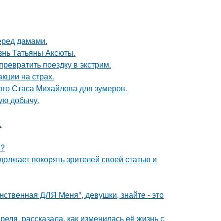
еред дамами.
знь Татьяны Аксюты.
превратить поездку в экстрим.
кции на страх.
ого Стаса Михайлова для зумеров.
ую добычу.
.
м?
должает покорять зрителей своей статью и
нственная ДЛЯ Меня", девушки, знайте - это
еля, рассказала, как изменилась её жизнь с