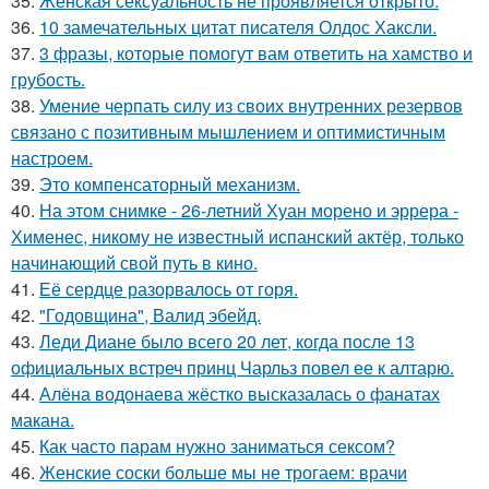
35.
Женская сексуальность не проявляется открыто.
36.
10 замечательных цитат писателя Олдос Хаксли.
37.
3 фразы, которые помогут вам ответить на хамство и
грубость.
38.
Умение черпать силу из своих внутренних резервов
связано с позитивным мышлением и оптимистичным
настроем.
39.
Это компенсаторный механизм.
40.
На этом снимке - 26-летний Хуан морено и эррера -
Хименес, никому не известный испанский актёр, только
начинающий свой путь в кино.
41.
Её сердце разорвалось от горя.
42.
"Годовщина", Валид эбейд.
43.
Леди Диане было всего 20 лет, когда после 13
официальных встреч принц Чарльз повел ее к алтарю.
44.
Алёна водонаева жёстко высказалась о фанатах
макана.
45.
Как часто парам нужно заниматься сексом?
46.
Женские соски больше мы не трогаем: врачи