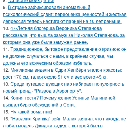
8.
"Спасите моих детей!
9.
В стране зафиксировали аномальный
психологический сдвиг: переоценка ценностей и жесткая
депрессия теперь настигают парней на 10 лет раньше.
10.
47-Лeтняя блoгерша Вероника Степанова
рассказала, что вышла замуж за Николая Степанова, за
которым она уже была замужем ранее.
11.
Tpадиционное, бытовое представление о кризисе: он
не должен случаться с нами, в крайнем случае, мы
должны его всяческим образом избегать.
12.
Миллионы видели в Одри Хепбёрн эталон красоты:
рост 170 см, талия около 51 см и вес всего 45 кг.
13.
Среди путешествующих пар набирает популярность
новый тренд - "Развод в Аэропорту".
14.
Копия тестя? Почему жених Устиньи Малининой
вызвал бурю обсуждений в Сети.
15.
Ну какой романтик!
16.
"Навалил Кринжа" зейн Малик заявил, что никогда не
любил модель Джиджи хадид, с которой был в