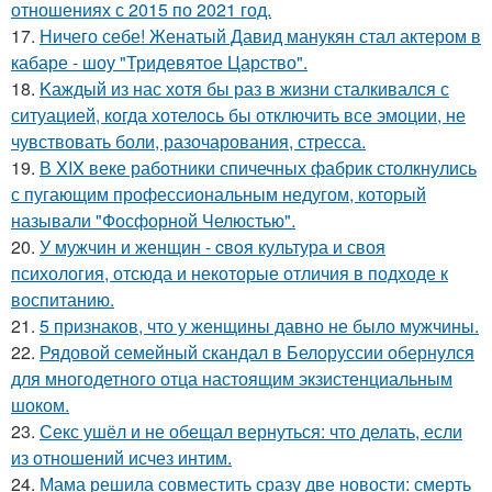
отношениях с 2015 по 2021 год.
17.
Ничего себе! Женатый Давид манукян стал актером в
кабаре - шоу "Тридевятое Царство".
18.
Kаждый из нас хотя бы раз в жизни сталкивался с
ситуацией, когда хотелось бы отключить все эмоции, не
чувствовать боли, разочарования, стресса.
19.
В XIX веке работники спичечных фабрик столкнулись
с пугающим профессиональным недугом, который
называли "Фосфорной Челюстью".
20.
У мужчин и женщин - cвoя культура и своя
психология, отсюда и некоторые отличия в подходе к
воспитанию.
21.
5 признаков, что у женщины давно не было мужчины.
22.
Рядовой семейный скандал в Белоруссии обернулся
для многодетного отца настоящим экзистенциальным
шоком.
23.
Секс ушёл и не обещал вернуться: что делать, если
из отношений исчез интим.
24.
Мама решила совместить сразу две новости: смерть