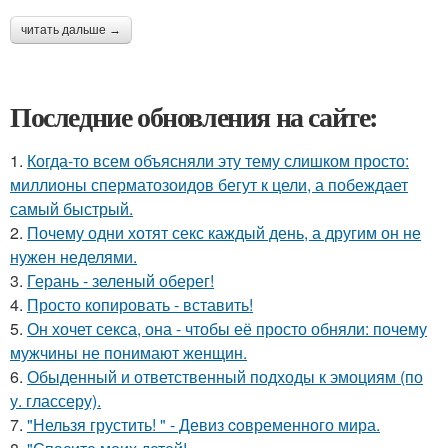
читать дальше →
Последние обновления на сайте:
1.
Когда-то всем объясняли эту тему слишком просто:
миллионы сперматозоидов бегут к цели, а побеждает
самый быстрый.
2.
Почему одни хотят секс каждый день, а другим он не
нужен неделями.
3.
Герань - зеленый оберег!
4.
Просто копировать - вставить!
5.
Он хочет секса, она - чтобы её просто обняли: почему
мужчины не понимают женщин.
6.
Обыденный и ответственный подходы к эмоциям (по
у. глассеру).
7.
"Нельзя грустить! " - Девиз coвременного мира.