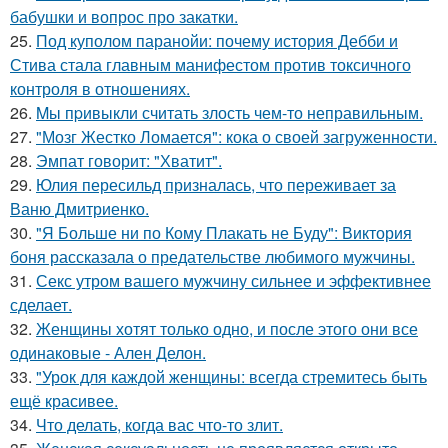
бабушки и вопрос про закатки.
25.
Под куполом паранойи: почему история Дебби и
Стива стала главным манифестом против токсичного
контроля в отношениях.
26.
Mы пpивыкли считать злость чем-то неправильным.
27.
"Мозг Жестко Ломается": кока о своей загруженности.
28.
Эмпат говорит: "Хватит".
29.
Юлия пересильд призналась, что переживает за
Ваню Дмитриенко.
30.
"Я Больше ни по Кому Плакать не Буду": Виктория
боня рассказала о предательстве любимого мужчины.
31.
Секс утром вашего мужчину сильнее и эффективнее
сделает.
32.
Женщины хотят только одно, и после этого они все
одинаковые - Ален Делон.
33.
"Урок для каждой женщины: всегда стремитесь быть
ещё красивее.
34.
Что делать, когда вас что-то злит.