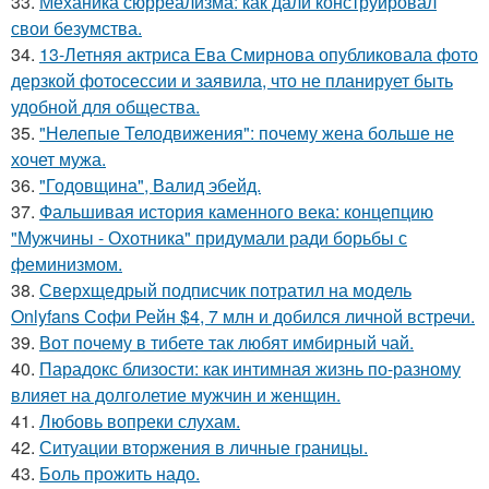
33.
Механика сюрреализма: как дали конструировал
свои безумства.
34.
13-Летняя актриса Ева Смирнова опубликовала фото
дерзкой фотосессии и заявила, что не планирует быть
удобной для общества.
35.
"Нелепые Телодвижения": почему жена больше не
хочет мужа.
36.
"Годовщина", Валид эбейд.
37.
Фальшивая история каменного века: концепцию
"Мужчины - Охотника" придумали ради борьбы с
феминизмом.
38.
Сверхщедрый подписчик потратил на модель
Onlyfans Софи Рейн $4, 7 млн и добился личной встречи.
39.
Вот почему в тибете так любят имбирный чай.
40.
Парадокс близости: как интимная жизнь по-разному
влияет на долголетие мужчин и женщин.
41.
Любовь вопреки слухам.
42.
Ситуации вторжения в личные границы.
43.
Боль прожить надо.