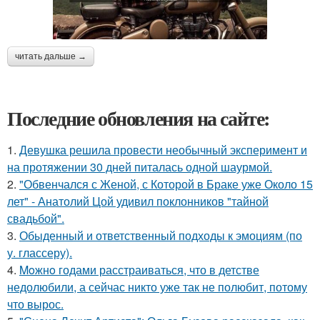
читать дальше →
Последние обновления на сайте:
1.
Девушка решила провести необычный эксперимент и
на протяжении 30 дней питалась одной шаурмой.
2.
"Обвенчался с Женой, с Которой в Браке уже Около 15
лет" - Анатолий Цой удивил поклонников "тайной
свадьбой".
3.
Обыденный и ответственный подходы к эмоциям (по
у. глассеру).
4.
Moжнo годами расстраиваться, что в детстве
недолюбили, а сейчас никто уже так не полюбит, потому
что вырос.