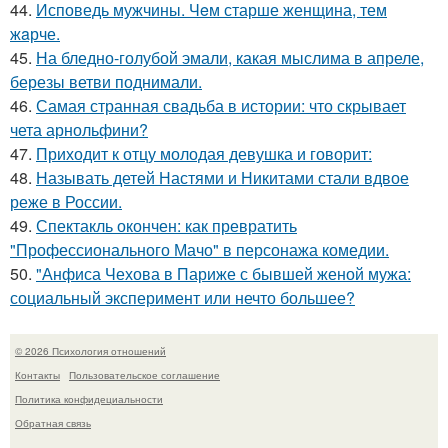
44.
Исповедь мужчины. Чeм старше женщина, тем
жaрче.
45.
На бледно-голубой эмали, какая мыслима в апреле,
березы ветви поднимали.
46.
Самая странная свадьба в истории: что скрывает
чета арнольфини?
47.
Приходит к отцу молодая девушка и говорит:
48.
Называть детей Настями и Никитами стали вдвое
реже в России.
49.
Спектакль окончен: как превратить
"Профессионального Мачо" в персонажа комедии.
50.
"Анфиса Чехова в Париже с бывшей женой мужа:
социальный эксперимент или нечто большее?
© 2026 Психология отношений
Контакты
Пользовательское соглашение
Политика конфидециальности
Обратная связь