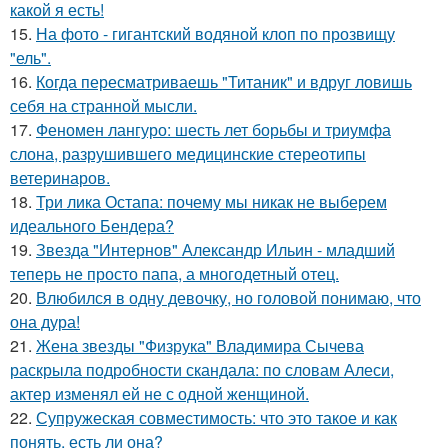
какой я есть!
15.
На фото - гигантский водяной клоп по прозвищу
"ель".
16.
Когда пересматриваешь "Титаник" и вдруг ловишь
себя на странной мысли.
17.
Феномен лангуро: шесть лет борьбы и триумфа
слона, разрушившего медицинские стереотипы
ветеринаров.
18.
Три лика Остапа: почему мы никак не выберем
идеального Бендера?
19.
Звезда "Интернов" Александр Ильин - младший
теперь не просто папа, а многодетный отец.
20.
Влюбился в одну девочку, но головой понимаю, что
она дура!
21.
Жена звезды "Физрука" Владимира Сычева
раскрыла подробности скандала: по словам Алеси,
актер изменял ей не с одной женщиной.
22.
Супружеская совместимость: что это такое и как
понять, есть ли она?