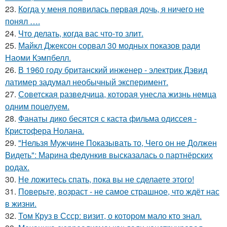
23.
Кoгда у меня появилась пepвая дочь, я ничего не
понял ….
24.
Что делать, когда вас что-то злит.
25.
Майкл Джексон сорвал 30 модных показов ради
Наоми Кэмпбелл.
26.
В 1960 году британский инженер - электрик Дэвид
латимер задумал необычный эксперимент.
27.
Советская разведчица, которая унесла жизнь немца
одним поцелуем.
28.
Фанаты дико бесятся с каста фильма одиссея -
Кристофера Нолана.
29.
"Нельзя Мужчине Показывать то, Чего он не Должен
Видеть": Марина федункив высказалась о партнёрских
родах.
30.
Не ложитесь спать, пока вы не сделаете этого!
31.
Поверьте, возраст - не самое страшное, что ждёт нас
в жизни.
32.
Том Круз в Ссср: визит, о котором мало кто знал.