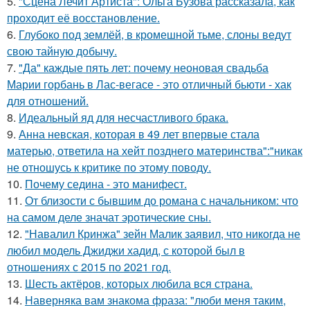
5.
"Сцена Лечит Артиста": Ольга Бузова рассказала, как
проходит её восстановление.
6.
Глубоко под землёй, в кромешной тьме, слоны ведут
свою тайную добычу.
7.
"Да" каждые пять лет: почему неоновая свадьба
Марии горбань в Лас-вегасе - это отличный бьюти - хак
для отношений.
8.
Идеальный яд для несчастливого брака.
9.
Анна невская, которая в 49 лет впервые стала
матерью, ответила на хейт позднего материнства":"никак
не отношусь к критике по этому поводу.
10.
Почему седина - это манифест.
11.
От близости с бывшим до романа с начальником: что
на самом деле значат эротические сны.
12.
"Навалил Кринжа" зейн Малик заявил, что никогда не
любил модель Джиджи хадид, с которой был в
отношениях с 2015 по 2021 год.
13.
Шесть актёров, которых любила вся страна.
14.
Hаверняка вам знакома фраза: "люби меня таким,