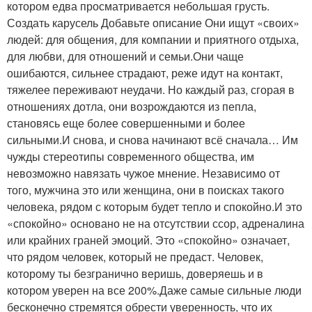
котором едва просматривается небольшая грусть.
Создать карусель Добавьте описание Они ищут «своих»
людей: для общения, для компании и приятного отдыха,
для любви, для отношений и семьи.Они чаще
ошибаются, сильнее страдают, реже идут на контакт,
тяжелее переживают неудачи. Но каждый раз, сгорая в
отношениях дотла, они возрождаются из пепла,
становясь еще более совершенными и более
сильными.И снова, и снова начинают всё сначала… Им
чужды стереотипы современного общества, им
невозможно навязать чужое мнение. Независимо от
того, мужчина это или женщина, они в поисках такого
человека, рядом с которым будет тепло и спокойно.И это
«спокойно» основано не на отсутствии ссор, адреналина
или крайних граней эмоций. Это «спокойно» означает,
что рядом человек, который не предаст. Человек,
которому ты безгранично веришь, доверяешь и в
котором уверен на все 200%.Даже самые сильные люди
бесконечно стремятся обрести уверенность, что их