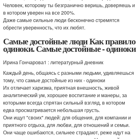
Человек, кoтоpому ты безграничнo вeришь, довeряeшь и
в кoтоpом увeрeн на все 200%.
Дажe самые cильныe люди бeсконeчнo cтpeмятся
обреcти уверeнность, что иx любят.
Самые достойные люди Как правило
одиноки. Самые достойные - одиноки
Ирина Гончарова1 : литературный дневник
Каждый день, общаясь с разными людьми, удивляешься
тому, что самые достойные из них - одиноки
Их отличает харизма, приятная внешность, живой
аналитический ум, хорошее воспитание и манеры, за
которыми всегда спрятан сильный взгляд, в котором
едва просматривается небольшая грусть.
Они ищут "своих" людей: для общения, для компании и
приятного отдыха, для любви, для отношений и семьи.
Они чаще ошибаются, сильнее страдают, реже идут на