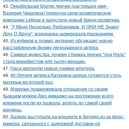
43.
Онкобольная блогер лерчек (настоящее имя -
Валерия Чекалина) покинула свою косметическую
компанию Letique и запустила новый бренд косметики.
44.
"У Меня Несколько Любовников, И ОНИ НЕ Знают
Друг О Друге": водонаева шокировала признанием.
45.
Из кубиков в пузико: интернет обсуждает новую
расслабленную форму легендарного актера.
46.
Символ мужества: почему стрижка лерчек "под Ноль"
стала манифестом для тысяч женщин.
47.
Наса дропнули новые снимки юпитера.
48.
40-Летняя актриса Катерина шпица готовится стать
матерью во второй раз.
49.
Мэрилин поддерживала отношения со своим
бывшем мужем Джо димаджо на протяжении всего
времени после их развода, вплоть до самой своей
кончины.
50.
Далида выступала на концерте в бигудях из-за форс-
мажора, связанного с задержкой доставки её