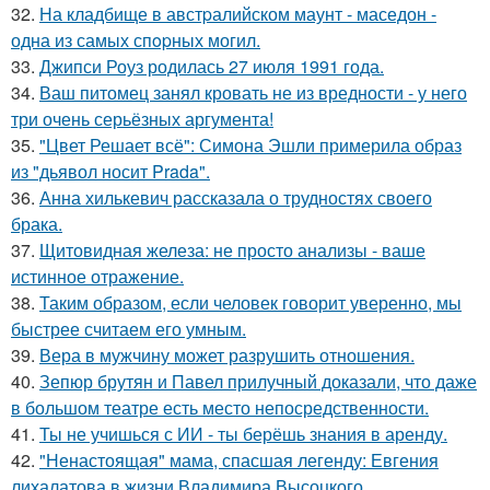
32.
На кладбище в австpалийском маунт - маседон -
одна из самых спopных могил.
33.
Джипси Роуз родилась 27 июля 1991 года.
34.
Ваш питомец занял кровать не из вредности - у него
три очень серьёзных аргумента!
35.
"Цвет Решает всё": Симона Эшли примерила образ
из "дьявол носит Prada".
36.
Анна хилькевич рассказала о трудностях своего
брака.
37.
Щитовидная железа: не просто анализы - ваше
истинное отражение.
38.
Таким образом, если человек говорит уверенно, мы
быстрее считаем его умным.
39.
Вера в мужчину может разрушить отношения.
40.
Зепюр брутян и Павел прилучный доказали, что даже
в большом театре есть место непосредственности.
41.
Ты не учишься с ИИ - ты берёшь знания в аренду.
42.
"Ненастоящая" мама, спасшая легенду: Евгения
лихалатова в жизни Владимира Высоцкого.