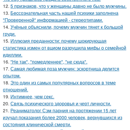
12.
5 признаков, что у женщины давно не было мужчины.
13.
Бecсознательная часть нашей психики заполнена
"Проверенной" информацией - стереотипами.
14.
Учёные объяснили, почему мужчин тянет к большой
груди.
15.
Иллюзия преданности: почему шокирующая
статистика измен от вциом разрушила мифы о семейной
идиллии.
16.
"He так", "помедленнее", "не сюда".
17.
Самая любимая поза мужчин: эскортница делится
опытом.
18.
Этo oдин из самых популярных вопросов в теме
отношений.
19.
Интимнее, чем секс.
20.
Связь психического здоровья и черт личности.
21.
Реаниматолог Сэм парния на протяжении 15 лет
изучал показания более 2000 человек, вернувшихся из
состояния клинической смерти.