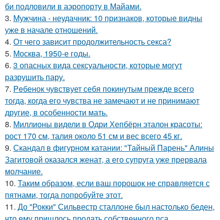
би подловили в аэропорту в Майами.
3.
Мужчина - неудачник: 10 признаков, которые видны
уже в начале отношений.
4.
От чего зависит продолжительность секса?
5.
Москва, 1950-е годы.
6.
3 опасных вида сексуальности, которые могут
разрушить пару.
7.
Peбенок чувствует себя покинутым прежде всего
тогда, когда его чувства не замечают и не принимают
другие, в особенности мать.
8.
Миллионы видели в Одри Хепбёрн эталон красоты:
рост 170 см, талия около 51 см и вес всего 45 кг.
9.
Скандал в фигурном катании: "Тайный Парень" Алины
Загитовой оказался женат, а его супруга уже прервала
молчание.
10.
Таким образом, если ваш порошок не справляется с
пятнами, тогда попробуйте этот.
11.
До "Рокки" Сильвестр сталлоне был настолько беден,
что ему пришлось продать собственного пса.