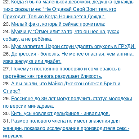
22.
Когда я была маленькой девочкой, дедушка однажды
тихо сказал мне: "Не Отдавай Свой Зонт тем, кто
Приходит, Только Когда Начинается Дождь".
23.
Милый факт, который сейчас прочитала:
24.
Мужчину "Отменили" за то, что он нёс на руках
собаку, а не ребёнка.
25.
Муж запретил Шэрон стоун удалять опухоль в ГРУДИ.
26.
Депрессия - болезнь. Не менее опасная, чем ангина,
язва желудка или диабет.
27.
Почему я постоянно проверяю и сомневаюсь в
партнёре: как тревога разрушает близость.
28.
А вы знали, что Майкл Джексон обожал Бритни
Спирс?
29.
Россияне до 39 лет могут получить статус молодёжи
по версии минздрава.
30.
Киты усыновляют дельфинов - инвалидов.
31.
Размер полового члена не имеет значения для
женщин, показало исследование производителя секс -
игрушек.