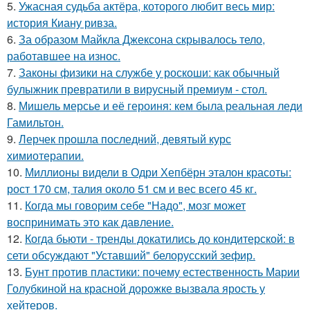
5.
Ужасная судьба актёра, которого любит весь мир:
история Киану ривза.
6.
За образом Майкла Джексона скрывалось тело,
работавшее на износ.
7.
Законы физики на службе у роскоши: как обычный
булыжник превратили в вирусный премиум - стол.
8.
Мишель мерсье и её героиня: кем была реальная леди
Гамильтон.
9.
Лерчек прошла последний, девятый курс
химиотерапии.
10.
Миллионы видели в Одри Хепбёрн эталон красоты:
рост 170 см, талия около 51 см и вес всего 45 кг.
11.
Когда мы говорим себе "Надо", мозг может
воспринимать это как давление.
12.
Когда бьюти - тренды докатились до кондитерской: в
сети обсуждают "Уставший" белорусский зефир.
13.
Бунт против пластики: почему естественность Марии
Голубкиной на красной дорожке вызвала ярость у
хейтеров.