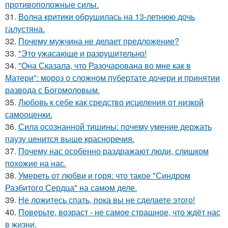
противоположные силы.
31.
Волна критики обрушилась на 13-летнюю дочь
галустяна.
32.
Почему мужчина не делает предложение?
33.
"Это ужасающе и разрушительно!
34.
"Она Сказала, что Разочарована во мне как в
Матери": мороз о сложном пубертате дочери и принятии
развода с Богомоловым.
35.
Любовь к себе как средство исцеления от низкой
самооценки.
36.
Сила осознанной тишины: почему умение держать
паузу ценится выше красноречия.
37.
Почему нас особенно раздражают люди, слишком
похожие на нас.
38.
Умереть от любви и горя: что такое "Синдром
Разбитого Сердца" на самом деле.
39.
Не ложитесь спать, пока вы не сделаете этого!
40.
Поверьте, возраст - не самое страшное, что ждёт нас
в жизни.