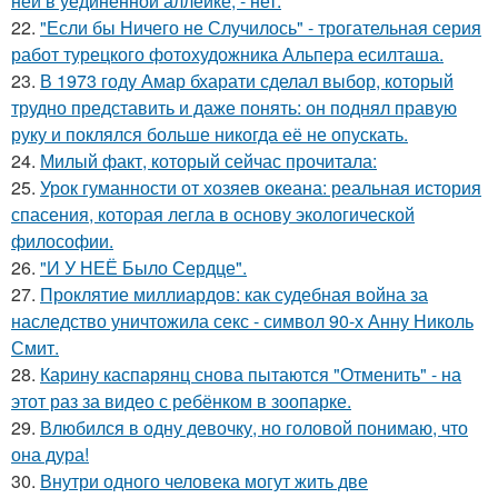
ней в уединенной аллейке, - нет.
22.
"Если бы Ничего не Случилось" - трогательная серия
работ турецкого фотохудожника Альпера есилташа.
23.
В 1973 году Амар бхарати сделал выбор, который
трудно представить и даже понять: он поднял правую
руку и поклялся больше никогда её не опускать.
24.
Милый факт, который сейчас прочитала:
25.
Урок гуманности от хозяев океана: реальная история
спасения, которая легла в основу экологической
философии.
26.
"И У НЕЁ Было Сердце".
27.
Проклятие миллиардов: как судебная война за
наследство уничтожила секс - символ 90-х Анну Николь
Смит.
28.
Карину каспарянц снова пытаются "Отменить" - на
этот раз за видео с ребёнком в зоопарке.
29.
Влюбился в одну девочку, но головой понимаю, что
она дура!
30.
Внутри одного человека могут жить две