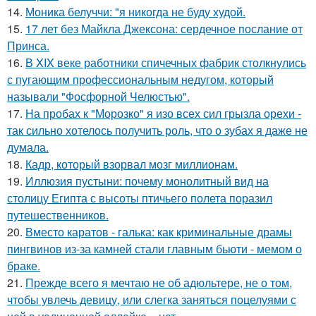
14.
Моника белуччи: "я никогда не буду худой.
15.
17 лет без Майкла Джексона: сердечное послание от
Принса.
16.
В XIX веке работники спичечных фабрик столкнулись
с пугающим профессиональным недугом, который
называли "Фосфорной Челюстью".
17.
На пробах к "Морозко" я изо всех сил грызла орехи -
так сильно хотелось получить роль, что о зубах я даже не
думала.
18.
Кадр, который взорвал мозг миллионам.
19.
Иллюзия пустыни: почему монолитный вид на
столицу Египта с высоты птичьего полета поразил
путешественников.
20.
Вместо каратов - галька: как криминальные драмы
пингвинов из-за камней стали главным бьюти - мемом о
браке.
21.
Прежде всего я мечтаю не об адюльтере, не о том,
чтобы увлечь девицу, или слегка заняться поцелуями с