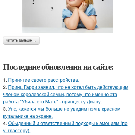
читать дальше →
Последние обновления на сайте:
1.
Принятие своего расстройства.
2.
Принц Гарри заявил, что не хотел быть действующим
членом королевской семьи, потому что именно эта
работа "Убила его Мать" - принцессу Диану.
3.
Упс, кажется мы больше не увидим пэм в красном
купальнике на экране.
4.
Обыденный и ответственный подходы к эмоциям (по
у. глассеру).