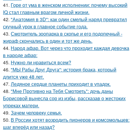
41.
Горе от ума в женском исполнении: почему высокий
IQ стал главным врагом личной жизни.
42.
"Анатомия в 3D": как один смелый наряд превратил
скучный урок в главное событие года.
43.
Смотритель зоопарка в скопье и его подопечный -
жираф скончались в один и тот же день.
44.
Народ афар. Вот через что проходит каждая девочка
в народе афар:
45.
Нужно ли нравиться всем?
46.
"МЫ Рабы Друг Друга": история брака, который
длится уже 48 лет.
47.
Ледяное сердце планеты приходит в упадок.
48.
"Мне Противно на Тебя Смотреть": дочь даны
Борисовой вынесла сор из избы, рассказав о жестоких
упреках матери.
49.
Зачем человеку семья.
50.
В России хотят возродить пионеров и комсомольцев:
шаг вперёд или назад?