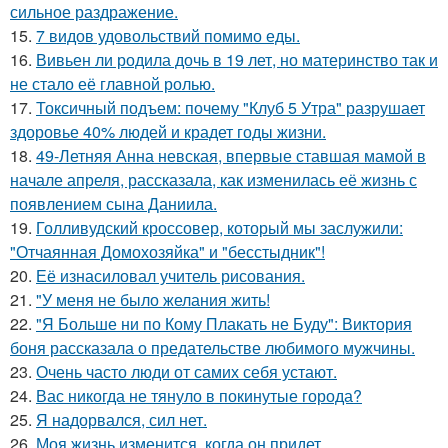
сильное раздражение.
15.
7 видов удовольствий помимо еды.
16.
Вивьен ли родила дочь в 19 лет, но материнство так и
не стало её главной ролью.
17.
Токсичный подъем: почему "Клуб 5 Утра" разрушает
здоровье 40% людей и крадет годы жизни.
18.
49-Летняя Анна невская, впервые ставшая мамой в
начале апреля, рассказала, как изменилась её жизнь с
появлением сына Даниила.
19.
Голливудский кроссовер, который мы заслужили:
"Отчаянная Домохозяйка" и "бесстыдник"!
20.
Её изнасиловал учитель рисования.
21.
"У меня не было желания жить!
22.
"Я Больше ни по Кому Плакать не Буду": Виктория
боня рассказала о предательстве любимого мужчины.
23.
Очень часто люди от самих себя устают.
24.
Вас никогда не тянуло в покинутые города?
25.
Я надорвался, сил нет.
26.
Моя жизнь изменится, когда он придет.