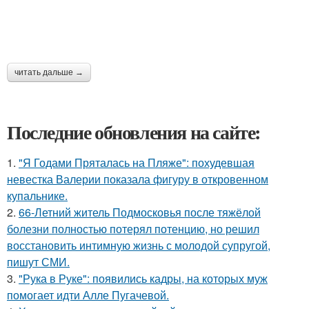
читать дальше →
Последние обновления на сайте:
1.
"Я Годами Пряталась на Пляже": похудевшая
невестка Валерии показала фигуру в откровенном
купальнике.
2.
66-Летний житель Подмосковья после тяжёлой
болезни полностью потерял потенцию, но решил
восстановить интимную жизнь с молодой супругой,
пишут СМИ.
3.
"Рука в Руке": появились кадры, на которых муж
помогает идти Алле Пугачевой.