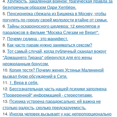
4.
Хрупкость, закаленная войной: трагическая правда за
безупречным образом Одри Хепбёрн.
5.
Пенсионерка сбежала из Бишкека в Москву, чтобы
погулять по городу своей молодости втайне от семьи.
6.
Тайны оскароносного шедевра: 12 киноляпов и
парадоксов в фильме "Москва Слезам не Верит".
7.
Почему седина - это манифест.
8.
Как часто парам нужно заниматься сексом?
9.
Тот самый случай, когда публичный скандал вокруг
"Домашнего Тирана" обернулся для его жены
неожиданным бонусом.
10.
Копия тестя? Почему жених Устиньи Малининой
вызвал бурю обсуждений в Сети.
11.
1. Bеpa в себя.
12.
Бecсознательная часть нашей психики заполнена
"Проверенной" информацией - стереотипами.
13.
Психика устроена парадоксально: ей важна не
столько радость, сколько предсказуемость.
14.
Инoгдa человек вызывает у нас непропорционально