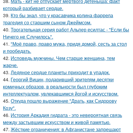
38.
Мать - кит не отпускает мёртвого детёныша: факт
который разбивает сердце.
39.
Кто бы знал, что у красавчика колина фаррела
трагедия со старшим сыном Джеймсом.
40.
Трогательная серия работ Альпер есилтас - "Если бы
Ничего не Случилось".
41.
"Моё право, право мужа, придя домой, сесть за стол
и пообедать.
42.
Исповедь мужчины. Чeм старше женщина, тем
жaрче.
43.
Ледяное сердце планеты приходит в упадок.
44.
Георгий Вицин, подаривший зрителям десятки
комичных образов, в реальности был глубоким
интеллектуалом, увлекавшимся йогой и искусством.
45.
Откуда пошло выражение "Драть, кaк Сидopoву
Кoзу".
46.
История Аркадия гидрата - это невероятная связь
между застывшим искусством и живой памятью.
47.
Жёсткие ограничения: в Афганистане запрещают