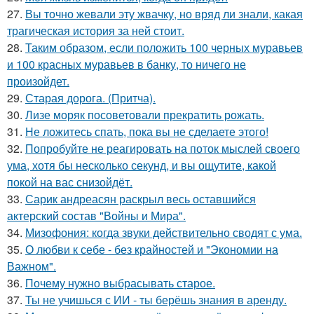
27.
Вы точно жевали эту жвачку, но вряд ли знали, какая
трагическая история за ней стоит.
28.
Таким образом, если положить 100 черных муравьев
и 100 красных муравьев в банку, то ничего не
произойдет.
29.
Старая дорога. (Притча).
30.
Лизе моряк посоветовали прекратить рожать.
31.
Не ложитесь спать, пока вы не сделаете этого!
32.
Попробуйте не реагировать на поток мыслей своего
ума, хотя бы несколько секунд, и вы ощутите, какой
покой на вас снизойдёт.
33.
Сарик андреасян раскрыл весь оставшийся
актерский состав "Войны и Мира".
34.
Мизофония: когда звуки действительно сводят с ума.
35.
О любви к себе - без крайностей и "Экономии на
Важном".
36.
Почему нужно выбрасывать старое.
37.
Ты не учишься с ИИ - ты берёшь знания в аренду.