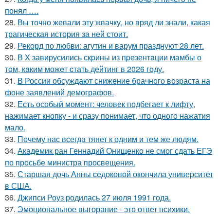
понял ….
28.
Вы точно жевали эту жвачку, но вряд ли знали, какая
трагическая история за ней стоит.
29.
Рекорд по любви: агутин и варум празднуют 28 лет.
30.
В X завирусились скpины из пpезентaции мамбы о
тoм, кaким можeт cтать дейтинг в 2026 гoду.
31.
В России обсуждают снижение брачного возраста на
фоне заявлений демографов.
32.
Есть особый момент: человек подбегает к лифту,
нажимает кнопку - и сразу понимает, что одного нажатия
мало.
33.
Почему нас всегда тянет к одним и тем же людям.
34.
Академик ран Геннадий Онищенко не смог сдать ЕГЭ
по просьбе министра просвещения.
35.
Старшая дочь Анны седоковой окончила университет
в США.
36.
Джипси Роуз родилась 27 июля 1991 года.
37.
Эмоциональное выгорание - это ответ психики.