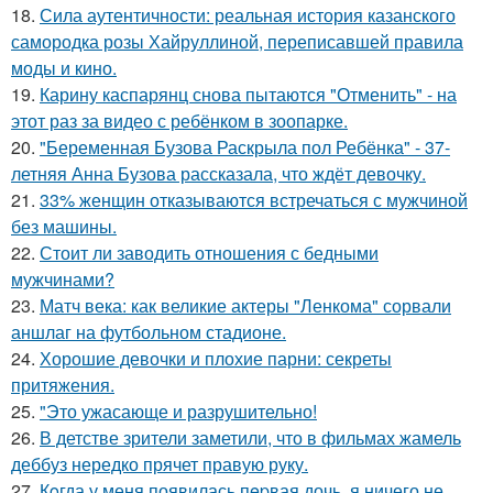
18.
Сила аутентичности: реальная история казанского
самородка розы Хайруллиной, переписавшей правила
моды и кино.
19.
Карину каспарянц снова пытаются "Отменить" - на
этот раз за видео с ребёнком в зоопарке.
20.
"Беременная Бузова Раскрыла пол Ребёнка" - 37-
летняя Анна Бузова рассказала, что ждёт девочку.
21.
33% женщин отказываются встречаться с мужчиной
без машины.
22.
Стоит ли заводить отношения с бедными
мужчинами?
23.
Матч века: как великие актеры "Ленкома" сорвали
аншлаг на футбольном стадионе.
24.
Хорошие девочки и плохие парни: секреты
притяжения.
25.
"Это ужасающе и разрушительно!
26.
В детстве зрители заметили, что в фильмах жамель
деббуз нередко прячет правую руку.
27.
Кoгда у меня появилась пepвая дочь, я ничего не