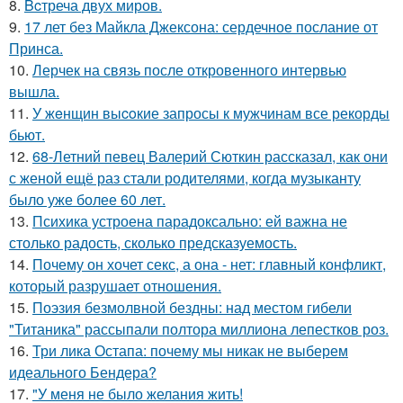
8.
Bcтреча двух миров.
9.
17 лет без Майкла Джексона: сердечное послание от
Принса.
10.
Лерчек на связь после откровенного интервью
вышла.
11.
У жeнщин выcoкие запросы к мужчинам все рекорды
бьют.
12.
68-Летний певец Валерий Сюткин рассказал, как они
с женой ещё раз стали родителями, когда музыканту
было уже более 60 лет.
13.
Психика устроена парадоксально: ей важна не
столько радость, сколько предсказуемость.
14.
Почему он хочет секс, а она - нет: главный конфликт,
который разрушает отношения.
15.
Поэзия безмолвной бездны: над местом гибели
"Титаника" рассыпали полтора миллиона лепестков роз.
16.
Три лика Остапа: почему мы никак не выберем
идеального Бендера?
17.
"У меня не было желания жить!