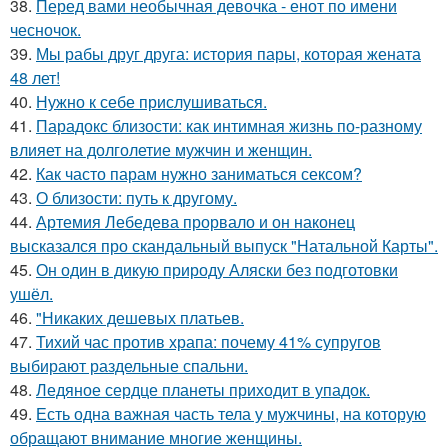
38.
Перед вами необычная девочка - енот по имени
чесночок.
39.
Мы рабы друг друга: история пары, которая жената
48 лет!
40.
Нужно к себе прислушиваться.
41.
Парадокс близости: как интимная жизнь по-разному
влияет на долголетие мужчин и женщин.
42.
Как часто парам нужно заниматься сексом?
43.
О близости: путь к другому.
44.
Артемия Лебедева прорвало и он наконец
высказался про скандальный выпуск "Натальной Карты".
45.
Он один в дикую природу Аляски без подготовки
ушёл.
46.
"Никаких дешевых платьев.
47.
Тихий час против храпа: почему 41% супругов
выбирают раздельные спальни.
48.
Ледяное сердце планеты приходит в упадок.
49.
Есть одна важная часть тела у мужчины, на которую
обращают внимание многие женщины.