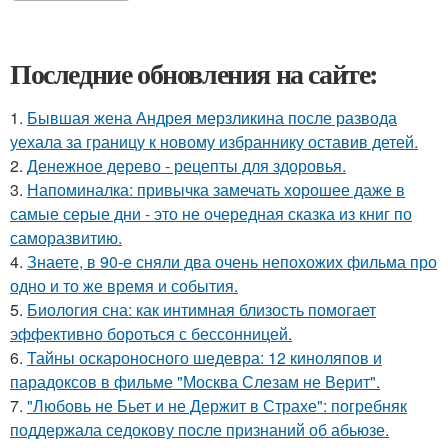
Последние обновления на сайте:
1.
Бывшая жена Андрея мерзликина после развода
уехала за границу к новому избраннику оставив детей.
2.
Денежное дерево - рецепты для здоровья.
3.
Напоминалка: привычка замечать хорошее даже в
самые серые дни - это не очередная сказка из книг по
саморазвитию.
4.
Знаете, в 90-е сняли два очень непохожих фильма про
одно и то же время и события.
5.
Биология сна: как интимная близость помогает
эффективно бороться с бессонницей.
6.
Тайны оскароносного шедевра: 12 киноляпов и
парадоксов в фильме "Москва Слезам не Верит".
7.
"Любовь не Бьет и не Держит в Страхе": погребняк
поддержала седокову после признаний об абьюзе.