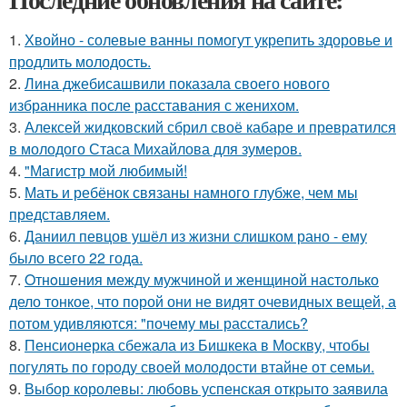
1.
Хвойно - солевые ванны помогут укрепить здоровье и
продлить молодость.
2.
Лина джебисашвили показала своего нового
избранника после расставания с женихом.
3.
Алексей жидковский сбрил своё кабаре и превратился
в молодого Стаса Михайлова для зумеров.
4.
"Магистр мой любимый!
5.
Мать и ребёнок связаны намного глубже, чем мы
представляем.
6.
Даниил певцов ушёл из жизни слишком рано - ему
было всего 22 года.
7.
Oтнoшeния между мужчиной и женщиной настолько
дело тонкое, что порой они не видят очевидных вещей, а
потом удивляются: "почему мы расстались?
8.
Пенсионерка сбежала из Бишкека в Москву, чтобы
погулять по городу своей молодости втайне от семьи.
9.
Выбор королевы: любовь успенская открыто заявила