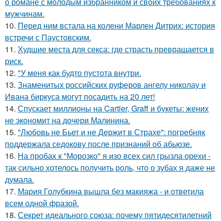
о романе с молодым избранником и своих требованиях к
мужчинам.
10.
Перед ним встала на колени Марлен Дитрих: история
встречи с Паустовским.
11.
Худшие места для секса: где страсть превращается в
риск.
12.
"У меня как будто пустота внутри.
13.
Знаменитых российских руферов ангелу николау и
Ивана биркуса могут посадить на 20 лет!
14.
Спускает миллионы на Cartier, Graff и букеты: жених
не экономит на дочери Малинина.
15.
"Любовь не Бьет и не Держит в Страхе": погребняк
поддержала седокову после признаний об абьюзе.
16.
На пробах к "Морозко" я изо всех сил грызла орехи -
так сильно хотелось получить роль, что о зубах я даже не
думала.
17.
Мария Голубкина вышла без макияжа - и ответила
всем одной фразой.
18.
Секрет идеального союза: почему пятидесятилетний