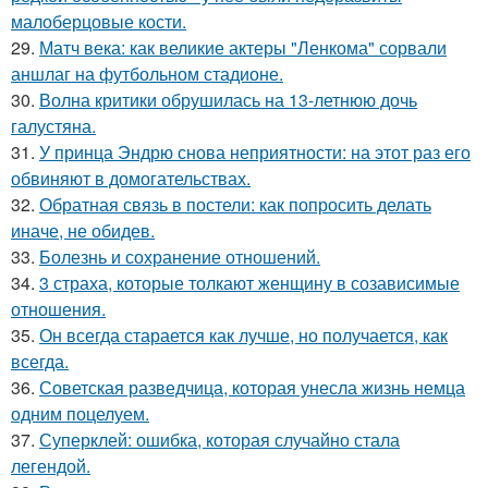
малоберцовые кости.
29.
Матч века: как великие актеры "Ленкома" сорвали
аншлаг на футбольном стадионе.
30.
Волна критики обрушилась на 13-летнюю дочь
галустяна.
31.
У принца Эндрю снова неприятности: на этот раз его
обвиняют в домогательствах.
32.
Обратная связь в постели: как попросить делать
иначе, не обидев.
33.
Болезнь и сохранение отношений.
34.
3 страха, которые толкают женщину в созависимые
отношения.
35.
Он всегда старается как лучше, но получается, как
всегда.
36.
Советская разведчица, которая унесла жизнь немца
одним поцелуем.
37.
Суперклей: ошибка, которая случайно стала
легендой.