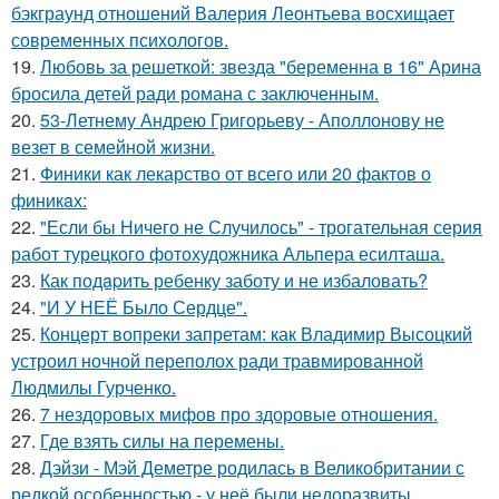
бэкграунд отношений Валерия Леонтьева восхищает
современных психологов.
19.
Любовь за решеткой: звезда "беременна в 16" Арина
бросила детей ради романа с заключенным.
20.
53-Летнему Андрею Григорьеву - Аполлонову не
везет в семейной жизни.
21.
Финики как лекарство от всего или 20 фактов о
финикaх:
22.
"Если бы Ничего не Случилось" - трогательная серия
работ турецкого фотохудожника Альпера есилташа.
23.
Как подapить ребенку заботу и не избаловать?
24.
"И У НЕЁ Было Сердце".
25.
Концерт вопреки запретам: как Владимир Высоцкий
устроил ночной переполох ради травмированной
Людмилы Гурченко.
26.
7 нездоровых мифов про здоровые отношения.
27.
Где взять силы на перемены.
28.
Дэйзи - Мэй Деметре родилась в Великобритании с
редкой особенностью - у неё были недоразвиты